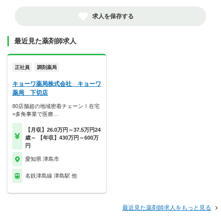
求人を保存する
最近見た薬剤師求人
正社員
調剤薬局
キョーワ薬局株式会社 キョーワ
薬局 下切店
80店舗超の地域密着チェーン！在宅
×多角事業で医療…
【月収】26.0万円～37.5万円24
歳～ 【年収】430万円～600万
円
愛知県 津島市
名鉄津島線 津島駅 他
最近見た薬剤師求人をもっと見る