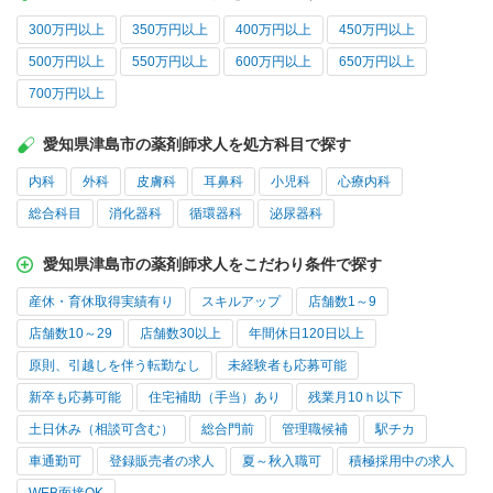
300万円以上
350万円以上
400万円以上
450万円以上
500万円以上
550万円以上
600万円以上
650万円以上
700万円以上
愛知県津島市の薬剤師求人を処方科目で探す
内科
外科
皮膚科
耳鼻科
小児科
心療内科
総合科目
消化器科
循環器科
泌尿器科
愛知県津島市の薬剤師求人をこだわり条件で探す
産休・育休取得実績有り
スキルアップ
店舗数1～9
店舗数10～29
店舗数30以上
年間休日120日以上
原則、引越しを伴う転勤なし
未経験者も応募可能
新卒も応募可能
住宅補助（手当）あり
残業月10ｈ以下
土日休み（相談可含む）
総合門前
管理職候補
駅チカ
車通勤可
登録販売者の求人
夏～秋入職可
積極採用中の求人