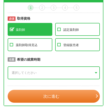
1
2
3
4
5
取得資格
必須
必須
薬剤師
認定薬剤師
薬剤師取得見込
登録販売者
取得予定年
希望の就業時期
必須
任意
年 3月
次に進む