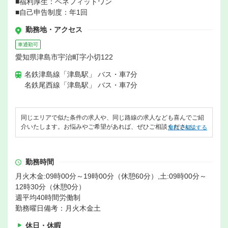
■福利厚生：ベネフィットワン
■自己申告制度：年1回
勤務地・アクセス
車通勤可
愛知県津島市宇治町字小切122
名鉄津島線「津島駅」 バス・車7分
名鉄尾西線「津島駅」 バス・車7分
同じエリアで似た条件の求人や、同じ路線の求人なども喜んでご紹
介いたします。お悩みやご希望があれば、ぜひご相談ください。
無料で相談する
勤務時間
月火木金:09時00分～19時00分（休憩60分）,土:09時00分～
12時30分（休憩0分）
週平均40時間労働制
勤務曜日備考：月火木金土
休日・休暇