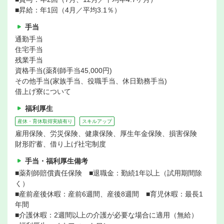
■昇給：年1回（4月／平均3.1％）
手当
通勤手当
住宅手当
残業手当
資格手当(薬剤師手当45,000円)
その他手当(家族手当、役職手当、休日勤務手当)
借上げ寮について
福利厚生
産休・育休取得実績有り
スキルアップ
雇用保険、労災保険、健康保険、厚生年金保険、損害保険
財形貯蓄、借り上げ社宅制度
手当・福利厚生備考
■薬剤師賠償責任保険 ■退職金：勤続1年以上（試用期間除
く）
■産前産後休暇：産前6週間、産後8週間 ■育児休暇：最長1
年間
■介護休暇：2週間以上の介護が必要な場合に適用（無給）