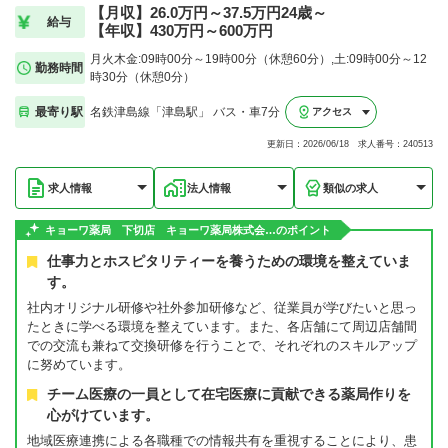
【月収】26.0万円～37.5万円24歳～
給与
【年収】430万円～600万円
月火木金:09時00分～19時00分（休憩60分）,土:09時00分～12
勤務時間
時30分（休憩0分）
最寄り駅
名鉄津島線「津島駅」 バス・車7分
アクセス
更新日：2026/06/18 求人番号：240513
求人情報
法人情報
類似の求人
キョーワ薬局 下切店 キョーワ薬局株式会…のポイント
仕事力とホスピタリティーを養うための環境を整えていま
す。
社内オリジナル研修や社外参加研修など、従業員が学びたいと思っ
たときに学べる環境を整えています。また、各店舗にて周辺店舗間
での交流も兼ねて交換研修を行うことで、それぞれのスキルアップ
に努めています。
チーム医療の一員として在宅医療に貢献できる薬局作りを
心がけています。
地域医療連携による各職種での情報共有を重視することにより、患