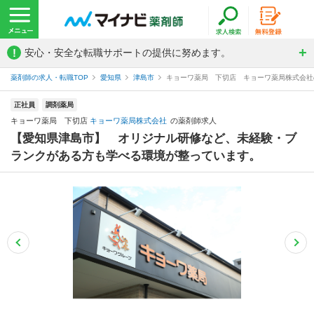
!
安心・安全な転職サポートの提供に努めます。
薬剤師の求人・転職TOP
愛知県
津島市
キョーワ薬局 下切店 キョーワ薬局株式会社
正社員
調剤薬局
キョーワ薬局 下切店
キョーワ薬局株式会社
の薬剤師求人
【愛知県津島市】 オリジナル研修など、未経験・ブ
ランクがある方も学べる環境が整っています。