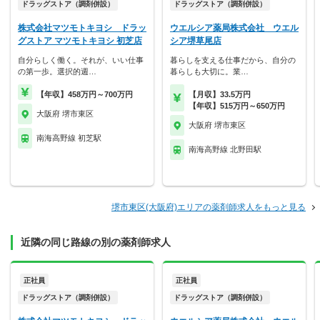
ドラッグストア（調剤併設）
ドラッグストア（調剤併設）
株式会社マツモトキヨシ ドラッ
ウエルシア薬局株式会社 ウエル
グストア マツモトキヨシ 初芝店
シア堺草尾店
自分らしく働く。それが、いい仕事
暮らしを支える仕事だから、自分の
の第一歩。選択的週…
暮らしも大切に。業…
【年収】458万円～700万円
【月収】33.5万円
【年収】515万円～650万円
大阪府 堺市東区
大阪府 堺市東区
南海高野線 初芝駅
南海高野線 北野田駅
堺市東区(大阪府)エリアの薬剤師求人をもっと見る
近隣の同じ路線の別の薬剤師求人
正社員
正社員
ドラッグストア（調剤併設）
ドラッグストア（調剤併設）