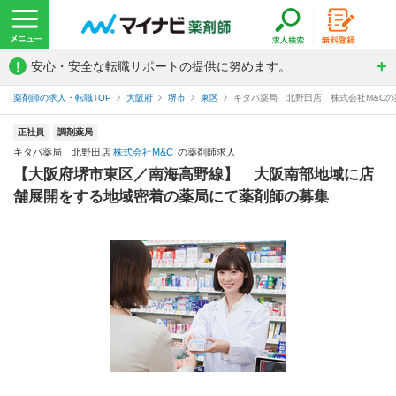
!
安心・安全な転職サポートの提供に努めます。
薬剤師の求人・転職TOP
大阪府
堺市
東区
キタバ薬局 北野田店 株式会社M&Cの
正社員
調剤薬局
キタバ薬局 北野田店
株式会社M&C
の薬剤師求人
【大阪府堺市東区／南海高野線】 大阪南部地域に店
舗展開をする地域密着の薬局にて薬剤師の募集