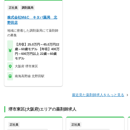
正社員
調剤薬局
株式会社M&C キタバ薬局 北
野田店
地域に密着した調剤薬局にて薬剤師
の募集
【月収】25.0万円～45.0万円22
歳～60歳モデル 【年収】400万
円～600万円以上 22歳～60歳
モデル
大阪府 堺市東区
南海高野線 北野田駅
最近見た薬剤師求人をもっと見る
堺市東区(大阪府)エリアの薬剤師求人
正社員
正社員