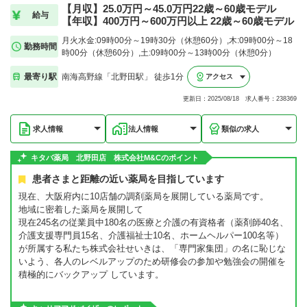
【月収】25.0万円～45.0万円22歳～60歳モデル
給与
【年収】400万円～600万円以上 22歳～60歳モデル
月火水金:09時00分～19時30分（休憩60分）,木:09時00分～18
勤務時間
時00分（休憩60分）,土:09時00分～13時00分（休憩0分）
最寄り駅
南海高野線「北野田駅」 徒歩1分
アクセス
更新日：2025/08/18 求人番号：238369
求人情報
法人情報
類似の求人
キタバ薬局 北野田店 株式会社M&Cのポイント
患者さまと距離の近い薬局を目指しています
現在、大阪府内に10店舗の調剤薬局を展開している薬局です。
地域に密着した薬局を展開して
現在245名の従業員中180名の医療と介護の有資格者（薬剤師40名、
介護支援専門員15名、介護福祉士10名、ホームヘルパー100名等）
が所属する私たち株式会社せいきは、「専門家集団」の名に恥じな
いよう、各人のレベルアップのため研修会の参加や勉強会の開催を
積極的にバックアップ しています。