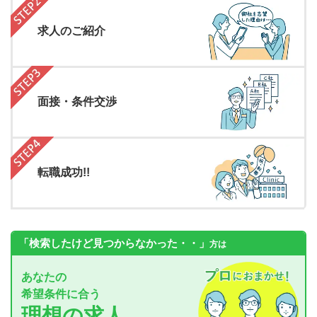
求人のご紹介
面接・条件交渉
転職成功!!
「検索したけど見つからなかった・・」
方は
あなたの
希望条件に合う
理想の求人