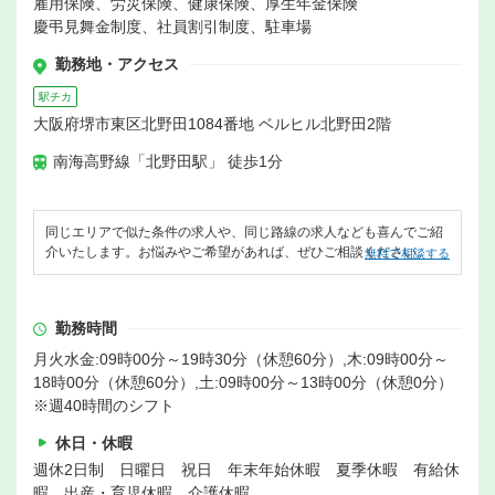
雇用保険、労災保険、健康保険、厚生年金保険
慶弔見舞金制度、社員割引制度、駐車場
勤務地・アクセス
駅チカ
大阪府堺市東区北野田1084番地 ベルヒル北野田2階
南海高野線「北野田駅」 徒歩1分
同じエリアで似た条件の求人や、同じ路線の求人なども喜んでご紹
介いたします。お悩みやご希望があれば、ぜひご相談ください。
無料で相談する
勤務時間
月火水金:09時00分～19時30分（休憩60分）,木:09時00分～
18時00分（休憩60分）,土:09時00分～13時00分（休憩0分）
※週40時間のシフト
休日・休暇
週休2日制 日曜日 祝日 年末年始休暇 夏季休暇 有給休
暇 出産・育児休暇 介護休暇