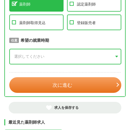
薬剤師
認定薬剤師
薬剤師取得見込
登録販売者
取得予定年
希望の就業時期
必須
任意
年 3月
次に進む
求人を保存する
最近見た薬剤師求人