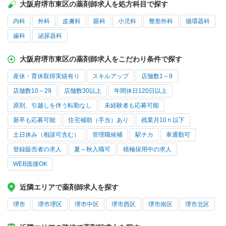
大阪府堺市東区の薬剤師求人を処方科目で探す
内科
外科
皮膚科
眼科
小児科
整形外科
循環器科
歯科
泌尿器科
大阪府堺市東区の薬剤師求人をこだわり条件で探す
産休・育休取得実績有り
スキルアップ
店舗数1～9
店舗数10～29
店舗数30以上
年間休日120日以上
原則、引越しを伴う転勤なし
未経験者も応募可能
新卒も応募可能
住宅補助（手当）あり
残業月10ｈ以下
土日休み（相談可含む）
管理職候補
駅チカ
車通勤可
登録販売者の求人
夏～秋入職可
積極採用中の求人
WEB面接OK
近隣エリアで薬剤師求人を探す
堺市
堺市堺区
堺市中区
堺市西区
堺市南区
堺市北区