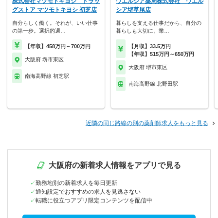
株式会社マツモトキヨシ ドラッ
ウエルシア薬局株式会社 ウエル
グストア マツモトキヨシ 初芝店
シア堺草尾店
自分らしく働く。それが、いい仕事
暮らしを支える仕事だから、自分の
の第一歩。選択的週…
暮らしも大切に。業…
【年収】458万円～700万円
【月収】33.5万円
【年収】515万円～650万円
大阪府 堺市東区
大阪府 堺市東区
南海高野線 初芝駅
南海高野線 北野田駅
近隣の同じ路線の別の薬剤師求人をもっと見る
大阪府の新着求人情報をアプリで見る
勤務地別の新着求人を毎日更新
通知設定でおすすめの求人を見逃さない
転職に役立つアプリ限定コンテンツを配信中