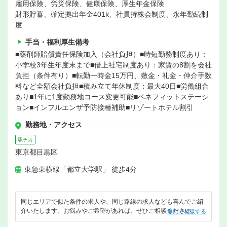
雇用保険、労災保険、健康保険、厚生年金保険
財形貯蓄、確定拠出年金401k、社員持株会制度、永年勤続制
度
手当・福利厚生備考
■薬剤師賠償責任保険加入（会社負担）■時短勤務制度あり：
小学校3年生年度末まで■借上社宅制度あり：家賃の8割を会社
負担（条件有り）■転勤一時金15万円、敷金・礼金・仲介手数
料など全額会社負担■積み立て年休制度：最大40日■労働組合
あり■1年に1度勤務地コース変更可能■ベネフィットステーシ
ョン■インフルエンザ予防接種補助■リゾートホテル割引
勤務地・アクセス
駅チカ
東京都目黒区
東急東横線「都立大学駅」 徒歩4分
同じエリアで似た条件の求人や、同じ路線の求人なども喜んでご紹
介いたします。お悩みやご希望があれば、ぜひご相談ください。
無料で相談する