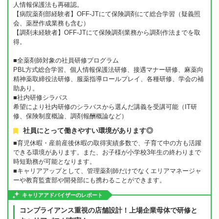
人情報保護法も再確認。
【病院薬剤部経験者】OFF-JTにて保険調剤にて総合学習（疑義照
会、薬歴作成業務も含む）
【調剤未経験者】OFF-JTにて保険調剤業務から調剤作法までを取
得。
■全薬剤師対象の社員研修プログラム
PBL方式総合学習、個人情報保護法研修、接遇マナー研修、麻薬向
精神薬取締役法研修、服薬指導ロールプレイ、各種研修、学会の補
助あり。
■社内研修シラバス
希望により社内研修のシラバスから選んだ講義を受講可能（IT研
修、保険制度概論、調剤報酬概論など）
社員にとって働きやすい環境があります◎
■育児休暇・産前産後休暇の取得実績多数で、子育て中の方も活躍
できる環境があります。また、お子様が小学校3年生の終わりまで
時短勤務が可能となります。
■キャリアアップとして、管理薬剤師だけでなくエリアマネージャ
ーや教育監査部や開発部にも携わることができます。
キャリアアドバイザーのレポート
コンプライアンス重視の店舗設計！上場企業母体で研修と