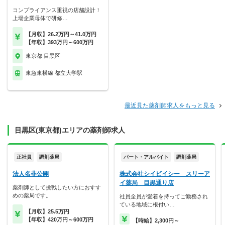
コンプライアンス重視の店舗設計！
上場企業母体で研修…
【月収】26.2万円～41.0万円
【年収】393万円～600万円
東京都 目黒区
東急東横線 都立大学駅
最近見た薬剤師求人をもっと見る
目黒区(東京都)エリアの薬剤師求人
正社員
調剤薬局
パート・アルバイト
調剤薬局
法人名非公開
株式会社シイビイシー スリーア
イ薬局 目黒通り店
薬剤師として挑戦したい方におすす
めの薬局です。
社員全員が愛着を持ってご勤務され
ている地域に根付い…
【月収】25.5万円
【年収】420万円～600万円
【時給】2,300円～