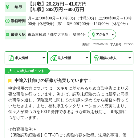
【月収】26.2万円～41.0万円
給与
【年収】393万円～600万円
月～金:09時00分～18時30分（休憩60分）,土:09時00分～13時
勤務時間
00分（休憩0分）,第1・3日:09時00分～12時00分（休憩0分）
最寄り駅
東急東横線「都立大学駅」 徒歩4分
アクセス
更新日：2026/06/18 求人番号：237255
求人情報
法人情報
類似の求人
この求人のポイント
中途入社向けの研修が充実しています！
中途採用の方については、スキルに差があるため自己申告により必
要な研修を行っています。例えば、調剤未経験の方には新卒と同様
の研修を通し、保険薬局に関しての知識を深めてから業務を行って
いただきます。また、福利厚生やレクリエーションの充実により、
個々人が持つ力を100％発揮できるような環境を検討し、即改善に
つなげています。
≪教育研修例≫
【保険調剤経験者】OFF-JTにて業務内容を取得。法規的事項、個