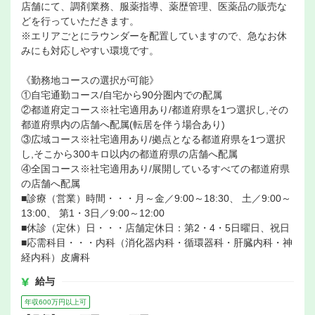
店舗にて、調剤業務、服薬指導、薬歴管理、医薬品の販売な
どを行っていただきます。
※エリアごとにラウンダーを配置していますので、急なお休
みにも対応しやすい環境です。
《勤務地コースの選択が可能》
①自宅通勤コース/自宅から90分圏内での配属
②都道府定コース※社宅適用あり/都道府県を1つ選択し,その
都道府県内の店舗へ配属(転居を伴う場合あり)
③広域コース※社宅適用あり/拠点となる都道府県を1つ選択
し,そこから300キロ以内の都道府県の店舗へ配属
④全国コース※社宅適用あり/展開しているすべての都道府県
の店舗へ配属
■診療（営業）時間・・・月～金／9:00～18:30、 土／9:00～
13:00、 第1・3日／9:00～12:00
■休診（定休）日・・・店舗定休日：第2・4・5日曜日、祝日
■応需科目・・・内科（消化器内科・循環器科・肝臓内科・神
経内科）皮膚科
給与
年収600万円以上可