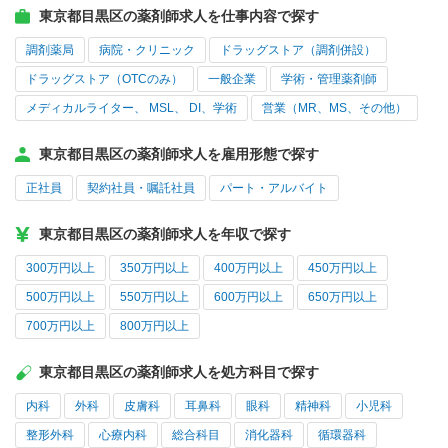
東京都目黒区の薬剤師求人を仕事内容で探す
調剤薬局
病院・クリニック
ドラッグストア（調剤併設）
ドラッグストア（OTCのみ）
一般企業
学術・管理薬剤師
メディカルライター、 MSL、 DI、学術
営業（MR、MS、その他）
東京都目黒区の薬剤師求人を雇用形態で探す
正社員
契約社員・嘱託社員
パート・アルバイト
東京都目黒区の薬剤師求人を年収で探す
300万円以上
350万円以上
400万円以上
450万円以上
500万円以上
550万円以上
600万円以上
650万円以上
700万円以上
800万円以上
東京都目黒区の薬剤師求人を処方科目で探す
内科
外科
皮膚科
耳鼻科
眼科
精神科
小児科
整形外科
心療内科
総合科目
消化器科
循環器科