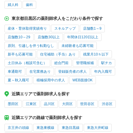
婦人科
歯科
東京都目黒区の薬剤師求人をこだわり条件で探す
産休・育休取得実績有り
スキルアップ
店舗数1～9
店舗数10～29
店舗数30以上
年間休日120日以上
原則、引越しを伴う転勤なし
未経験者も応募可能
新卒も応募可能
住宅補助（手当）あり
残業月10ｈ以下
土日休み（相談可含む）
総合門前
管理職候補
駅チカ
車通勤可
在宅業務あり
登録販売者の求人
年内入職可
夏～秋入職可
積極採用中の求人
WEB面接OK
近隣エリアで薬剤師求人を探す
墨田区
江東区
品川区
大田区
世田谷区
渋谷区
近隣エリアの路線で薬剤師求人を探す
京王井の頭線
東急東横線
東急目黒線
東急大井町線