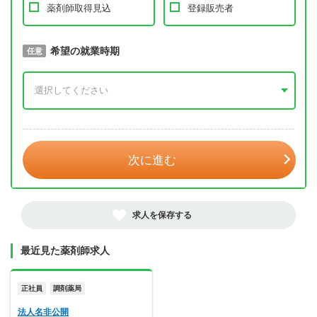
薬剤師取得見込
登録販売者
取得予定年
希望の就業時期
必須
任意
年 3月
次に進む
求人を保存する
最近見た薬剤師求人
正社員
調剤薬局
法人名非公開