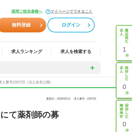
採用ご担当者様へ
マイページでできること
無料登録
ログイン
1
求人ランキング
求人を検索する
人番号235725（法人名非公開）
0
更新日：2026/03/11
求人番号：235725
局にて薬剤師の募
0