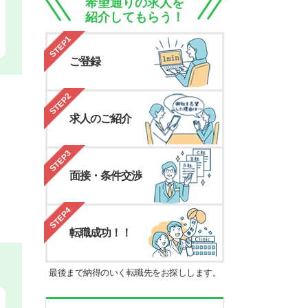
希望通りの求人を
紹介してもらう！
STEP1
ご登録
STEP2
求人のご紹介
STEP3
面接・条件交渉
STEP4
転職成功！！
最後まで納得のいく転職先をお探しします。