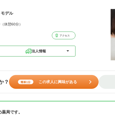
～モデル
分（休憩60分）
アクセス
法人情報
か？
この求人に興味がある
簡単1分
め薬局です。