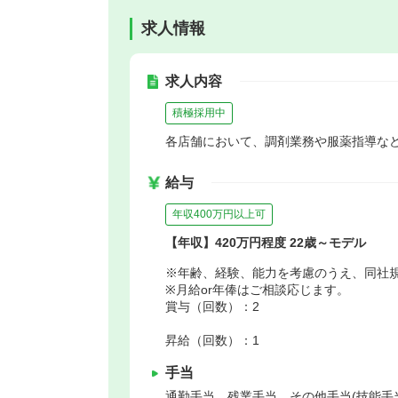
求人情報
求人内容
積極採用中
各店舗において、調剤業務や服薬指導な
給与
年収400万円以上可
【年収】420万円程度 22歳～モデル
※年齢、経験、能力を考慮のうえ、同社
※月給or年俸はご相談応じます。
賞与（回数）：2
昇給（回数）：1
手当
通勤手当 残業手当 その他手当(技能手