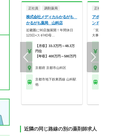
正社員
調剤薬局
正社員
調剤薬局
株式会社メディカルかるがも
アポクリート株式会社 ア
かるがも薬局 山科店
ンド薬局 山科東野店
近畿圏に90店舗展開！年間休日
「笑顔」と「おもてなしの心
123日×スギHD母…
大事にし、常に挑戦を…
【月収】33.3万円～48.3万
【月収】27.6万円～39.
円位
円
【年収】400万円～580万円
【年収】400万円～58
京都府 京都市山科区
京都府 京都市山科区
京都市地下鉄東西線 山科駅
京都市地下鉄東西線 東
他
都)駅
近隣の同じ路線の別の薬剤師求人