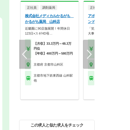
正社員
調剤薬局
正社員
調剤薬局
株式会社メディカルかるがも
アポクリート株式会社 ア
かるがも薬局 山科店
ンド薬局 山科東野店
近畿圏に90店舗展開！年間休日
「笑顔」と「おもてなしの心
123日×スギHD母…
大事にし、常に挑戦を…
【月収】33.3万円～48.3万
【月収】27.6万円～39.
円位
円
【年収】400万円～580万円
【年収】400万円～58
京都府 京都市山科区
京都府 京都市山科区
京都市地下鉄東西線 山科駅
京都市地下鉄東西線 東
他
都)駅
この求人と似た求人をチェック