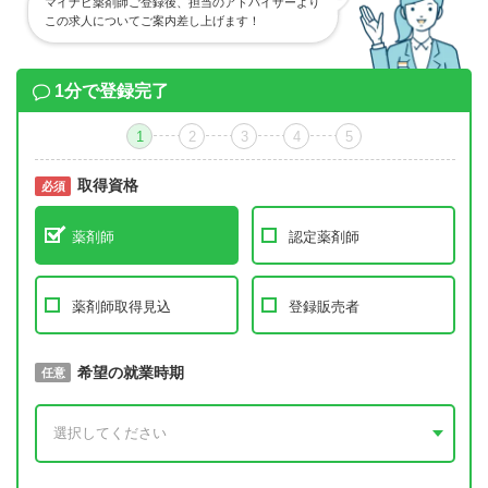
マイナビ薬剤師ご登録後、担当のアドバイザーより
この求人についてご案内差し上げます！
1分で登録完了
1
2
3
4
5
取得資格
必須
必須
薬剤師
認定薬剤師
薬剤師取得見込
登録販売者
取得予定年
希望の就業時期
必須
任意
年 3月