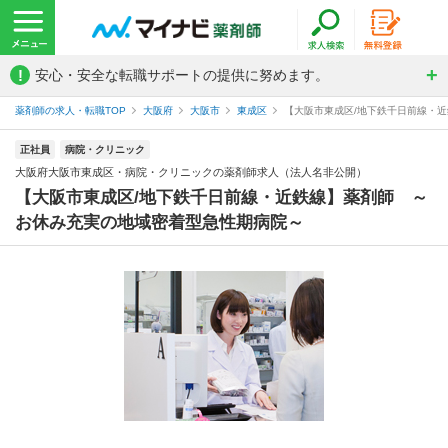
!
安心・安全な転職サポートの提供に努めます。
薬剤師の求人・転職TOP
大阪府
大阪市
東成区
【大阪市東成区/地下鉄千日前線・近
正社員
病院・クリニック
大阪府大阪市東成区・病院・クリニックの薬剤師求人（法人名非公開）
【大阪市東成区/地下鉄千日前線・近鉄線】薬剤師 ～
お休み充実の地域密着型急性期病院～