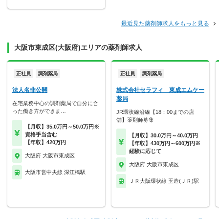
最近見た薬剤師求人をもっと見る
大阪市東成区(大阪府)エリアの薬剤師求人
正社員
調剤薬局
正社員
調剤薬局
法人名非公開
株式会社セラフィ 東成エムケー
薬局
在宅業務中心の調剤薬局で自分に合
った働き方ができま…
JR環状線沿線【18：00までの店
舗】薬剤師募集
【月収】35.0万円～50.0万円※
資格手当含む
【月収】30.0万円～40.0万円
【年収】420万円
【年収】430万円～600万円※
経験に応じて
大阪府 大阪市東成区
大阪府 大阪市東成区
大阪市営中央線 深江橋駅
ＪＲ大阪環状線 玉造(ＪＲ)駅