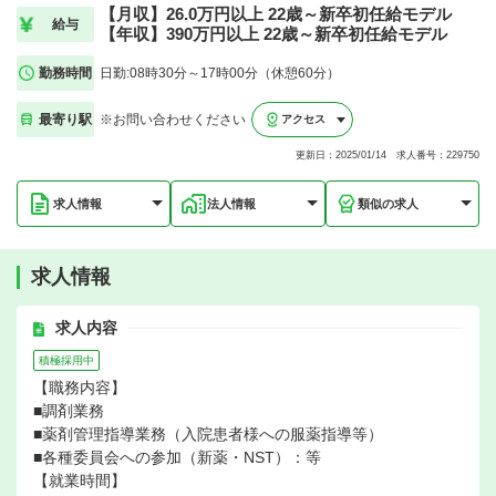
【月収】26.0万円以上 22歳～新卒初任給モデル
給与
【年収】390万円以上 22歳～新卒初任給モデル
勤務時間
日勤:08時30分～17時00分（休憩60分）
最寄り駅
※お問い合わせください
アクセス
更新日：2025/01/14 求人番号：229750
求人情報
法人情報
類似の求人
求人情報
求人内容
積極採用中
【職務内容】
■調剤業務
■薬剤管理指導業務（入院患者様への服薬指導等）
■各種委員会への参加（新薬・NST）：等
【就業時間】