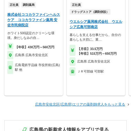
正社員
調剤薬局
正社員
ドラッグストア（調剤併設）
株式会社ココカラファインヘルス
ケア ココカラファイン薬局 安
ウエルシア薬局株式会社 ウエル
佐市民病院店
シア広島可部南店
ホワイト500認定のクリーンな環
暮らしを支える仕事だから、自分の
境。身だしなみの自…
暮らしも大切に。業…
【年収】430万円～560万円
【月収】33.5万円
【年収】515万円～650万円
広島県 広島市安佐北区
広島県 広島市安佐北区
広島電鉄宇品線 市役所前(広島)
駅 他
ＪＲ可部線 可部駅
広島市安佐北区(広島県)エリアの薬剤師求人をもっと見る
広島県の新着求人情報をアプリで見る