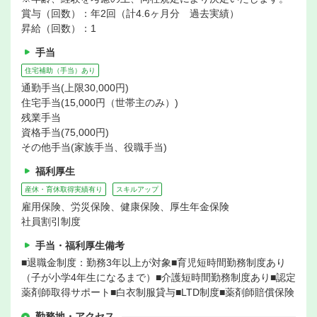
賞与（回数）：年2回（計4.6ヶ月分 過去実績）
昇給（回数）：1
手当
住宅補助（手当）あり
通勤手当(上限30,000円)
住宅手当(15,000円（世帯主のみ）)
残業手当
資格手当(75,000円)
その他手当(家族手当、役職手当)
福利厚生
産休・育休取得実績有り
スキルアップ
雇用保険、労災保険、健康保険、厚生年金保険
社員割引制度
手当・福利厚生備考
■退職金制度：勤務3年以上が対象■育児短時間勤務制度あり
（子が小学4年生になるまで）■介護短時間勤務制度あり■認定
薬剤師取得サポート■白衣制服貸与■LTD制度■薬剤師賠償保険
勤務地・アクセス