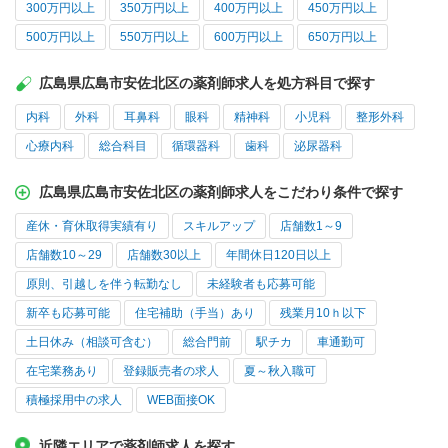
300万円以上
350万円以上
400万円以上
450万円以上
500万円以上
550万円以上
600万円以上
650万円以上
広島県広島市安佐北区の薬剤師求人を処方科目で探す
内科
外科
耳鼻科
眼科
精神科
小児科
整形外科
心療内科
総合科目
循環器科
歯科
泌尿器科
広島県広島市安佐北区の薬剤師求人をこだわり条件で探す
産休・育休取得実績有り
スキルアップ
店舗数1～9
店舗数10～29
店舗数30以上
年間休日120日以上
原則、引越しを伴う転勤なし
未経験者も応募可能
新卒も応募可能
住宅補助（手当）あり
残業月10ｈ以下
土日休み（相談可含む）
総合門前
駅チカ
車通勤可
在宅業務あり
登録販売者の求人
夏～秋入職可
積極採用中の求人
WEB面接OK
近隣エリアで薬剤師求人を探す