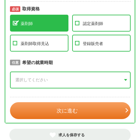
取得資格
必須
必須
薬剤師
認定薬剤師
薬剤師取得見込
登録販売者
取得予定年
希望の就業時期
必須
任意
年 3月
次に進む
求人を保存する