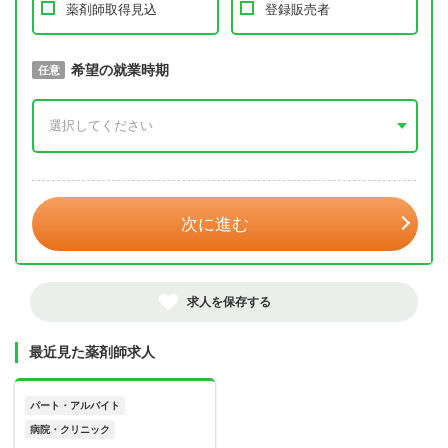
薬剤師取得見込
登録販売者
取得予定年
希望の就業時期
必須
任意
年 3月
次に進む
求人を保存する
最近見た薬剤師求人
パート・アルバイト
病院・クリニック