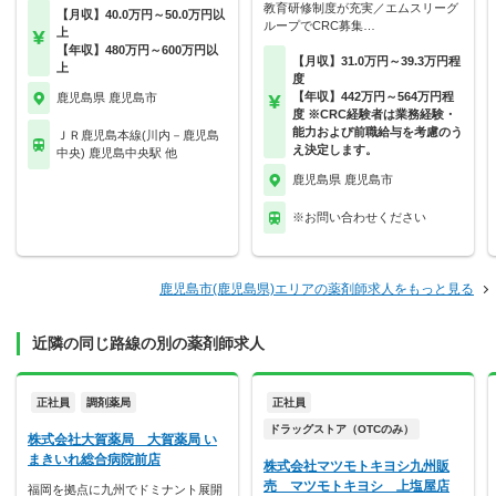
教育研修制度が充実／エムスリーグ
【月収】40.0万円～50.0万円以
ループでCRC募集…
上
【年収】480万円～600万円以
【月収】31.0万円～39.3万円程
上
度
【年収】442万円～564万円程
鹿児島県 鹿児島市
度 ※CRC経験者は業務経験・
能力および前職給与を考慮のう
ＪＲ鹿児島本線(川内－鹿児島
え決定します。
中央) 鹿児島中央駅 他
鹿児島県 鹿児島市
※お問い合わせください
鹿児島市(鹿児島県)エリアの薬剤師求人をもっと見る
近隣の同じ路線の別の薬剤師求人
正社員
調剤薬局
正社員
ドラッグストア（OTCのみ）
株式会社大賀薬局 大賀薬局 い
まきいれ総合病院前店
株式会社マツモトキヨシ九州販
売 マツモトキヨシ 上塩屋店
福岡を拠点に九州でドミナント展開