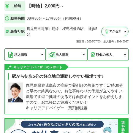
【時給】2,000円～
給与
勤務時間
08時30分～17時30分（休憩60分）
鹿児島市電第１期線「桜島桟橋通駅」 徒歩5
最寄り駅
アクセス
分
更新日：2026/07/03 求人番号：10245097
求人情報
法人情報
類似の求人
キャリアアドバイザーのレポート
駅から徒歩5分の好立地◎通勤しやすい職場です♪
鹿児島県鹿児島市の病院で薬剤師の募集です！17時30分
と早めの終業なので、お仕事終わりの予定が立てやすい
職場です◎ご興味のある方は面接ポイントをお伝えしま
すので、お気軽にご連絡ください！
キャリアアドバイザー 薬剤師担当