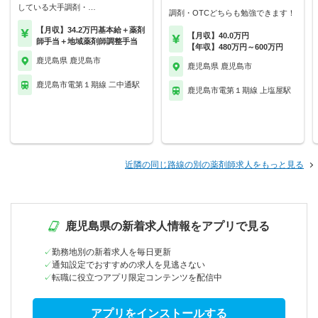
している大手調剤・…
調剤・OTCどちらも勉強できます！
【月収】34.2万円基本給＋薬剤
【月収】40.0万円
師手当＋地域薬剤師調整手当
【年収】480万円～600万円
鹿児島県 鹿児島市
鹿児島県 鹿児島市
鹿児島市電第１期線 二中通駅
鹿児島市電第１期線 上塩屋駅
近隣の同じ路線の別の薬剤師求人をもっと見る
鹿児島県の新着求人情報をアプリで見る
勤務地別の新着求人を毎日更新
通知設定でおすすめの求人を見逃さない
転職に役立つアプリ限定コンテンツを配信中
アプリをインストールする