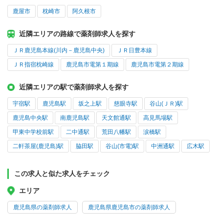
鹿屋市
枕崎市
阿久根市
近隣エリアの路線で薬剤師求人を探す
ＪＲ鹿児島本線(川内－鹿児島中央)
ＪＲ日豊本線
ＪＲ指宿枕崎線
鹿児島市電第１期線
鹿児島市電第２期線
近隣エリアの駅で薬剤師求人を探す
宇宿駅
鹿児島駅
坂之上駅
慈眼寺駅
谷山(ＪＲ)駅
鹿児島中央駅
南鹿児島駅
天文館通駅
高見馬場駅
甲東中学校前駅
二中通駅
荒田八幡駅
涙橋駅
二軒茶屋(鹿児島)駅
脇田駅
谷山(市電)駅
中洲通駅
広木駅
この求人と似た求人をチェック
エリア
鹿児島県の薬剤師求人
鹿児島県鹿児島市の薬剤師求人