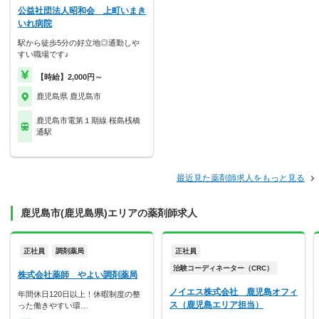
公益社団法人昭和会 上町いまき
いれ病院
駅から徒歩5分の好立地◎通勤しや
すい職場です♪
【時給】2,000円～
鹿児島県 鹿児島市
鹿児島市電第１期線 桜島桟橋
通駅
最近見た薬剤師求人をもっと見る
鹿児島市(鹿児島県)エリアの薬剤師求人
正社員
調剤薬局
正社員
治験コーディネーター（CRC）
株式会社薬師 やよい調剤薬局
ノイエス株式会社 鹿児島オフィ
年間休日120日以上！休暇制度の整
ス（鹿児島エリア担当）
った働きやすい環…