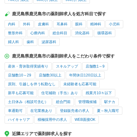
鹿児島県鹿児島市の薬剤師求人を処方科目で探す
内科
外科
皮膚科
耳鼻科
眼科
精神科
小児科
整形外科
心療内科
総合科目
消化器科
循環器科
婦人科
歯科
泌尿器科
鹿児島県鹿児島市の薬剤師求人をこだわり条件で探す
産休・育休取得実績有り
スキルアップ
店舗数1～9
店舗数10～29
店舗数30以上
年間休日120日以上
原則、引越しを伴う転勤なし
未経験者も応募可能
新卒も応募可能
住宅補助（手当）あり
残業月10ｈ以下
土日休み（相談可含む）
総合門前
管理職候補
駅チカ
車通勤可
在宅業務あり
登録販売者の求人
夏～秋入職可
ハイキャリア
積極採用中の求人
WEB面接OK
近隣エリアで薬剤師求人を探す