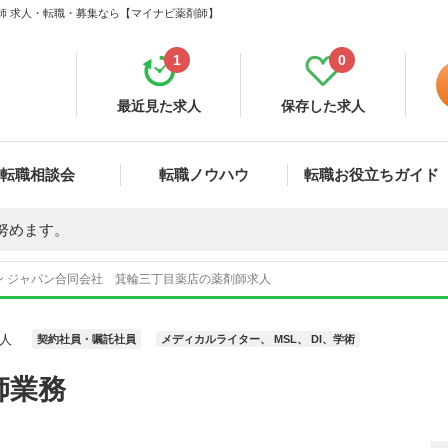
剤師 求人・転職・募集なら【マイナビ薬剤師】
1
0
最近見た求人
保存した求人
転職相談会
転職ノウハウ
転職お役立ちガイド
努めます。
ン ジャパン合同会社 箕輪三丁目薬店の薬剤師求人
人
契約社員・嘱託社員
メディカルライター、 MSL、 DI、学術
師業務