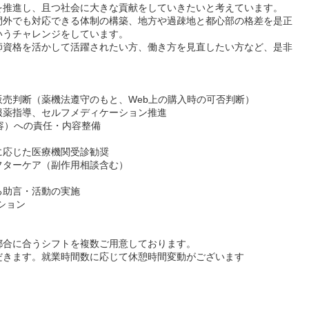
を推進し、且つ社会に大きな貢献をしていきたいと考えています。
間外でも対応できる体制の構築、地方や過疎地と都心部の格差を是正
いうチャレンジをしています。
師資格を活かして活躍されたい方、働き方を見直したい方など、是非
売判断（薬機法遵守のもと、Web上の購入時の可否判断）
服薬指導、セルフメディケーション推進
載内容）への責任・内容整備
に応じた医療機関受診勧奨
フターケア（副作用相談含む）
る助言・活動の実施
ション
都合に合うシフトを複数ご用意しております。
だきます。就業時間数に応じて休憩時間変動がございます