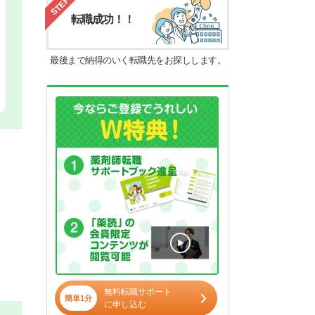
STEP4
転職成功！！
最後まで納得のいく転職先をお探しします。
無料転職サポート
簡単1分
に申し込む