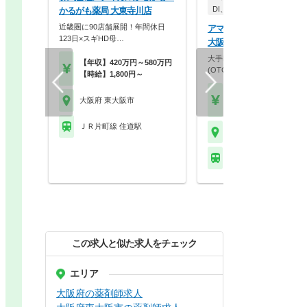
DI、学術
かるがも薬局 大東寺川店
近畿圏に90店舗展開！年間休日
アマゾン ジャパン合同
123日×スギHD母…
大阪府東大阪市倉庫
大手ECサイトでの薬剤師業
【年収】420万円～580万円
(OTCに関するカスタ…
【時給】1,800円～
【年収】450万円～55
大阪府 東大阪市
26歳～48歳モデル
ＪＲ片町線 住道駅
大阪府 東大阪市
ＪＲ片町線 住道駅 他
この求人と似た求人をチェック
エリア
大阪府の薬剤師求人