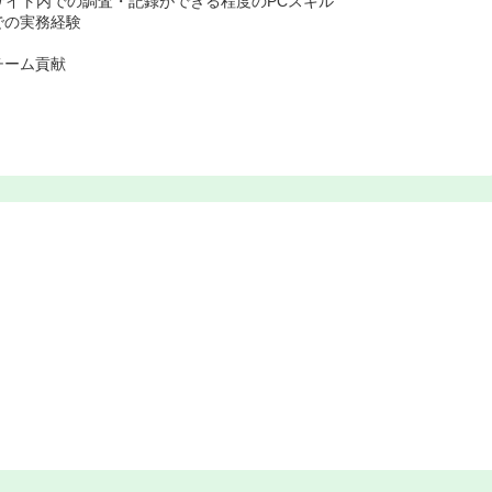
サイト内での調査・記録ができる程度のPCスキル
での実務経験
チーム貢献
）