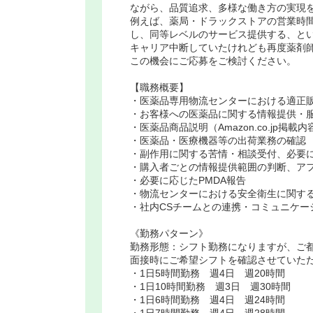
ながら、品質追求、多様な働き方の実現
例えば、薬局・ドラックストアの営業時
し、同等レベルのサービス提供する、と
キャリア中断していたけれども再度薬剤
この機会にご応募をご検討ください。
【職務概要】
・医薬品専用物流センターにおける適正販
・お客様への医薬品に関する情報提供・
・医薬品商品説明（Amazon.co.jp掲
・医薬品・医療機器等の出荷業務の確認
・副作用に関する苦情・相談受付、必要
・購入者ごとの情報提供範囲の判断、ア
・必要に応じたPMDA報告
・物流センターにおける安全衛生に関す
・社内CSチームとの連携・コミュニケー
《勤務パターン》
勤務形態：シフト勤務になりますが、ご
面接時にご希望シフトを確認させていた
・1日5時間勤務 週4日 週20時間
・1日10時間勤務 週3日 週30時間
・1日6時間勤務 週4日 週24時間
・1日7時間勤務 週4日 週28時間