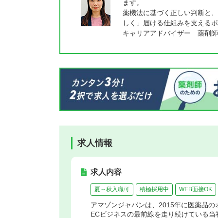
ます。
薬機法に基づく正しい判断と、
しく」届ける仕組みを支えるポ
キャリアアドバイザー 薬剤師
求人情報
求人内容
夏～秋入職可
積極採用中
WEB面接OK
アマゾンジャパンは、2015年に医薬品
ECビジネスの最前線を走り続けている当