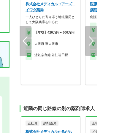
株式会社メディカルユアーズ
医療法人社団丸山会 八戸
イワタ薬局
病院
一人ひとりに寄り添う地域薬局と
病院薬剤師の募集です！
して大阪兵庫を中心に…
【年収】350万円～45
【年収】420万円～600万円
位
大阪府 東大阪市
大阪府 東大阪市
近鉄奈良線 若江岩田駅
近鉄奈良線 八戸ノ里駅
近隣の同じ路線の別の薬剤師求人
正社員
調剤薬局
正社員
一般企業
株式会社メディカルかるがも
メディカルライター、 MSL