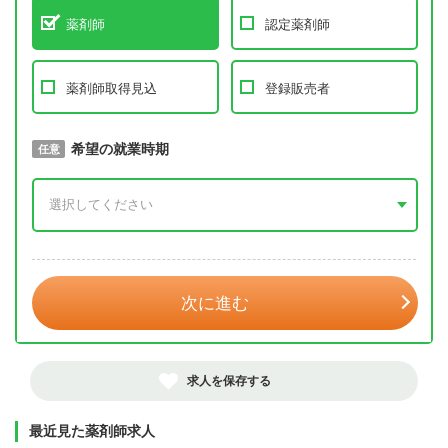
薬剤師
認定薬剤師
薬剤師取得見込
登録販売者
取得予定年
希望の就業時期
必須
任意
年 3月
次に進む
求人を保存する
最近見た薬剤師求人