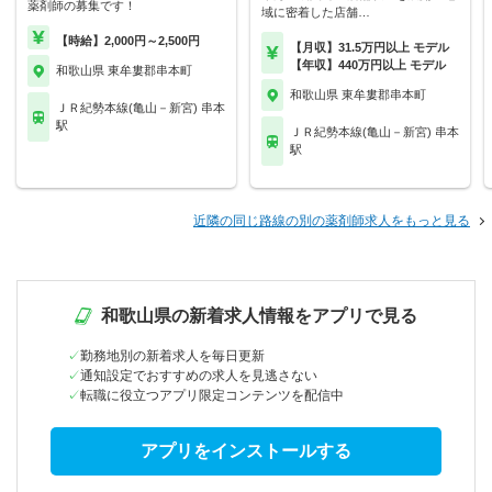
薬剤師の募集です！
域に密着した店舗…
【時給】2,000円～2,500円
【月収】31.5万円以上 モデル
【年収】440万円以上 モデル
和歌山県 東牟婁郡串本町
和歌山県 東牟婁郡串本町
ＪＲ紀勢本線(亀山－新宮) 串本
駅
ＪＲ紀勢本線(亀山－新宮) 串本
駅
近隣の同じ路線の別の薬剤師求人をもっと見る
和歌山県の新着求人情報をアプリで見る
勤務地別の新着求人を毎日更新
通知設定でおすすめの求人を見逃さない
転職に役立つアプリ限定コンテンツを配信中
アプリをインストールする