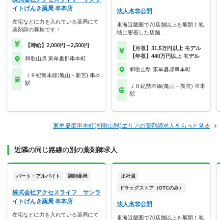
イトげんき薬局 串本店
法人名非公開
在宅などに力を入れている薬局にて
東海近畿圏で70店舗以上を展開！地
薬剤師の募集です！
域に密着した店舗…
【時給】2,000円～2,500円
【月収】31.5万円以上 モデル
【年収】440万円以上 モデル
和歌山県 東牟婁郡串本町
和歌山県 東牟婁郡串本町
ＪＲ紀勢本線(亀山－新宮) 串本
駅
ＪＲ紀勢本線(亀山－新宮) 串本
駅
東牟婁郡串本町(和歌山県)エリアの薬剤師求人をもっと見る
近隣の同じ路線の別の薬剤師求人
パート・アルバイト
調剤薬局
正社員
ドラッグストア（OTCのみ）
株式会社アクセスライフ サンラ
イトげんき薬局 串本店
法人名非公開
在宅などに力を入れている薬局にて
東海近畿圏で70店舗以上を展開！地