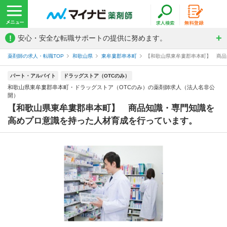
!
安心・安全な転職サポートの提供に努めます。
薬剤師の求人・転職TOP
和歌山県
東牟婁郡串本町
【和歌山県東牟婁郡串本町】 商品知
パート・アルバイト
ドラッグストア（OTCのみ）
和歌山県東牟婁郡串本町・ドラッグストア（OTCのみ）の薬剤師求人（法人名非公
開）
【和歌山県東牟婁郡串本町】 商品知識・専門知識を
高めプロ意識を持った人材育成を行っています。