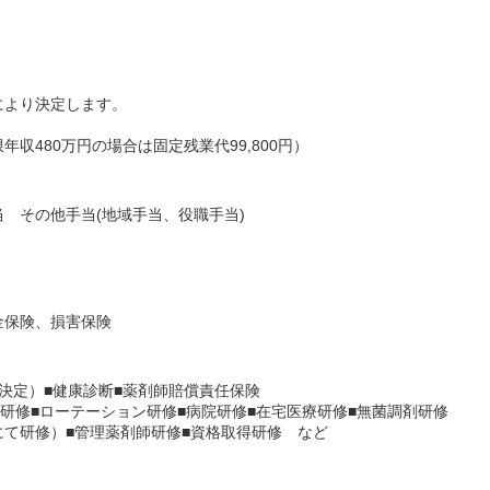
により決定します。
収480万円の場合は固定残業代99,800円）
 その他手当(地域手当、役職手当)
金保険、損害保険
決定）■健康診断■薬剤師賠償責任保険
業研修■ローテーション研修■病院研修■在宅医療研修■無菌調剤研修
て研修）■管理薬剤師研修■資格取得研修 など