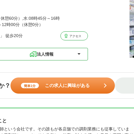
休憩60分）,水:08時45分～16時
分～12時00分（休憩0分）
」 徒歩20分
アクセス
法人情報
か？
この求人に興味がある
簡単1分
こと
師という会社です。その誰もが各店舗での調剤業務にも従事していま