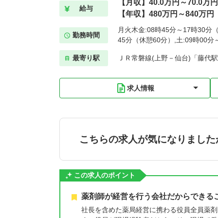
【月収】40.0万円～70.0万円
給与
【年収】480万円～840万円
月火木金:08時45分～17時30分（
勤務時間
45分（休憩60分）,土:09時00
最寄り駅
ＪＲ常磐線(上野－仙台)「藤代駅
求人情報
こちらの求人が気になりました
この求人のポイント
薬剤師が経営を行う会社だからできる
社長を含めた薬局経営に携わる役員全員薬剤