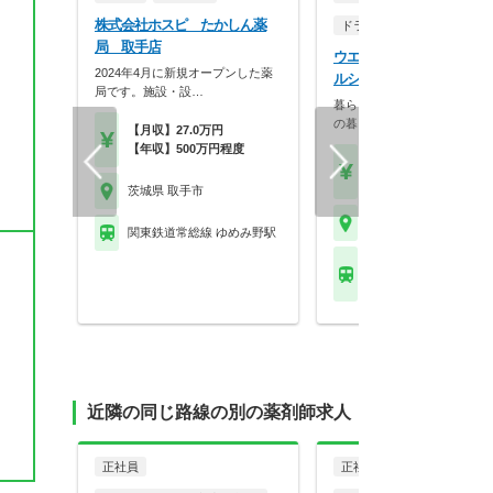
株式会社ホスピ たかしん薬
ドラッグストア（調剤併設
局 取手店
ウエルシア薬局株式会社 
2024年4月に新規オープンした薬
ルシア取手新町店
局です。施設・設…
暮らしを支える仕事だから、
の暮らしも大切に。業…
【月収】27.0万円
【年収】500万円程度
【月収】33.5万円
【年収】515万円～65
茨城県 取手市
茨城県 取手市
関東鉄道常総線 ゆめみ野駅
ＪＲ常磐線(上野－仙台)
手駅 他
近隣の同じ路線の別の薬剤師求人
正社員
正社員