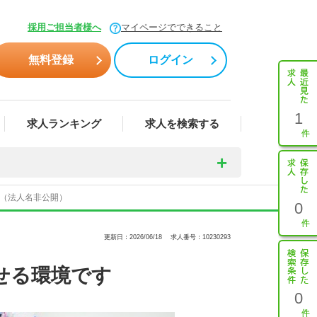
採用ご担当者様へ
マイページでできること
無料登録
ログイン
1
求人ランキング
求人を検索する
3（法人名非公開）
0
更新日：2026/06/18
求人番号：10230293
せる環境です
0