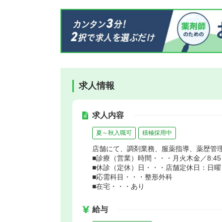
求人情報
求人内容
夏～秋入職可
積極採用中
店舗にて、調剤業務、服薬指導、薬歴管
■診療（営業）時間・・・月火木金／8:45～17:
■休診（定休）日・・・店舗定休日：日曜
■応需科目・・・整形外科
■在宅・・・あり
給与