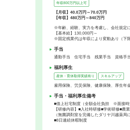
年収800万円以上可
【月収】40.0万円～70.0万円
【年収】480万円～840万円
※年齢、経験、実力を考慮し、会社規定
【基本給】130,000円～
※固定残業代は年収により変動あり（下限年
手当
通勤手当 住宅手当 残業手当 資格手当
福利厚生
産休・育休取得実績有り
スキルアップ
雇用保険、労災保険、健康保険、厚生年
手当・福利厚生備考
■借上社宅制度（全額会社負担 ※面接時
【研修内容】■入社時研修■学術研修■農
（無菌調剤室を完備したダリヤ川越薬局に
■8日連続休暇制度