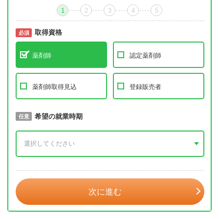
1
2
3
4
5
取得資格
必須
必須
薬剤師
認定薬剤師
薬剤師取得見込
登録販売者
取得予定年
希望の就業時期
必須
任意
年 3月
次に進む