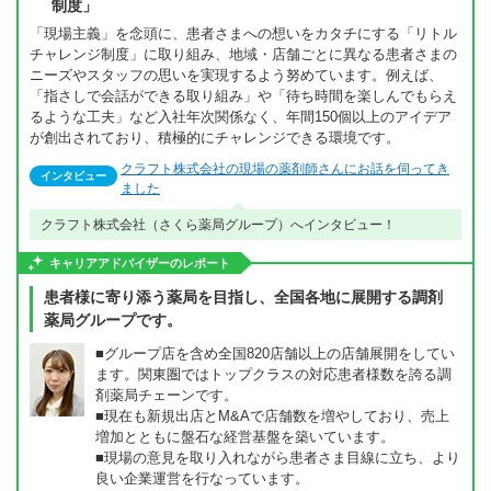
制度」
「現場主義」を念頭に、患者さまへの想いをカタチにする「リトル
チャレンジ制度」に取り組み、地域・店舗ごとに異なる患者さまの
ニーズやスタッフの思いを実現するよう努めています。例えば、
「指さしで会話ができる取り組み」や「待ち時間を楽しんでもらえ
るような工夫」など入社年次関係なく、年間150個以上のアイデア
が創出されており、積極的にチャレンジできる環境です。
クラフト株式会社の現場の薬剤師さんにお話を伺ってき
インタビュー
ました
クラフト株式会社（さくら薬局グループ）へインタビュー！
キャリアアドバイザーのレポート
患者様に寄り添う薬局を目指し、全国各地に展開する調剤
薬局グループです。
■グループ店を含め全国820店舗以上の店舗展開をしてい
ます。関東圏ではトップクラスの対応患者様数を誇る調
剤薬局チェーンです。
■現在も新規出店とM&Aで店舗数を増やしており、売上
増加とともに盤石な経営基盤を築いています。
■現場の意見を取り入れながら患者さま目線に立ち、より
良い企業運営を行なっています。