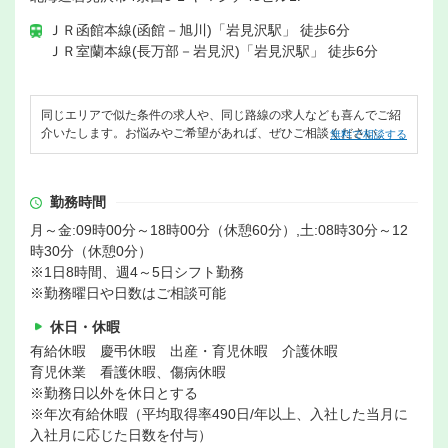
ＪＲ函館本線(函館－旭川)「岩見沢駅」 徒歩6分
ＪＲ室蘭本線(長万部－岩見沢)「岩見沢駅」 徒歩6分
同じエリアで似た条件の求人や、同じ路線の求人なども喜んでご紹
介いたします。お悩みやご希望があれば、ぜひご相談ください。
無料で相談する
勤務時間
月～金:09時00分～18時00分（休憩60分）,土:08時30分～12
時30分（休憩0分）
※1日8時間、週4～5日シフト勤務
※勤務曜日や日数はご相談可能
休日・休暇
有給休暇 慶弔休暇 出産・育児休暇 介護休暇
育児休業 看護休暇、傷病休暇
※勤務日以外を休日とする
※年次有給休暇（平均取得率490日/年以上、入社した当月に
入社月に応じた日数を付与）