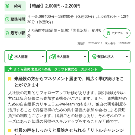
【時給】2,000円～2,200円
給与
月～金:09時00分～18時00分（休憩60分）,土:08時30分～12時
勤務時間
30分（休憩0分）
ＪＲ函館本線(函館－旭川)「岩見沢駅」 徒歩6
最寄り駅
アクセス
分
更新日：2026/06/13 求人番号：10228402
求人情報
法人情報
類似の求人
さくら薬局 岩見沢４条店 クラフト株式会…のポイント
未経験の方からマネジメント層まで、幅広く学び続けるこ
とができます
入社後の定期的なフォローアップ研修があります。調剤経験が浅い
方には集合研修にも参加する機会がございます。また、 資格取得の
ための自由選択カリキュラムやe-learningもあり、独自の研修制度を
活用することで資格取得のための集中講義の参加や会社による費用
負担の制度もございます。階層ごとの研修もあり、それぞれのフェ
ーズにあった知識の習得やスキルアップをすることが可能です。
社員の声をしっかりと反映させられる「リトルチャレンジ