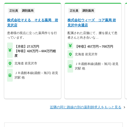
正社員
調剤薬局
正社員
調剤薬局
株式会社そえる そえる薬局 岩
株式会社ウィーズ コア薬局 岩
見沢店
見沢中央通店
患者様の視点に立った薬局作りを行
配属された店舗にて、腰を据えて患
っています。
者さんと向き合いな…
【月収】27.5万円
【年収】457万円～700万円
【年収】420万円～604万円程
北海道 岩見沢市
度
北海道 岩見沢市
ＪＲ函館本線(函館－旭川) 岩見
沢駅 他
ＪＲ函館本線(函館－旭川) 岩見
沢駅 他
近隣の同じ路線の別の薬剤師求人をもっと見る