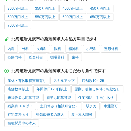
300万円以上
350万円以上
400万円以上
450万円以上
500万円以上
550万円以上
600万円以上
650万円以上
700万円以上
北海道岩見沢市の薬剤師求人を処方科目で探す
内科
外科
皮膚科
眼科
精神科
小児科
整形外科
心療内科
総合科目
循環器科
歯科
北海道岩見沢市の薬剤師求人をこだわり条件で探す
産休・育休取得実績有り
スキルアップ
店舗数10～29
店舗数30以上
年間休日120日以上
原則、引越しを伴う転勤なし
未経験者も応募可能
新卒も応募可能
住宅補助（手当）あり
残業月10ｈ以下
土日休み（相談可含む）
駅チカ
車通勤可
在宅業務あり
登録販売者の求人
夏～秋入職可
積極採用中の求人