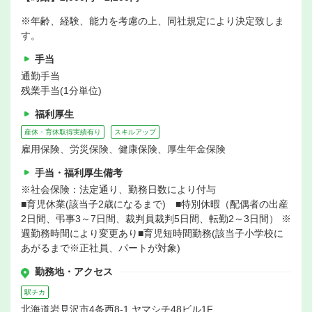
※年齢、経験、能力を考慮の上、同社規定により決定致しま
す。
手当
通勤手当
残業手当(1分単位)
福利厚生
産休・育休取得実績有り
スキルアップ
雇用保険、労災保険、健康保険、厚生年金保険
手当・福利厚生備考
※社会保険：法定通り、勤務日数により付与
■育児休業(該当子2歳になるまで) ■特別休暇（配偶者の出産
2日間、弔事3～7日間、裁判員裁判5日間、転勤2～3日間） ※
週勤務時間により変更あり■育児短時間勤務(該当子小学校に
あがるまで※正社員、パートが対象)
勤務地・アクセス
駅チカ
北海道岩見沢市4条西8-1 ヤマシチ48ビル1F