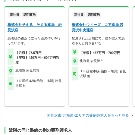
正社員
調剤薬局
正社員
調剤薬局
株式会社そえる そえる薬局 岩
株式会社ウィーズ コア薬局 岩
見沢店
見沢中央通店
患者様の視点に立った薬局作りを行
配属された店舗にて、腰を据えて患
っています。
者さんと向き合いな…
【月収】27.5万円
【年収】457万円～700万円
【年収】420万円～604万円程
北海道 岩見沢市
度
北海道 岩見沢市
ＪＲ函館本線(函館－旭川) 岩見
沢駅 他
ＪＲ函館本線(函館－旭川) 岩見
沢駅 他
岩見沢市(北海道)エリアの薬剤師求人をもっと見る
近隣の同じ路線の別の薬剤師求人