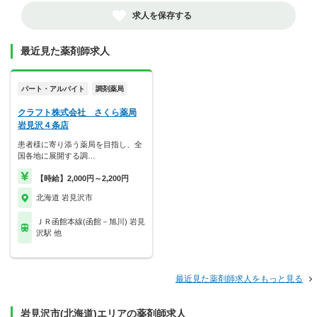
求人を保存する
最近見た薬剤師求人
パート・アルバイト
調剤薬局
クラフト株式会社 さくら薬局
岩見沢４条店
患者様に寄り添う薬局を目指し、全
国各地に展開する調…
【時給】2,000円～2,200円
北海道 岩見沢市
ＪＲ函館本線(函館－旭川) 岩見
沢駅 他
最近見た薬剤師求人をもっと見る
岩見沢市(北海道)エリアの薬剤師求人