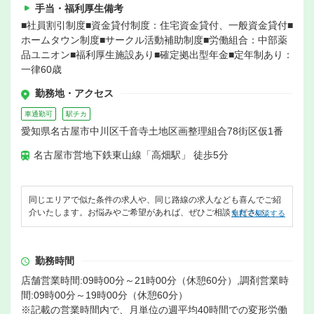
手当・福利厚生備考
■社員割引制度■資金貸付制度：住宅資金貸付、一般資金貸付■
ホームタウン制度■サークル活動補助制度■労働組合：中部薬
品ユニオン■福利厚生施設あり■確定拠出型年金■定年制あり：
一律60歳
勤務地・アクセス
車通勤可
駅チカ
愛知県名古屋市中川区千音寺土地区画整理組合78街区仮1番
名古屋市営地下鉄東山線「高畑駅」 徒歩5分
同じエリアで似た条件の求人や、同じ路線の求人なども喜んでご紹
介いたします。お悩みやご希望があれば、ぜひご相談ください。
無料で相談する
勤務時間
店舗営業時間:09時00分～21時00分（休憩60分）,調剤営業時
間:09時00分～19時00分（休憩60分）
※記載の営業時間内で、月単位の週平均40時間での変形労働