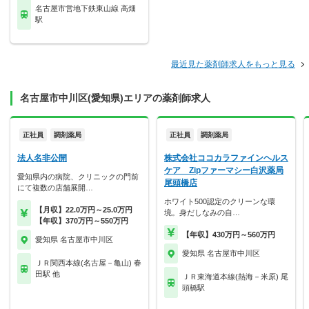
名古屋市営地下鉄東山線 高畑
駅
最近見た薬剤師求人をもっと見る
名古屋市中川区(愛知県)エリアの薬剤師求人
正社員
調剤薬局
正社員
調剤薬局
法人名非公開
株式会社ココカラファインヘルス
ケア Zipファーマシー白沢薬局
愛知県内の病院、クリニックの門前
尾頭橋店
にて複数の店舗展開…
ホワイト500認定のクリーンな環
【月収】22.0万円～25.0万円
境。身だしなみの自…
【年収】370万円～550万円
【年収】430万円～560万円
愛知県 名古屋市中川区
愛知県 名古屋市中川区
ＪＲ関西本線(名古屋－亀山) 春
田駅 他
ＪＲ東海道本線(熱海－米原) 尾
頭橋駅