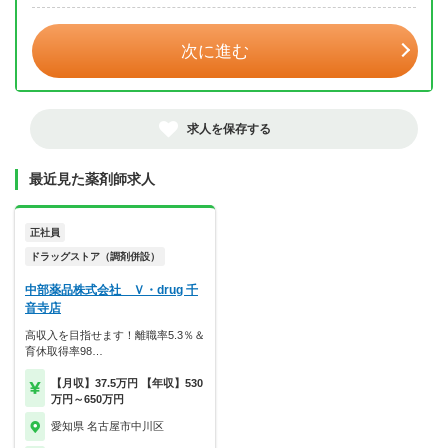
次に進む
求人を保存する
最近見た薬剤師求人
正社員
ドラッグストア（調剤併設）
中部薬品株式会社 Ｖ・drug 千
音寺店
高収入を目指せます！離職率5.3％＆
育休取得率98…
【月収】37.5万円 【年収】530
万円～650万円
愛知県 名古屋市中川区