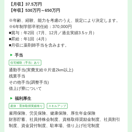
【月収】37.5万円
【年収】530万円～650万円
※年齢、経験、能力を考慮のうえ、規定により決定します。
※6年制学部卒初任給：370,000円
■賞与：年2回（7月、12月／過去実績3.5ヶ月）
■昇給：年1回（4月）
■月収に薬剤師手当を含みます。
手当
住宅補助（手当）あり
通勤手当(実費支給※片道2km以上)
残業手当
その他手当(調整手当)
借上げ寮について
福利厚生
産休・育休取得実績有り
スキルアップ
雇用保険、労災保険、健康保険、厚生年金保険
財形貯蓄、社員持株会制度、資格取得奨励金制度、社員割引
制度、資金貸付制度、駐車場、借り上げ社宅制度