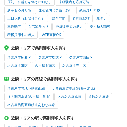
原則、引越しを伴う転勤なし
未経験者も応募可能
新卒も応募可能
住宅補助（手当）あり
残業月10ｈ以下
土日休み（相談可含む）
総合門前
管理職候補
駅チカ
車通勤可
在宅業務あり
登録販売者の求人
夏～秋入職可
積極採用中の求人
WEB面接OK
近隣エリアで薬剤師求人を探す
名古屋市昭和区
名古屋市瑞穂区
名古屋市熱田区
名古屋市港区
名古屋市南区
名古屋市守山区
近隣エリアの路線で薬剤師求人を探す
名古屋市営地下鉄東山線
ＪＲ東海道本線(熱海－米原)
ＪＲ関西本線(名古屋－亀山)
名鉄名古屋本線
近鉄名古屋線
名古屋臨海高速鉄道あおなみ線
近隣エリアの駅で薬剤師求人を探す