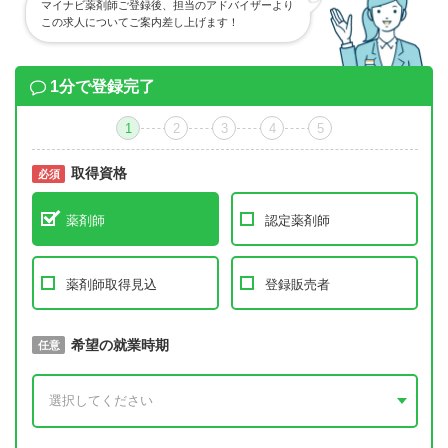
マイナビ薬剤師ご登録後、担当のアドバイザーより
この求人についてご案内差し上げます！
1分で登録完了
1
2
3
4
5
取得資格
必須
必須
薬剤師
認定薬剤師
薬剤師取得見込
登録販売者
取得予定年
希望の就業時期
必須
任意
年 3月