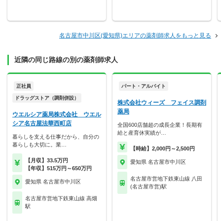
名古屋市中川区(愛知県)エリアの薬剤師求人をもっと見る
近隣の同じ路線の別の薬剤師求人
正社員
パート・アルバイト
ドラッグストア（調剤併設）
株式会社ウィーズ フェイス調剤
薬局
ウエルシア薬局株式会社 ウエル
シア名古屋法華西町店
全国600店舗超の成長企業！長期有
給と産育休実績が…
暮らしを支える仕事だから、自分の
暮らしも大切に。業…
【時給】2,000円～2,500円
【月収】33.5万円
愛知県 名古屋市中川区
【年収】515万円～650万円
名古屋市営地下鉄東山線 八田
愛知県 名古屋市中川区
(名古屋市営)駅
名古屋市営地下鉄東山線 高畑
駅