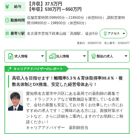
【月収】37.5万円
給与
【年収】530万円～650万円
店舗営業時間:09時00分～21時00分（休憩60分）,調剤営業時
勤務時間
間:09時00分～19時00分（休憩60分）
最寄り駅
名古屋市営地下鉄東山線「高畑駅」 徒歩5分
アクセス
更新日：2026/07/15 求人番号：10181477
求人情報
法人情報
類似の求人
キャリアアドバイザーのレポート
高収入を目指せます！離職率5.3％＆育休取得率98.6％・複
数名体制とDX推進、安定した経営母体あり！
愛知県名古屋市中川区にある薬局での薬剤師の募集で
す。ドラッグストアなど複数施設を運営している企業
で、会社の基盤も安定しており長くお仕事したい方にお
すすめの求人です！ご興味のある方には、面接対策ポイ
ントなど、さらに詳細をご案内しますのでお気軽にご相
談ください！
キャリアアドバイザー 薬剤師担当