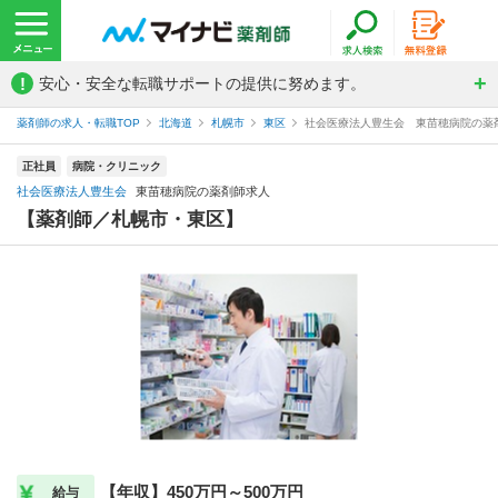
!
安心・安全な転職サポートの提供に努めます。
薬剤師の求人・転職TOP
北海道
札幌市
東区
社会医療法人豊生会 東苗穂病院の薬
正社員
病院・クリニック
社会医療法人豊生会
東苗穂病院の薬剤師求人
【薬剤師／札幌市・東区】
【年収】450万円～500万円
給与