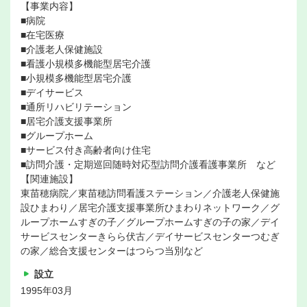
【事業内容】
■病院
■在宅医療
■介護老人保健施設
■看護小規模多機能型居宅介護
■小規模多機能型居宅介護
■デイサービス
■通所リハビリテーション
■居宅介護支援事業所
■グループホーム
■サービス付き高齢者向け住宅
■訪問介護・定期巡回随時対応型訪問介護看護事業所 など
【関連施設】
東苗穂病院／東苗穂訪問看護ステーション／介護老人保健施
設ひまわり／居宅介護支援事業所ひまわりネットワーク／グ
ループホームすぎの子／グループホームすぎの子の家／デイ
サービスセンターきらら伏古／デイサービスセンターつむぎ
の家／総合支援センターはつらつ当別など
設立
1995年03月