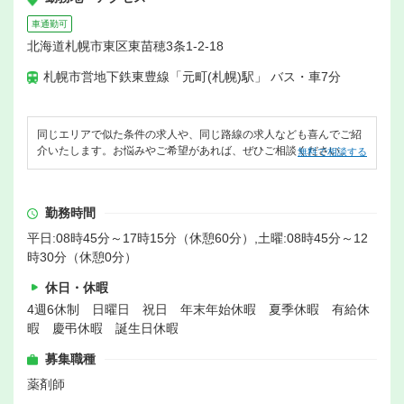
車通勤可
北海道札幌市東区東苗穂3条1-2-18
札幌市営地下鉄東豊線「元町(札幌)駅」 バス・車7分
同じエリアで似た条件の求人や、同じ路線の求人なども喜んでご紹
介いたします。お悩みやご希望があれば、ぜひご相談ください。
無料で相談する
勤務時間
平日:08時45分～17時15分（休憩60分）,土曜:08時45分～12
時30分（休憩0分）
休日・休暇
4週6休制 日曜日 祝日 年末年始休暇 夏季休暇 有給休
暇 慶弔休暇 誕生日休暇
募集職種
薬剤師