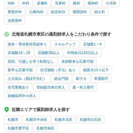
内科
外科
皮膚科
耳鼻科
眼科
精神科
小児科
整形外科
心療内科
総合科目
循環器科
婦人科
泌尿器科
北海道札幌市東区の薬剤師求人をこだわり条件で探す
産休・育休取得実績有り
スキルアップ
店舗数1～9
店舗数10～29
店舗数30以上
年間休日120日以上
原則、引越しを伴う転勤なし
未経験者も応募可能
新卒も応募可能
住宅補助（手当）あり
残業月10ｈ以下
土日休み（相談可含む）
総合門前
駅チカ
車通勤可
在宅業務あり
登録販売者の求人
夏～秋入職可
積極採用中の求人
近隣エリアで薬剤師求人を探す
札幌市
札幌市中央区
札幌市北区
札幌市白石区
札幌市豊平区
札幌市南区