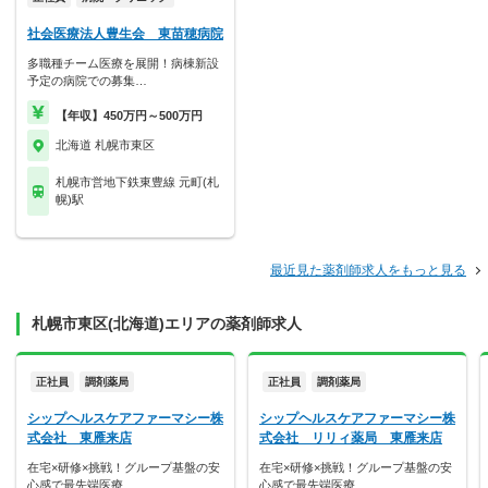
社会医療法人豊生会 東苗穂病院
多職種チーム医療を展開！病棟新設
予定の病院での募集…
【年収】450万円～500万円
北海道 札幌市東区
札幌市営地下鉄東豊線 元町(札
幌)駅
最近見た薬剤師求人をもっと見る
札幌市東区(北海道)エリアの薬剤師求人
正社員
調剤薬局
正社員
調剤薬局
シップヘルスケアファーマシー株
シップヘルスケアファーマシー株
式会社 東雁来店
式会社 リリィ薬局 東雁来店
在宅×研修×挑戦！グループ基盤の安
在宅×研修×挑戦！グループ基盤の安
心感で最先端医療…
心感で最先端医療…