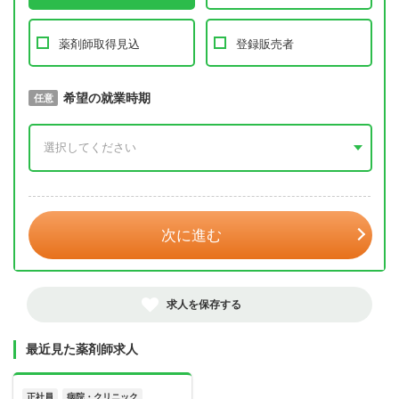
薬剤師取得見込
登録販売者
取得予定年
希望の就業時期
必須
任意
年 3月
次に進む
求人を保存する
最近見た薬剤師求人
正社員
病院・クリニック