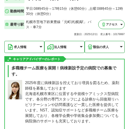
平日:08時45分～17時15分（休憩60分）,土曜:08時45分～12時
勤務時間
30分（休憩0分）
札幌市営地下鉄東豊線「元町(札幌)駅」 バ
最寄り駅
アクセス
ス・車7分
更新日：2025/12/11 求人番号：10179997
求人情報
法人情報
類似の求人
キャリアアドバイザーのレポート
多職種チーム医療を展開！病棟新設予定の病院での募集で
す。
2025年度に病棟新設を控えており増員を図るため、薬剤
師様を募集しております
北海道札幌市東区に位置する中規模ケアミックス型病院
です。各分野の専門スタッフによる診療から回復期リハ
ビリテーションや訪問看護など一貫した医療を提供して
います。NST、認知症サポートなど多職種チーム医療を
展開しており、各種学会費や学術集会参加費についても
病院側のサポートも充実しております。