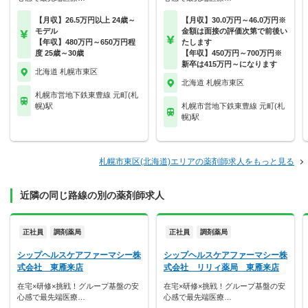
【月収】26.5万円以上 24歳～
【月収】30.0万円～46.0万円※
モデル
金額は面接の評価次第で前後い
【年収】480万円～650万円程
たします
度 25歳～30歳
【年収】450万円～700万円※
新卒は415万円～になります
北海道 札幌市東区
北海道 札幌市東区
札幌市営地下鉄東豊線 元町(札
幌)駅
札幌市営地下鉄東豊線 元町(札
幌)駅
札幌市東区(北海道)エリアの薬剤師求人をもっと見る
近隣の同じ路線の別の薬剤師求人
正社員
調剤薬局
正社員
調剤薬局
シップヘルスケアファーマシー株
シップヘルスケアファーマシー株
式会社 東雁来店
式会社 リリィ薬局 東雁来店
在宅×研修×挑戦！グループ基盤の安
在宅×研修×挑戦！グループ基盤の安
心感で最先端医療…
心感で最先端医療…