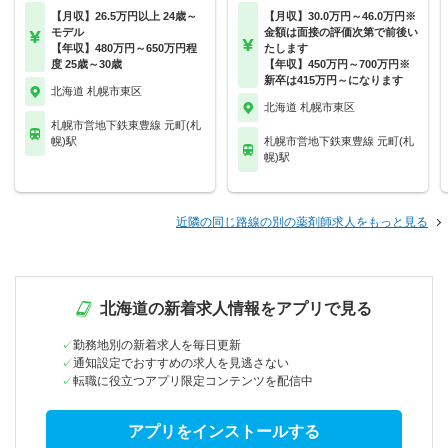
【月収】26.5万円以上 24歳～
【月収】30.0万円～46.0万円※
モデル
金額は面接の評価次第で前後い
【年収】480万円～650万円程
たします
度 25歳～30歳
【年収】450万円～700万円※
新卒は415万円～になります
北海道 札幌市東区
北海道 札幌市東区
札幌市営地下鉄東豊線 元町(札
幌)駅
札幌市営地下鉄東豊線 元町(札
幌)駅
近隣の同じ路線の別の薬剤師求人をもっと見る
北海道の新着求人情報をアプリで見る
勤務地別の新着求人を毎日更新
通知設定でおすすめの求人を見逃さない
転職に役立つアプリ限定コンテンツを配信中
アプリをインストールする