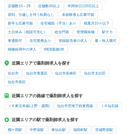
店舗数10～29
店舗数30以上
年間休日120日以上
原則、引越しを伴う転勤なし
未経験者も応募可能
新卒も応募可能
住宅補助（手当）あり
残業月10ｈ以下
土日休み（相談可含む）
総合門前
管理職候補
駅チカ
車通勤可
在宅業務あり
登録販売者の求人
夏～秋入職可
積極採用中の求人
WEB面接OK
近隣エリアで薬剤師求人を探す
仙台市
仙台市青葉区
仙台市若林区
仙台市太白区
仙台市泉区
近隣エリアの路線で薬剤師求人を探す
ＪＲ東北本線(上野－盛岡)
仙台市営地下鉄東西線
ＪＲ仙石線
近隣エリアの駅で薬剤師求人を探す
榴ケ岡駅
中野栄駅
東仙台駅
福田町駅
宮城野原駅