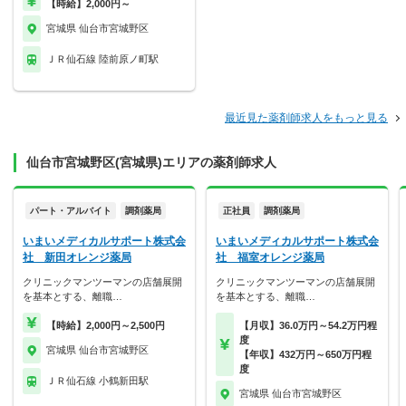
【時給】2,000円～
宮城県 仙台市宮城野区
ＪＲ仙石線 陸前原ノ町駅
最近見た薬剤師求人をもっと見る
仙台市宮城野区(宮城県)エリアの薬剤師求人
パート・アルバイト
調剤薬局
正社員
調剤薬局
いまいメディカルサポート株式会
いまいメディカルサポート株式会
社 新田オレンジ薬局
社 福室オレンジ薬局
クリニックマンツーマンの店舗展開
クリニックマンツーマンの店舗展開
を基本とする、離職…
を基本とする、離職…
【時給】2,000円～2,500円
【月収】36.0万円～54.2万円程
度
宮城県 仙台市宮城野区
【年収】432万円～650万円程
度
ＪＲ仙石線 小鶴新田駅
宮城県 仙台市宮城野区