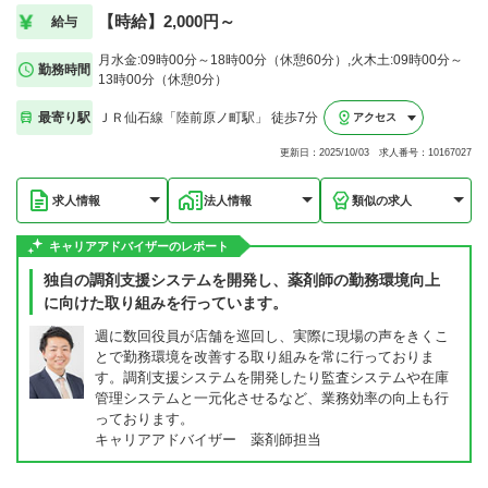
【時給】2,000円～
給与
月水金:09時00分～18時00分（休憩60分）,火木土:09時00分～
勤務時間
13時00分（休憩0分）
最寄り駅
ＪＲ仙石線「陸前原ノ町駅」 徒歩7分
アクセス
更新日：2025/10/03 求人番号：10167027
求人情報
法人情報
類似の求人
キャリアアドバイザーのレポート
独自の調剤支援システムを開発し、薬剤師の勤務環境向上
に向けた取り組みを行っています。
週に数回役員が店舗を巡回し、実際に現場の声をきくこ
とで勤務環境を改善する取り組みを常に行っておりま
す。調剤支援システムを開発したり監査システムや在庫
管理システムと一元化させるなど、業務効率の向上も行
っております。
キャリアアドバイザー 薬剤師担当