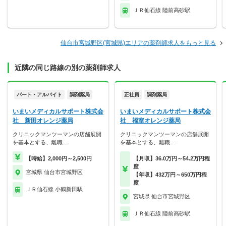
ＪＲ仙石線 陸前高砂駅
仙台市宮城野区(宮城県)エリアの薬剤師求人をもっと見る
近隣の同じ路線の別の薬剤師求人
パート・アルバイト
調剤薬局
正社員
調剤薬局
いまいメディカルサポート株式会
いまいメディカルサポート株式会
社 新田オレンジ薬局
社 福室オレンジ薬局
クリニックマンツーマンの店舗展開
クリニックマンツーマンの店舗展開
を基本とする、離職…
を基本とする、離職…
【時給】2,000円～2,500円
【月収】36.0万円～54.2万円程
度
宮城県 仙台市宮城野区
【年収】432万円～650万円程
度
ＪＲ仙石線 小鶴新田駅
宮城県 仙台市宮城野区
ＪＲ仙石線 陸前高砂駅