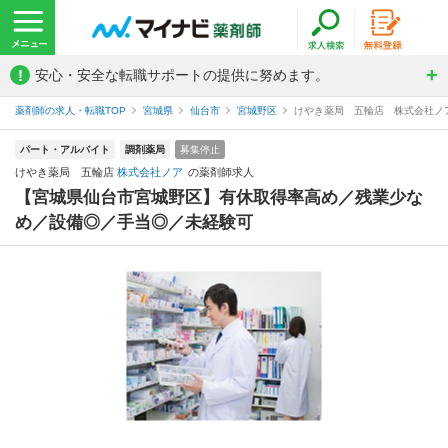
!
安心・安全な転職サポートの提供に努めます。
薬剤師の求人・転職TOP
宮城県
仙台市
宮城野区
けやき薬局 五輪店 株式会社ノ
パート・アルバイト
調剤薬局
募集停止
けやき薬局 五輪店
株式会社ノア
の薬剤師求人
【宮城県仙台市宮城野区】有休取得率高め／残業少な
め／設備◎／手当◎／未経験可