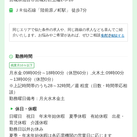
ＪＲ仙石線「陸前原ノ町駅」 徒歩7分
同じエリアで似た条件の求人や、同じ路線の求人なども喜んでご紹
介いたします。お悩みやご希望があれば、ぜひご相談ください。
無料で相談する
勤務時間
残業月10ｈ以下
月水金:09時00分～18時00分（休憩60分）,火木土:09時00分
～13時00分（休憩0分）
※上記時間帯のうち28～32時間／週 程度（日数・時間帯応相
談）
勤務曜日備考：月火水木金土
休日・休暇
日曜日 祝日 年末年始休暇 夏季休暇 有給休暇 出産・
育児休暇 介護休暇
勤務日以外お休み
夏季・年末年始休暇は各応需機関の営業日に応じます