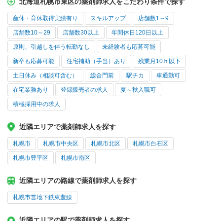
北海道札幌市東区の薬剤師求人をこだわり条件で探す
産休・育休取得実績有り
スキルアップ
店舗数1～9
店舗数10～29
店舗数30以上
年間休日120日以上
原則、引越しを伴う転勤なし
未経験者も応募可能
新卒も応募可能
住宅補助（手当）あり
残業月10ｈ以下
土日休み（相談可含む）
総合門前
駅チカ
車通勤可
在宅業務あり
登録販売者の求人
夏～秋入職可
積極採用中の求人
近隣エリアで薬剤師求人を探す
札幌市
札幌市中央区
札幌市北区
札幌市白石区
札幌市豊平区
札幌市南区
近隣エリアの路線で薬剤師求人を探す
札幌市営地下鉄東豊線
近隣エリアの駅で薬剤師求人を探す