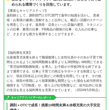
められる環境づくりを目指しています。
【豊富なキャリアステップ】
薬剤師として、調剤部門とOTC部門で薬学の知識を活かし、患者
様・お客様の健康に貢献すること以外にも、幅広い活躍のステージ
を用意しています。薬局長・店長といった店舗の運営、マネジメン
トの仕事、教育の仕事、PB商品の開発の仕事・仕入れの仕事な
ど、さまざまな能力を発揮することができます。
【福利厚生充実】
出産後育児休業を終えて職場復帰した女性社員やその夫が子育て時
間をとれるように短時間勤務を通常よりも2時間短い6時間にできる
『育児短時間勤務制度』を導入。お子様が小学校3年生を終了する
まで適用できる、仕事と子育ての両立をサポートする制度となって
おり、現在150名以上の社員がこの制度を利用しています。その他
にも、病気や怪我により就業困難な期間となった場合も給与所得を
補償する『LTD制度』や、借り上げ社宅制度など、給与以外に社員
の生活を支える福利厚生を充実させています。（2024年5月時点）
キャリアアドバイザーのレポート
調剤＋OTCで成長！残業10時間未満＆休暇充実の大手安定