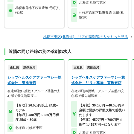
北海道 札幌市東区
札幌市営地下鉄東豊線 元町(札
幌)駅
札幌市営地下鉄東豊線 元町(札
幌)駅
札幌市東区(北海道)エリアの薬剤師求人をもっと見る
近隣の同じ路線の別の薬剤師求人
正社員
調剤薬局
正社員
調剤薬局
シップヘルスケアファーマシー株
シップヘルスケアファーマシー株
式会社 東雁来店
式会社 リリィ薬局 東雁来店
在宅×研修×挑戦！グループ基盤の安
在宅×研修×挑戦！グループ基盤の安
心感で最先端医療…
心感で最先端医療…
【月収】26.5万円以上 24歳～
【月収】30.0万円～46.0万円※
モデル
金額は面接の評価次第で前後い
【年収】480万円～650万円程
たします
度 25歳～30歳
【年収】450万円～700万円※
新卒は415万円～になります
北海道 札幌市東区
北海道 札幌市東区