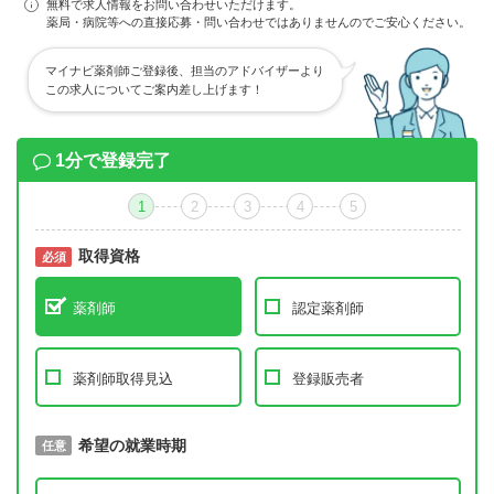
無料で求人情報をお問い合わせいただけます。
薬局・病院等への直接応募・問い合わせではありませんのでご安心ください。
マイナビ薬剤師ご登録後、担当のアドバイザーより
この求人についてご案内差し上げます！
1分で登録完了
1
2
3
4
5
取得資格
必須
必須
薬剤師
認定薬剤師
薬剤師取得見込
登録販売者
取得予定年
希望の就業時期
必須
任意