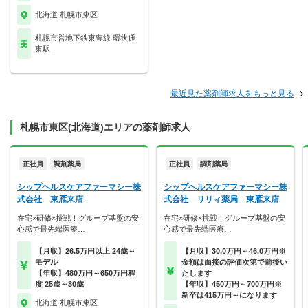
北海道 札幌市東区
札幌市営地下鉄東豊線 環状通
東駅
最近見た薬剤師求人をもっと見る
札幌市東区(北海道)エリアの薬剤師求人
正社員
調剤薬局
正社員
調剤薬局
シップヘルスケアファーマシー株
シップヘルスケアファーマシー株
式会社 東雁来店
式会社 リリィ薬局 東雁来店
在宅×研修×挑戦！グループ基盤の安
在宅×研修×挑戦！グループ基盤の安
心感で最先端医療…
心感で最先端医療…
【月収】26.5万円以上 24歳～
【月収】30.0万円～46.0万円※
モデル
金額は面接の評価次第で前後い
【年収】480万円～650万円程
たします
度 25歳～30歳
【年収】450万円～700万円※
新卒は415万円～になります
北海道 札幌市東区