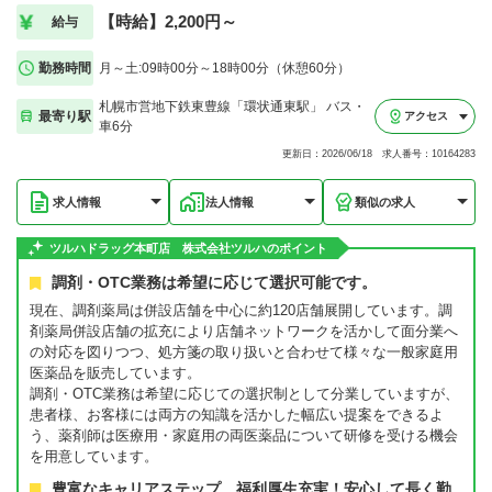
【時給】2,200円～
給与
勤務時間
月～土:09時00分～18時00分（休憩60分）
札幌市営地下鉄東豊線「環状通東駅」 バス・
最寄り駅
アクセス
車6分
更新日：2026/06/18 求人番号：10164283
求人情報
法人情報
類似の求人
ツルハドラッグ本町店 株式会社ツルハのポイント
調剤・OTC業務は希望に応じて選択可能です。
現在、調剤薬局は併設店舗を中心に約120店舗展開しています。調
剤薬局併設店舗の拡充により店舗ネットワークを活かして面分業へ
の対応を図りつつ、処方箋の取り扱いと合わせて様々な一般家庭用
医薬品を販売しています。
調剤・OTC業務は希望に応じての選択制として分業していますが、
患者様、お客様には両方の知識を活かした幅広い提案をできるよ
う、薬剤師は医療用・家庭用の両医薬品について研修を受ける機会
を用意しています。
豊富なキャリアステップ、福利厚生充実！安心して長く勤