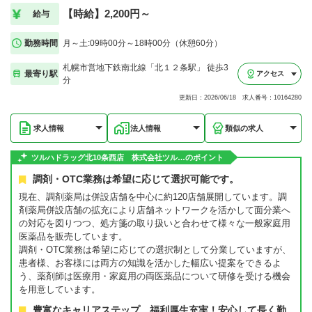
【時給】2,200円～
給与
勤務時間
月～土:09時00分～18時00分（休憩60分）
札幌市営地下鉄南北線「北１２条駅」 徒歩3
最寄り駅
アクセス
分
更新日：2026/06/18 求人番号：10164280
求人情報
法人情報
類似の求人
ツルハドラッグ北10条西店 株式会社ツル…のポイント
調剤・OTC業務は希望に応じて選択可能です。
現在、調剤薬局は併設店舗を中心に約120店舗展開しています。調
剤薬局併設店舗の拡充により店舗ネットワークを活かして面分業へ
の対応を図りつつ、処方箋の取り扱いと合わせて様々な一般家庭用
医薬品を販売しています。
調剤・OTC業務は希望に応じての選択制として分業していますが、
患者様、お客様には両方の知識を活かした幅広い提案をできるよ
う、薬剤師は医療用・家庭用の両医薬品について研修を受ける機会
を用意しています。
豊富なキャリアステップ、福利厚生充実！安心して長く勤