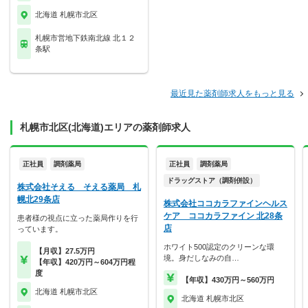
北海道 札幌市北区
札幌市営地下鉄南北線 北１２
条駅
最近見た薬剤師求人をもっと見る
札幌市北区(北海道)エリアの薬剤師求人
正社員
調剤薬局
正社員
調剤薬局
ドラッグストア（調剤併設）
株式会社そえる そえる薬局 札
幌北29条店
株式会社ココカラファインヘルス
ケア ココカラファイン 北28条
患者様の視点に立った薬局作りを行
店
っています。
ホワイト500認定のクリーンな環
【月収】27.5万円
境。身だしなみの自…
【年収】420万円～604万円程
度
【年収】430万円～560万円
北海道 札幌市北区
北海道 札幌市北区