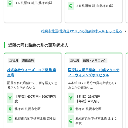
ＪＲ札沼線 新川(北海道)駅
ＪＲ札沼線 新川(北海道)駅
札幌市北区(北海道)エリアの薬剤師求人をもっと見る
近隣の同じ路線の別の薬剤師求人
正社員
調剤薬局
正社員
病院・クリニック
株式会社ウィーズ コア薬局 麻
医療法人明日葉会 札幌マタニテ
生店
ィ・ウィメンズホスピタル
配属された店舗にて、腰を据えて患
基本給×4.7ヵ月分の賞与実績あり♪
者さんと向き合いな…
あなたの頑張り…
【年収】400万円～600万円程
【月収】29.0万円
度
【年収】450万円
北海道 札幌市北区
北海道 札幌市北区
札幌市営地下鉄南北線 麻生駅
札幌市営地下鉄南北線 北１２
条駅