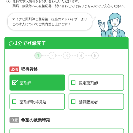
無料で求人情報をお問い合わせいただけます。
薬局・病院等への直接応募・問い合わせではありませんのでご安心ください。
マイナビ薬剤師ご登録後、担当のアドバイザーより
この求人についてご案内差し上げます！
1分で登録完了
1
2
3
4
5
取得資格
必須
必須
薬剤師
認定薬剤師
薬剤師取得見込
登録販売者
取得予定年
希望の就業時期
必須
任意