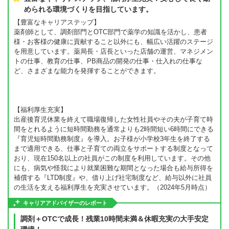
められる環境づくりを目指しています。
【豊富なキャリアステップ】
薬剤師として、調剤部門とOTC部門で薬学の知識を活かし、患者
様・お客様の健康に貢献すること以外にも、幅広い活躍のステージ
を用意しています。薬局長・店長といった店舗の運営、マネジメン
トの仕事、教育の仕事、PB商品の開発の仕事・仕入れの仕事な
ど、さまざまな能力を発揮することができます。
【福利厚生充実】
出産後育児休業を終えて職場復帰した女性社員やその夫が子育て時
間をとれるように短時間勤務を通常よりも2時間短い6時間にできる
『育児短時間勤務制度』を導入。お子様が小学校3年生を終了する
まで適用できる、仕事と子育ての両立をサポートする制度となって
おり、現在150名以上の社員がこの制度を利用しています。その他
にも、病気や怪我により就業困難な期間となった場合も給与所得を
補償する『LTD制度』や、借り上げ社宅制度など、給与以外に社員
の生活を支える福利厚生を充実させています。（2024年5月時点）
キャリアアドバイザーのレポート
調剤＋OTCで成長！残業10時間未満＆休暇充実の大手安定