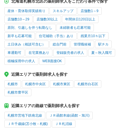
北海道札幌市北区の薬剤師求人をこだわり条件で探す
産休・育休取得実績有り
スキルアップ
店舗数1～9
店舗数10～29
店舗数30以上
年間休日120日以上
原則、引越しを伴う転勤なし
未経験者も応募可能
新卒も応募可能
住宅補助（手当）あり
残業月10ｈ以下
土日休み（相談可含む）
総合門前
管理職候補
駅チカ
車通勤可
在宅業務あり
登録販売者の求人
夏～秋入職可
積極採用中の求人
WEB面接OK
近隣エリアで薬剤師求人を探す
札幌市
札幌市中央区
札幌市東区
札幌市白石区
札幌市豊平区
近隣エリアの路線で薬剤師求人を探す
札幌市営地下鉄南北線
ＪＲ函館本線(函館－旭川)
ＪＲ千歳線(苫小牧－札幌)
ＪＲ札沼線