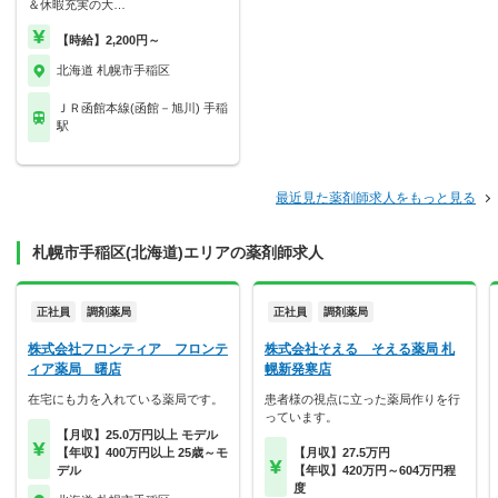
＆休暇充実の大…
【時給】2,200円～
北海道 札幌市手稲区
ＪＲ函館本線(函館－旭川) 手稲
駅
最近見た薬剤師求人をもっと見る
札幌市手稲区(北海道)エリアの薬剤師求人
正社員
調剤薬局
正社員
調剤薬局
株式会社フロンティア フロンテ
株式会社そえる そえる薬局 札
ィア薬局 曙店
幌新発寒店
在宅にも力を入れている薬局です。
患者様の視点に立った薬局作りを行
っています。
【月収】25.0万円以上 モデル
【年収】400万円以上 25歳～モ
【月収】27.5万円
デル
【年収】420万円～604万円程
度