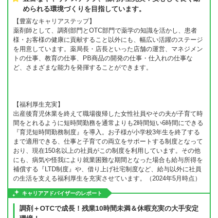
められる環境づくりを目指しています。
【豊富なキャリアステップ】
薬剤師として、調剤部門とOTC部門で薬学の知識を活かし、患者
様・お客様の健康に貢献すること以外にも、幅広い活躍のステージ
を用意しています。薬局長・店長といった店舗の運営、マネジメン
トの仕事、教育の仕事、PB商品の開発の仕事・仕入れの仕事な
ど、さまざまな能力を発揮することができます。
【福利厚生充実】
出産後育児休業を終えて職場復帰した女性社員やその夫が子育て時
間をとれるように短時間勤務を通常よりも2時間短い6時間にできる
『育児短時間勤務制度』を導入。お子様が小学校3年生を終了する
まで適用できる、仕事と子育ての両立をサポートする制度となって
おり、現在150名以上の社員がこの制度を利用しています。その他
にも、病気や怪我により就業困難な期間となった場合も給与所得を
補償する『LTD制度』や、借り上げ社宅制度など、給与以外に社員
の生活を支える福利厚生を充実させています。（2024年5月時点）
キャリアアドバイザーのレポート
調剤＋OTCで成長！残業10時間未満＆休暇充実の大手安定