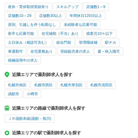
産休・育休取得実績有り
スキルアップ
店舗数1～9
店舗数10～29
店舗数30以上
年間休日120日以上
原則、引越しを伴う転勤なし
未経験者も応募可能
新卒も応募可能
住宅補助（手当）あり
残業月10ｈ以下
土日休み（相談可含む）
総合門前
管理職候補
駅チカ
車通勤可
在宅業務あり
登録販売者の求人
夏～秋入職可
積極採用中の求人
近隣エリアで薬剤師求人を探す
札幌市南区
札幌市西区
札幌市厚別区
札幌市清田区
函館市
小樽市
近隣エリアの路線で薬剤師求人を探す
ＪＲ函館本線(函館－旭川)
近隣エリアの駅で薬剤師求人を探す