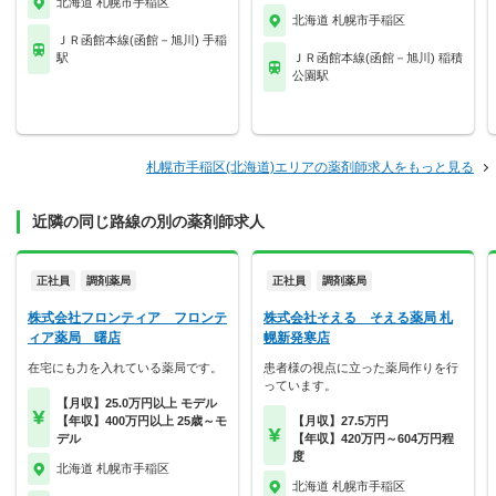
北海道 札幌市手稲区
北海道 札幌市手稲区
ＪＲ函館本線(函館－旭川) 手稲
駅
ＪＲ函館本線(函館－旭川) 稲積
公園駅
札幌市手稲区(北海道)エリアの薬剤師求人をもっと見る
近隣の同じ路線の別の薬剤師求人
正社員
調剤薬局
正社員
調剤薬局
株式会社フロンティア フロンテ
株式会社そえる そえる薬局 札
ィア薬局 曙店
幌新発寒店
在宅にも力を入れている薬局です。
患者様の視点に立った薬局作りを行
っています。
【月収】25.0万円以上 モデル
【年収】400万円以上 25歳～モ
【月収】27.5万円
デル
【年収】420万円～604万円程
度
北海道 札幌市手稲区
北海道 札幌市手稲区