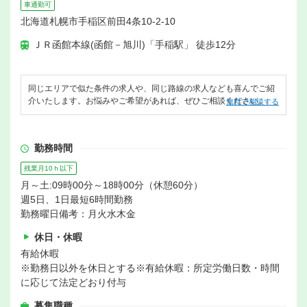
車通勤可
北海道札幌市手稲区前田4条10-2-10
ＪＲ函館本線(函館－旭川)「手稲駅」 徒歩12分
同じエリアで似た条件の求人や、同じ路線の求人なども喜んでご紹
介いたします。お悩みやご希望があれば、ぜひご相談ください。
無料で相談する
勤務時間
残業月10ｈ以下
月～土:09時00分～18時00分（休憩60分）
週5日、1日最短6時間勤務
勤務曜日備考：月火水木金
休日・休暇
有給休暇
※勤務日以外を休日とする※有給休暇：所定労働日数・時間
に応じて法定どおり付与
募集職種