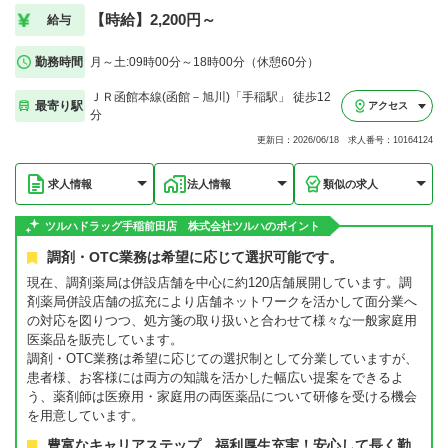
【時給】2,200円～
給与
勤務時間
月～土:09時00分～18時00分（休憩60分）
ＪＲ函館本線(函館－旭川)「手稲駅」 徒歩12
最寄り駅
アクセス
分
更新日：2026/06/18 求人番号：10164124
求人情報
法人情報
類似の求人
ツルハドラッグ手稲前田店 株式会社ツルハのポイント
調剤・OTC業務は希望に応じて選択可能です。
現在、調剤薬局は併設店舗を中心に約120店舗展開しています。調
剤薬局併設店舗の拡充により店舗ネットワークを活かして面分業へ
の対応を図りつつ、処方箋の取り扱いと合わせて様々な一般家庭用
医薬品を販売しています。
調剤・OTC業務は希望に応じての選択制として分業していますが、
患者様、お客様には両方の知識を活かした幅広い提案をできるよ
う、薬剤師は医療用・家庭用の両医薬品について研修を受ける機会
を用意しています。
豊富なキャリアステップ、福利厚生充実！安心して長く勤