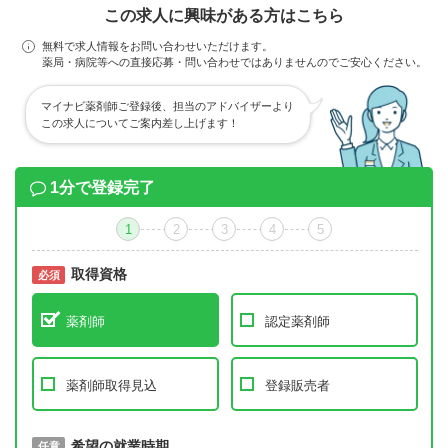
この求人に興味がある方はこちら
無料で求人情報をお問い合わせいただけます。
薬局・病院等への直接応募・問い合わせではありませんのでご安心ください。
マイナビ薬剤師ご登録後、担当のアドバイザーより
この求人についてご案内差し上げます！
1分で登録完了
1
2
3
4
5
取得資格
必須
必須
薬剤師
認定薬剤師
薬剤師取得見込
登録販売者
取得予定年
希望の就業時期
必須
任意