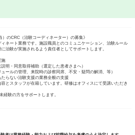
当）のCRC（治験コーディネーター）の募集》
ディネート業務です。施設職員とのコミュニケーション、治験ルール
滑に治験が実施されるよう責任者としてサポートします。
実施
意説明・同意取得補助（選定した患者さまへ）
ジュールの管理、来院時の診察同席、不安・疑問の解消、等）
あたらない治験支援の業務全般の支援
内容とスタッフが在籍しています。研修はオフィスにて受講いただき
、未経験の方をサポートします。
RC経験者は業務経験・能力および前職給与を考慮のうえ決定します。