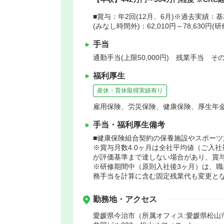
■賞与：年2回(12月、6月)※過去実績：基本給
(みなし時間外)：62,010円～78,630円(研
手当
通勤手当(上限50,000円) 残業手当 その他
福利厚生
産休・育休取得実績有り
雇用保険、労災保険、健康保険、厚生年
手当・福利厚生備考
■健康保険組合契約の保養施設やスポーツ
※賞与月数4.0ヶ月は全社平均値（ご入
が評価基準まで達しない場合があり、賞
※研修期間中（原則入社後3ヶ月）は、職
務手当を計算に含む固定残業代も変更と
勤務地・アクセス
愛媛県今治市（所属オフィス:愛媛県松山市一