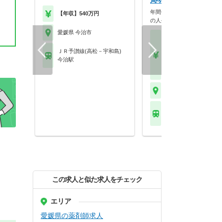
局今治店
年間休日125日、最大9連休
【年収】540万円
の人生を大切にで…
愛媛県 今治市
【月収】26.0万円～33.
円程度 24歳～モデル
ＪＲ予讃線(高松－宇和島)
【年収】400万円以上 2
今治駅
～モデル
【時給】2,000円～
愛媛県 今治市
ＪＲ予讃線(高松－宇和
今治駅
この求人と似た求人をチェック
エリア
愛媛県の薬剤師求人