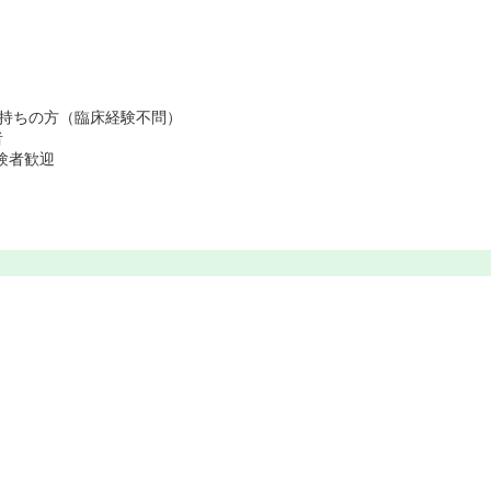
お持ちの方（臨床経験不問）
者
験者歓迎