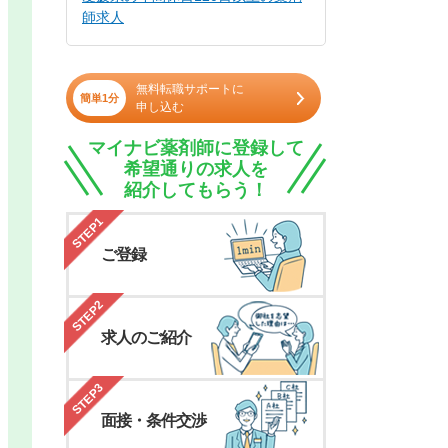
師求人
無料転職サポートに
簡単1分
申し込む
マイナビ薬剤師に登録して
希望通りの求人を
紹介してもらう！
STEP1
ご登録
STEP2
求人のご紹介
STEP3
面接・条件交渉