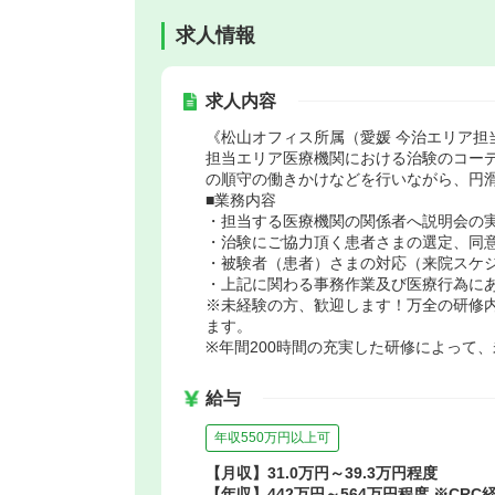
求人情報
求人内容
《松山オフィス所属（愛媛 今治エリア担
担当エリア医療機関における治験のコー
の順守の働きかけなどを行いながら、円
■業務内容
・担当する医療機関の関係者へ説明会の
・治験にご協力頂く患者さまの選定、同
・被験者（患者）さまの対応（来院スケ
・上記に関わる事務作業及び医療行為に
※未経験の方、歓迎します！万全の研修
ます。
※年間200時間の充実した研修によって
給与
年収550万円以上可
【月収】31.0万円～39.3万円程度
【年収】442万円～564万円程度 ※C