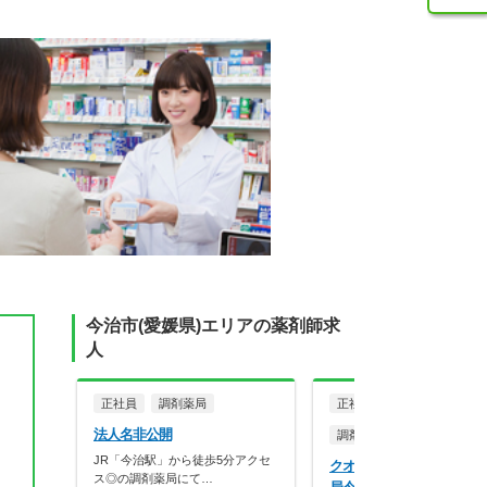
今治市(愛媛県)エリアの薬剤師求
人
正社員
調剤薬局
正社員
パート・アルバイ
法人名非公開
調剤薬局
JR「今治駅」から徒歩5分アクセ
クオール株式会社 クオー
ス◎の調剤薬局にて…