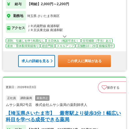
給与
【時給】2,000円～2,200円
勤務地
埼玉県 さいたま市南区
ＪＲ武蔵野線 南浦和駅
アクセス
ＪＲ京浜東北線 南浦和駅
原則、引越しを伴う転勤なし
土日休み（相談可含む）
住宅補助（手当）あり
産休・育休取得実績有り
総合門前
スキルアップ
店舗数10～29
積極採用中
求人の詳細を見る
この求人に興味がある
更新日：2026年8月3日
保存する
正社員
調剤薬局
募集停止
ムサシ薬局2号店 株式会社ムサシ薬局の薬剤師求人
【埼玉県さいたま市】 最寄駅より徒歩3分！幅広い
科目を学べる成長できる薬局