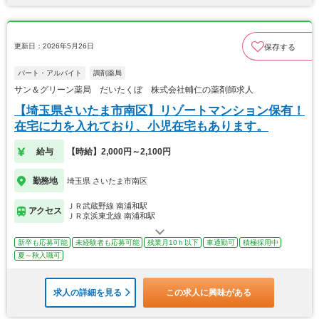
更新日：2026年5月26日
保存する
パート・アルバイト
調剤薬局
サン＆グリーン薬局 だいたくぼ 株式会社輔仁の薬剤師求人
【埼玉県さいたま市南区】リゾートマンション保有！
在宅に力を入れており、小児在宅もあります。
給与
【時給】2,000円～2,100円
勤務地
埼玉県 さいたま市南区
ＪＲ武蔵野線 南浦和駅
アクセス
ＪＲ京浜東北線 南浦和駅
新卒も応募可能
未経験者も応募可能
残業月10ｈ以下
車通勤可
積極採用中
夏～秋入職可
求人の詳細を見る
この求人に興味がある