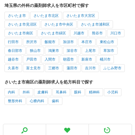
埼玉県の外科の薬剤師求人を市区町村で探す
さいたま市
さいたま市北区
さいたま市大宮区
さいたま市見沼区
さいたま市中央区
さいたま市浦和区
さいたま市南区
さいたま市緑区
川越市
熊谷市
川口市
行田市
所沢市
飯能市
加須市
本庄市
東松山市
春日部市
狭山市
鴻巣市
深谷市
上尾市
草加市
越谷市
戸田市
入間市
朝霞市
新座市
桶川市
久喜市
富士見市
三郷市
蓮田市
吉川市
ふじみ野市
さいたま市南区の薬剤師求人を処方科目で探す
内科
外科
皮膚科
耳鼻科
眼科
精神科
小児科
整形外科
心療内科
歯科