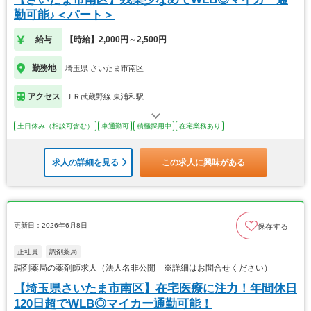
勤可能♪＜パート＞
給与
【時給】2,000円～2,500円
勤務地
埼玉県 さいたま市南区
アクセス
ＪＲ武蔵野線 東浦和駅
土日休み（相談可含む）
車通勤可
積極採用中
在宅業務あり
求人の詳細を見る
この求人に興味がある
更新日：2026年6月8日
保存する
正社員
調剤薬局
調剤薬局の薬剤師求人（法人名非公開 ※詳細はお問合せください）
【埼玉県さいたま市南区】在宅医療に注力！年間休日
120日超でWLB◎マイカー通勤可能！