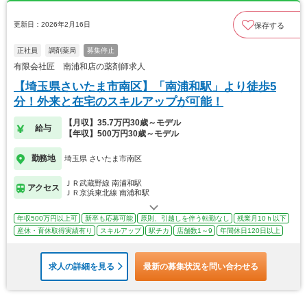
更新日：2026年2月16日
保存する
正社員
調剤薬局
募集停止
有限会社匠 南浦和店の薬剤師求人
【埼玉県さいたま市南区】「南浦和駅」より徒歩5
分！外来と在宅のスキルアップが可能！
【月収】35.7万円30歳～モデル
給与
【年収】500万円30歳～モデル
勤務地
埼玉県 さいたま市南区
ＪＲ武蔵野線 南浦和駅
アクセス
ＪＲ京浜東北線 南浦和駅
年収500万円以上可
新卒も応募可能
原則、引越しを伴う転勤なし
残業月10ｈ以下
産休・育休取得実績有り
スキルアップ
駅チカ
店舗数1～9
年間休日120日以上
求人の詳細を見る
最新の募集状況を問い合わせる