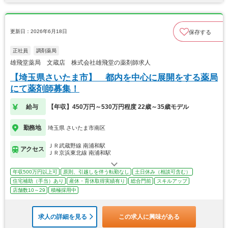
更新日：2026年6月18日
保存する
正社員
調剤薬局
雄飛堂薬局 文蔵店 株式会社雄飛堂の薬剤師求人
【埼玉県さいたま市】 都内を中心に展開をする薬局
にて薬剤師募集！
給与
【年収】450万円～530万円程度 22歳～35歳モデル
勤務地
埼玉県 さいたま市南区
ＪＲ武蔵野線 南浦和駅
アクセス
ＪＲ京浜東北線 南浦和駅
年収500万円以上可
原則、引越しを伴う転勤なし
土日休み（相談可含む）
住宅補助（手当）あり
産休・育休取得実績有り
総合門前
スキルアップ
店舗数10～29
積極採用中
求人の詳細を見る
この求人に興味がある