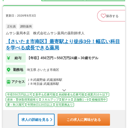
更新日：2026年8月3日
保存する
正社員
調剤薬局
ムサシ薬局本店 株式会社ムサシ薬局の薬剤師求人
【さいたま市南区】最寄駅より徒歩3分！幅広い科目
を学べる成長できる薬局
給与
【年収】450万円～550万円24歳～30歳モデル
勤務地
埼玉県 さいたま市南区
ＪＲ武蔵野線 武蔵浦和駅
アクセス
ＪＲ埼京線 武蔵浦和駅
年収550万円以上可
新卒も応募可能
未経験者も応募可能
残業月10ｈ以下
産休・育休取得実績有り
スキルアップ
駅チカ
店舗数1～9
積極採用中
夏～秋入職可
年間休日120日以上
在宅業務あり
求人の詳細を見る
この求人に興味がある