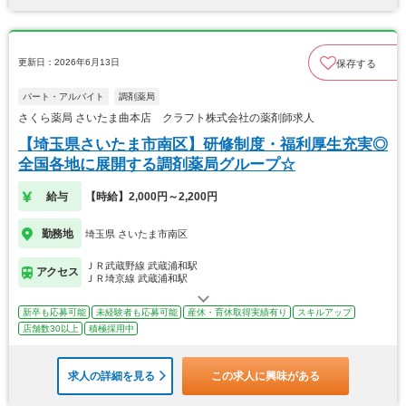
更新日：2026年6月13日
保存する
パート・アルバイト
調剤薬局
さくら薬局 さいたま曲本店 クラフト株式会社の薬剤師求人
【埼玉県さいたま市南区】研修制度・福利厚生充実◎
全国各地に展開する調剤薬局グループ☆
給与
【時給】2,000円～2,200円
勤務地
埼玉県 さいたま市南区
ＪＲ武蔵野線 武蔵浦和駅
アクセス
ＪＲ埼京線 武蔵浦和駅
新卒も応募可能
未経験者も応募可能
産休・育休取得実績有り
スキルアップ
店舗数30以上
積極採用中
求人の詳細を見る
この求人に興味がある