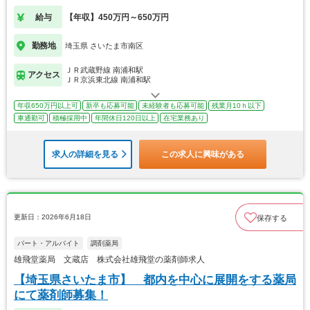
給与
【年収】450万円～650万円
勤務地
埼玉県 さいたま市南区
ＪＲ武蔵野線 南浦和駅
アクセス
ＪＲ京浜東北線 南浦和駅
年収650万円以上可
新卒も応募可能
未経験者も応募可能
残業月10ｈ以下
車通勤可
積極採用中
年間休日120日以上
在宅業務あり
求人の詳細を見る
この求人に興味がある
更新日：2026年6月18日
保存する
パート・アルバイト
調剤薬局
雄飛堂薬局 文蔵店 株式会社雄飛堂の薬剤師求人
【埼玉県さいたま市】 都内を中心に展開をする薬局
にて薬剤師募集！