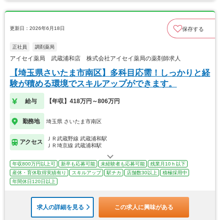
更新日：2026年6月18日
保存する
正社員
調剤薬局
アイセイ薬局 武蔵浦和店 株式会社アイセイ薬局の薬剤師求人
【埼玉県さいたま市南区】多科目応需！しっかりと経
験が積める環境でスキルアップができます。
給与
【年収】418万円～806万円
勤務地
埼玉県 さいたま市南区
ＪＲ武蔵野線 武蔵浦和駅
アクセス
ＪＲ埼京線 武蔵浦和駅
年収800万円以上可
新卒も応募可能
未経験者も応募可能
残業月10ｈ以下
産休・育休取得実績有り
スキルアップ
駅チカ
店舗数30以上
積極採用中
年間休日120日以上
求人の詳細を見る
この求人に興味がある