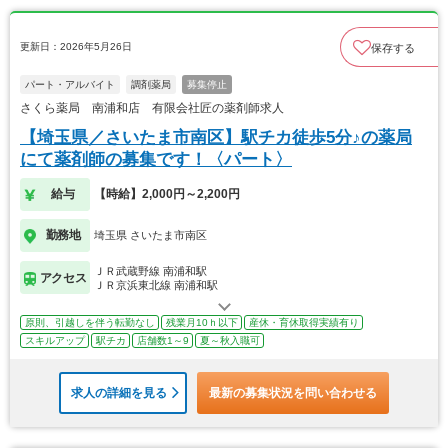
更新日：2026年5月26日
保存する
パート・アルバイト
調剤薬局
募集停止
さくら薬局 南浦和店 有限会社匠の薬剤師求人
【埼玉県／さいたま市南区】駅チカ徒歩5分♪の薬局
にて薬剤師の募集です！〈パート〉
給与
【時給】2,000円～2,200円
勤務地
埼玉県 さいたま市南区
ＪＲ武蔵野線 南浦和駅
アクセス
ＪＲ京浜東北線 南浦和駅
原則、引越しを伴う転勤なし
残業月10ｈ以下
産休・育休取得実績有り
スキルアップ
駅チカ
店舗数1～9
夏～秋入職可
求人の詳細を見る
最新の募集状況を問い合わせる