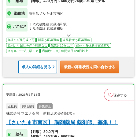
給与
【年収】420万円～600万円24歳～30歳モデル
勤務地
埼玉県 さいたま市南区
ＪＲ武蔵野線 武蔵浦和駅
アクセス
ＪＲ埼京線 武蔵浦和駅
年収600万円以上可
新卒も応募可能
未経験者も応募可能
原則、引越しを伴う転勤なし
残業月10ｈ以下
産休・育休取得実績有り
スキルアップ
駅チカ
店舗数1～9
年間休日120日以上
求人の詳細を見る
最新の募集状況を問い合わせる
更新日：2026年6月18日
保存する
正社員
調剤薬局
募集停止
株式会社マエノ薬局 浦和店の薬剤師求人
【さいたま市南区】 調剤薬局 薬剤師、募集！！
【月収】30.0万円
給与
【年収】450万円～600万円