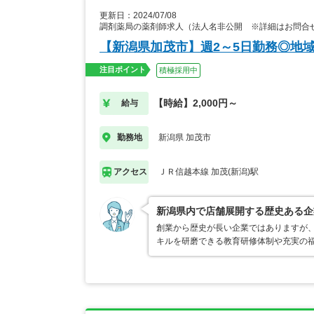
更新日：2024/07/08
調剤薬局の薬剤師求人（法人名非公開 ※詳細はお問合
【新潟県加茂市】週2～5日勤務◎地
注目ポイント
積極採用中
【時給】2,000円～
給与
新潟県 加茂市
勤務地
ＪＲ信越本線 加茂(新潟)駅
アクセス
新潟県内で店舗展開する歴史ある企
創業から歴史が長い企業ではありますが
キルを研磨できる教育研修体制や充実の