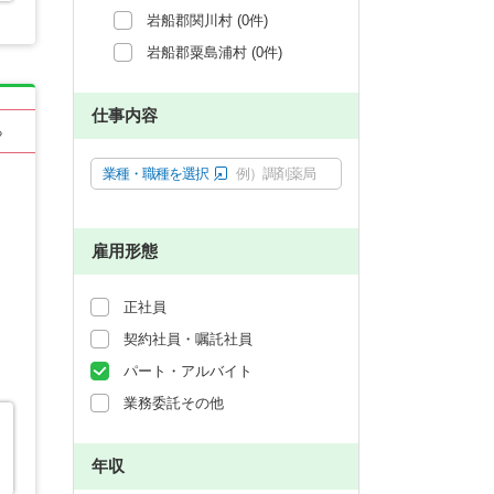
岩船郡関川村 (0件)
岩船郡粟島浦村 (0件)
仕事内容
る
業種・職種を選択
例）調剤薬局
雇用形態
正社員
契約社員・嘱託社員
パート・アルバイト
業務委託その他
年収