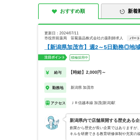
おすすめ順
新着
更新日：2024/07/11
市役所前薬局 笹菊薬品株式会社の薬剤師求人
パート
【新潟県加茂市】週2～5日勤務◎地
注目ポイント
積極採用中
【時給】2,000円～
給与
新潟県 加茂市
勤務地
ＪＲ信越本線 加茂(新潟)駅
アクセス
新潟県内で店舗展開する歴史ある企
創業から歴史が長い企業ではありますが
キルを研磨できる教育研修体制や充実の