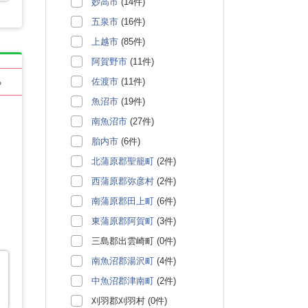
妙高市
(14件)
五泉市
(16件)
上越市
(85件)
阿賀野市
(11件)
佐渡市
(11件)
る
魚沼市
(19件)
南魚沼市
(27件)
胎内市
(6件)
北蒲原郡聖籠町
(2件)
西蒲原郡弥彦村
(2件)
南蒲原郡田上町
(6件)
東蒲原郡阿賀町
(3件)
三島郡出雲崎町 (0件)
南魚沼郡湯沢町
(4件)
中魚沼郡津南町
(2件)
刈羽郡刈羽村 (0件)