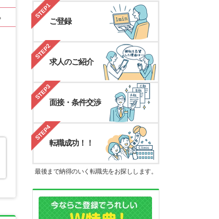
STEP1
る
ご登録
STEP2
求人のご紹介
STEP3
面接・条件交渉
STEP4
転職成功！！
最後まで納得のいく転職先をお探しします。