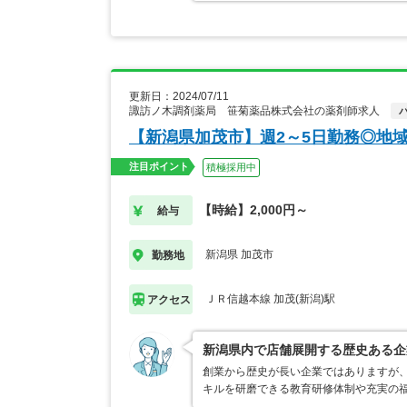
更新日：2024/07/11
諏訪ノ木調剤薬局 笹菊薬品株式会社の薬剤師求人
【新潟県加茂市】週2～5日勤務◎地
注目ポイント
積極採用中
【時給】2,000円～
給与
新潟県 加茂市
勤務地
ＪＲ信越本線 加茂(新潟)駅
アクセス
新潟県内で店舗展開する歴史ある企
創業から歴史が長い企業ではありますが
キルを研磨できる教育研修体制や充実の