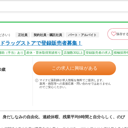
保存す
ださい）
正社員
契約社員・嘱託社員
パート・アルバイト
ドラッグストアで登録販売者募集！
補助（手当）あり
産休・育休取得実績有り
店舗数30以上
登録販売者の求人
積極採用
この求人に興味がある
0歳
マイナビ薬剤師が求人情報を無料でご提供します。
薬局・病院等への直接応募・問い合わせではありません
のでご安心ください。
境。身だしなみの自由化、連続休暇、残業平均9時間と自分らしく、のび