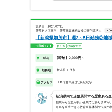
更新日：2024/07/11
笹菊あさひ薬局 笹菊薬品株式会社の薬剤師求人
パ
【新潟県加茂市】週2～5日勤務◎地
注目ポイント
駅チカ
積極採用中
【時給】2,000円～
給与
新潟県 加茂市
勤務地
ＪＲ信越本線 加茂(新潟)駅
アクセス
新潟県内で店舗展開する歴史ある企
創業から歴史が長い企業ではありますが
キルを研磨できる教育研修体制や充実の