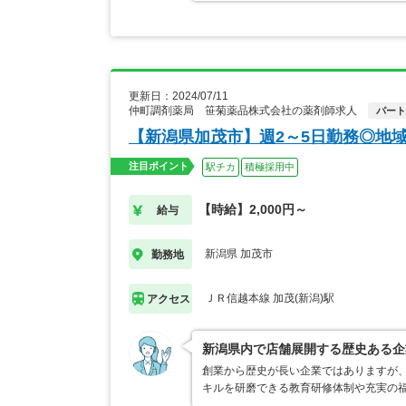
更新日：2024/07/11
仲町調剤薬局 笹菊薬品株式会社の薬剤師求人
パート
【新潟県加茂市】週2～5日勤務◎地
注目ポイント
駅チカ
積極採用中
【時給】2,000円～
給与
新潟県 加茂市
勤務地
ＪＲ信越本線 加茂(新潟)駅
アクセス
新潟県内で店舗展開する歴史ある企
創業から歴史が長い企業ではありますが
キルを研磨できる教育研修体制や充実の