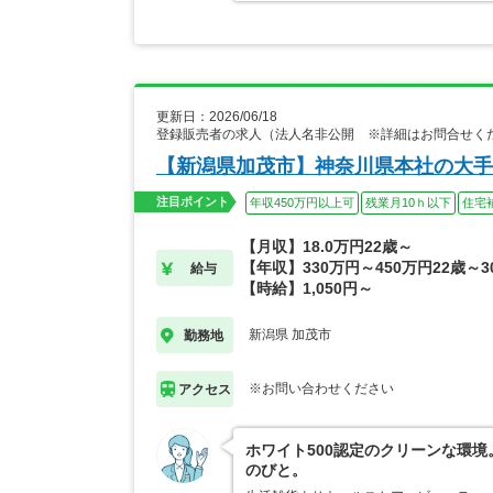
更新日：2026/06/18
登録販売者の求人（法人名非公開 ※詳細はお問合せく
【新潟県加茂市】神奈川県本社の大手
注目ポイント
年収450万円以上可
残業月10ｈ以下
住宅
【月収】18.0万円22歳～
【年収】330万円～450万円22歳～3
給与
【時給】1,050円～
新潟県 加茂市
勤務地
※お問い合わせください
アクセス
ホワイト500認定のクリーンな環
のびと。