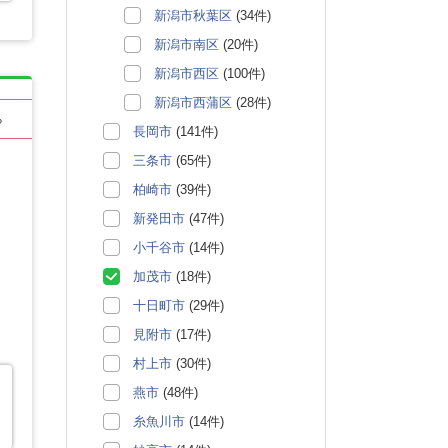
新潟市秋葉区
(34件)
新潟市南区
(20件)
新潟市西区
(100件)
新潟市西蒲区
(28件)
る
長岡市
(141件)
三条市
(65件)
柏崎市
(39件)
新発田市
(47件)
小千谷市
(14件)
加茂市
(18件)
十日町市
(29件)
見附市
(17件)
村上市
(30件)
燕市
(48件)
糸魚川市
(14件)