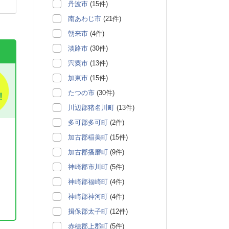
丹波市
(15件)
南あわじ市
(21件)
朝来市
(4件)
淡路市
(30件)
宍粟市
(13件)
加東市
(15件)
たつの市
(30件)
川辺郡猪名川町
(13件)
多可郡多可町
(2件)
加古郡稲美町
(15件)
加古郡播磨町
(9件)
神崎郡市川町
(5件)
神崎郡福崎町
(4件)
神崎郡神河町
(4件)
揖保郡太子町
(12件)
赤穂郡上郡町
(5件)
。