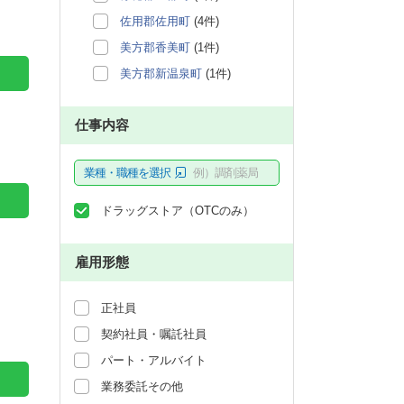
佐用郡佐用町
(4件)
美方郡香美町
(1件)
美方郡新温泉町
(1件)
仕事内容
業種・職種を選択
例）調剤薬局
ドラッグストア（OTCのみ）
雇用形態
正社員
契約社員・嘱託社員
パート・アルバイト
業務委託その他