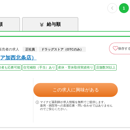
1
順
給与順
保存す
販売者の求人
正社員
ドラッグストア（OTCのみ）
ア加西北条店）
験者も応募可能
住宅補助（手当）あり
産休・育休取得実績有り
店舗数30以上
この求人に興味がある
マイナビ薬剤師が求人情報を無料でご提供します。
薬局・病院等への直接応募・問い合わせではありません
のでご安心ください。