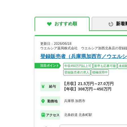
おすすめ順
新着
更新日：2026/06/18
ウエルシア薬局株式会社 ウエルシア加西北条店の登録
登録販売者（兵庫県加西市／ウエルシ
注目ポイント
年収450万円以上可
新卒も応募可能
未経
登録販売者の求人
積極採用中
【月収】21.5万円～27.0万円
給与
【年収】308万円～450万円
兵庫県 加西市
勤務地
北条鉄道 北条町駅
アクセス