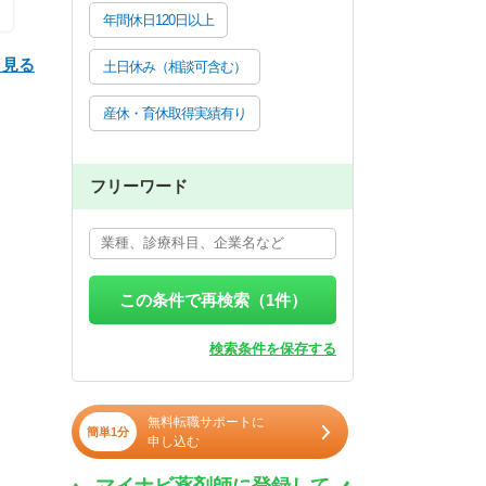
年間休日120日以上
と見る
土日休み（相談可含む）
産休・育休取得実績有り
フリーワード
この条件で再検索（
1
件）
検索条件を保存する
無料転職サポートに
簡単1分
申し込む
マイナビ薬剤師に登録して