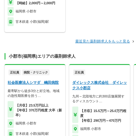
【時給】2,000円～2,000円
福岡県 小郡市
甘木鉄道 小郡(福岡)駅
最近見た薬剤師求人をもっと見る
小郡市(福岡県)エリアの薬剤師求人
正社員
病院・クリニック
正社員
社会医療法人シマダ 嶋田病院
ダイレックス株式会社 ダイレッ
クス小郡店
最寄駅から徒歩3分と好立地。地域
の急性期医療を担う…
九州～北陸地方に約300店舗展開す
るディスカウント…
【月収】23.5万円以上
【年収】370万円程度 大卒（新
【月収】15.5万円～25.0万円程
卒）
度
【年収】290万円～470万円
福岡県 小郡市
福岡県 小郡市
甘木鉄道 小郡(福岡)駅