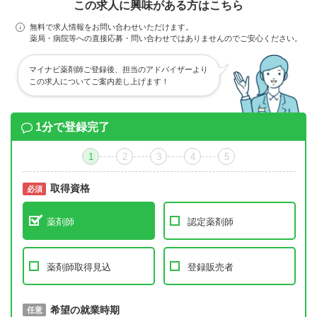
この求人に興味がある方はこちら
無料で求人情報をお問い合わせいただけます。
薬局・病院等への直接応募・問い合わせではありませんのでご安心ください。
マイナビ薬剤師ご登録後、担当のアドバイザーより
この求人についてご案内差し上げます！
1分で登録完了
1
2
3
4
5
取得資格
必須
必須
薬剤師
認定薬剤師
薬剤師取得見込
登録販売者
取得予定年
希望の就業時期
必須
任意