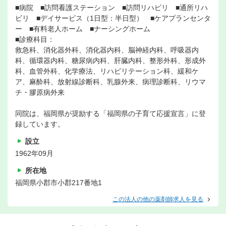
■病院 ■訪問看護ステーション ■訪問リハビリ ■通所リハ
ビリ ■デイサービス（1日型：半日型） ■ケアプランセンタ
ー ■有料老人ホーム ■ナーシングホーム
■診療科目：
救急科、消化器外科、消化器内科、脳神経内科、呼吸器内
科、循環器内科、糖尿病内科、肝臓内科、整形外科、形成外
科、血管外科、化学療法、リハビリテーション科、緩和ケ
ア、麻酔科、放射線診断科、乳腺外来、病理診断科、リウマ
チ・膠原病外来
同院は、福岡県が奨励する「福岡県の子育て応援宣言」に登
録しています。
設立
1962年09月
所在地
福岡県小郡市小郡217番地1
この法人の他の薬剤師求人を見る