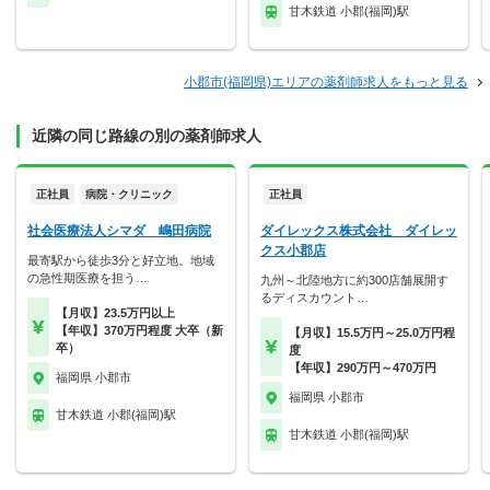
甘木鉄道 小郡(福岡)駅
小郡市(福岡県)エリアの薬剤師求人をもっと見る
近隣の同じ路線の別の薬剤師求人
正社員
病院・クリニック
正社員
社会医療法人シマダ 嶋田病院
ダイレックス株式会社 ダイレッ
クス小郡店
最寄駅から徒歩3分と好立地。地域
の急性期医療を担う…
九州～北陸地方に約300店舗展開す
るディスカウント…
【月収】23.5万円以上
【年収】370万円程度 大卒（新
【月収】15.5万円～25.0万円程
卒）
度
【年収】290万円～470万円
福岡県 小郡市
福岡県 小郡市
甘木鉄道 小郡(福岡)駅
甘木鉄道 小郡(福岡)駅