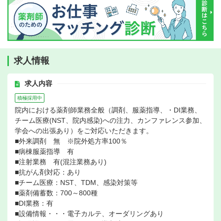
求人情報
求人内容
積極採用中
院内における薬剤師業務全般（調剤、服薬指導、・DI業務、
チーム医療(NST、院内感染)への注力、カンファレンス参加、
学会への出張あり）をご対応いただきます。
■外来調剤 無 ※院外処方率100％
■病棟服薬指導 有
■注射業務 有(混注業務あり)
■抗がん剤対応：あり
■チーム医療：NST、TDM、感染対策等
■薬剤備蓄数：700～800種
■DI業務：有
■設備情報・・・電子カルテ、オーダリングあり