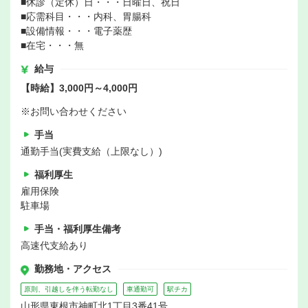
■休診（定休）日・・・日曜日、祝日
■応需科目・・・内科、胃腸科
■設備情報・・・電子薬歴
■在宅・・・無
給与
【時給】3,000円～4,000円
※お問い合わせください
手当
通勤手当(実費支給（上限なし）)
福利厚生
雇用保険
駐車場
手当・福利厚生備考
高速代支給あり
勤務地・アクセス
原則、引越しを伴う転勤なし
車通勤可
駅チカ
山形県東根市神町北1丁目3番41号