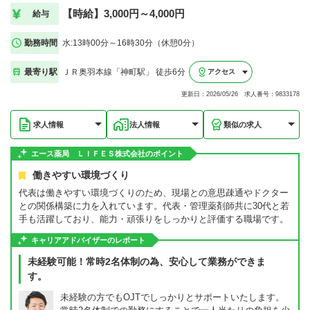
【時給】3,000円～4,000円
給与
勤務時間
水:13時00分～16時30分（休憩0分）
最寄り駅
ＪＲ奥羽本線「神町駅」 徒歩6分
アクセス
更新日：2026/05/26 求人番号：9833178
求人情報
法人情報
類似の求人
エース薬局 ＬＩＦＥＳ株式会社のポイント
働きやすい環境づくり
代表は働きやすい環境づくりのため、現場との意思疎通やドクター
との関係構築に力を入れています。代表・管理薬剤師共に30代と若
手も活躍しており、能力・頑張りをしっかりと評価する職場です。
キャリアアドバイザーのレポート
未経験可能！常時2名体制の為、安心して業務ができま
す。
未経験の方でもOJTでしっかりとサポートいたします。