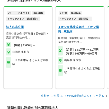
東根市(山形県)エリアの薬剤師求人
パート・アルバイト
調剤薬局
正社員
調剤薬局
ドラッグストア（調剤併設）
ドラッグストア（調剤併設）
法人名非公開
イオン東北株式会社 イオン薬
局 東根店
長期休日20取得可能日！買物割引×
充実福利厚生の地…
長期休日20取得可能日！買物割引×
充実福利厚生の地…
【時給】2,686円～
【月収】33.0万円～44.0万円
山形県 東根市
【年収】505万円～660万円
ＪＲ奥羽本線 さくらんぼ東根
山形県 東根市
駅
ＪＲ奥羽本線 さくらんぼ東根
駅
東根市(山形県)エリアの薬剤師求人をもっと見る
近隣の同じ路線の別の薬剤師求人