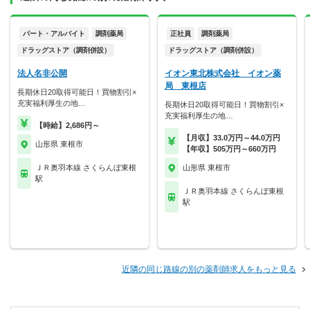
パート・アルバイト
調剤薬局
正社員
調剤薬局
ドラッグストア（調剤併設）
ドラッグストア（調剤併設）
法人名非公開
イオン東北株式会社 イオン薬
局 東根店
長期休日20取得可能日！買物割引×
充実福利厚生の地…
長期休日20取得可能日！買物割引×
充実福利厚生の地…
【時給】2,686円～
【月収】33.0万円～44.0万円
山形県 東根市
【年収】505万円～660万円
ＪＲ奥羽本線 さくらんぼ東根
山形県 東根市
駅
ＪＲ奥羽本線 さくらんぼ東根
駅
近隣の同じ路線の別の薬剤師求人をもっと見る