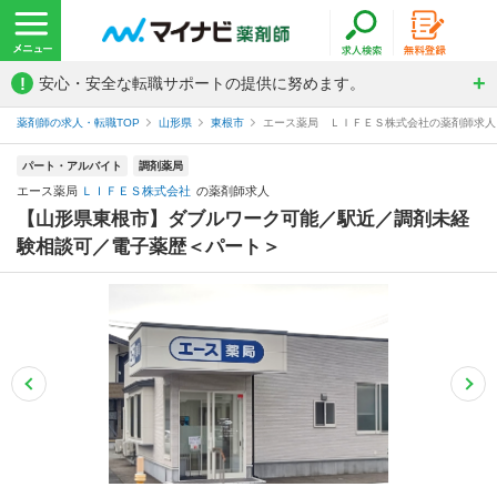
!
安心・安全な転職サポートの提供に努めます。
薬剤師の求人・転職TOP
山形県
東根市
エース薬局 ＬＩＦＥＳ株式会社の薬剤師求人
パート・アルバイト
調剤薬局
エース薬局
ＬＩＦＥＳ株式会社
の薬剤師求人
【山形県東根市】ダブルワーク可能／駅近／調剤未経
験相談可／電子薬歴＜パート＞