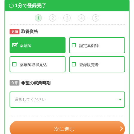
1分で登録完了
1
2
3
4
5
取得資格
必須
必須
薬剤師
認定薬剤師
薬剤師取得見込
登録販売者
取得予定年
希望の就業時期
必須
任意
年 3月
次に進む