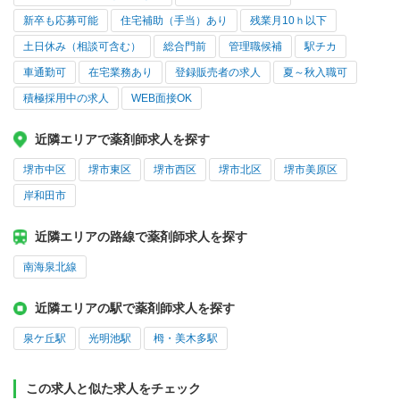
新卒も応募可能
住宅補助（手当）あり
残業月10ｈ以下
土日休み（相談可含む）
総合門前
管理職候補
駅チカ
車通勤可
在宅業務あり
登録販売者の求人
夏～秋入職可
積極採用中の求人
WEB面接OK
近隣エリアで薬剤師求人を探す
堺市中区
堺市東区
堺市西区
堺市北区
堺市美原区
岸和田市
近隣エリアの路線で薬剤師求人を探す
南海泉北線
近隣エリアの駅で薬剤師求人を探す
泉ケ丘駅
光明池駅
栂・美木多駅
この求人と似た求人をチェック