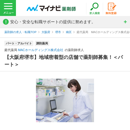
!
安心・安全な転職サポートの提供に努めます。
薬剤師の求人・転職TOP
大阪府
堺市
南区
庭代薬局 MACホールディングス株式
パート・アルバイト
調剤薬局
庭代薬局
MACホールディングス株式会社
の薬剤師求人
【大阪府堺市】地域密着型の店舗で薬剤師募集！＜パ
ート＞