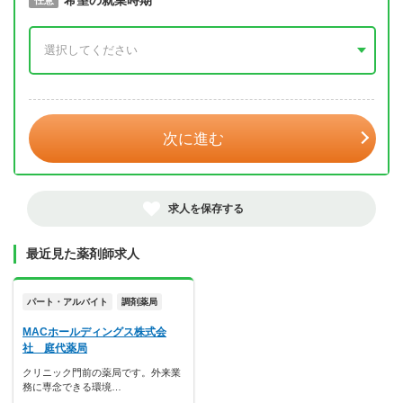
取得予定年
希望の就業時期
必須
任意
年 3月
次に進む
求人を保存する
最近見た薬剤師求人
パート・アルバイト
調剤薬局
MACホールディングス株式会
社 庭代薬局
クリニック門前の薬局です。外来業
務に専念できる環境…