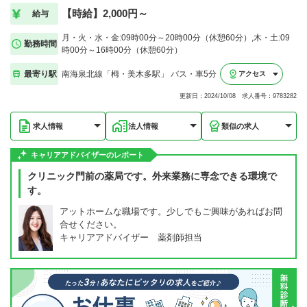
【時給】2,000円～
給与
月・火・水・金:09時00分～20時00分（休憩60分）,木・土:09
勤務時間
時00分～16時00分（休憩60分）
最寄り駅
南海泉北線「栂・美木多駅」 バス・車5分
アクセス
更新日：2024/10/08 求人番号：9783282
求人情報
法人情報
類似の求人
キャリアアドバイザーのレポート
クリニック門前の薬局です。外来業務に専念できる環境で
す。
アットホームな職場です。少しでもご興味があればお問
合せください。
キャリアアドバイザー 薬剤師担当