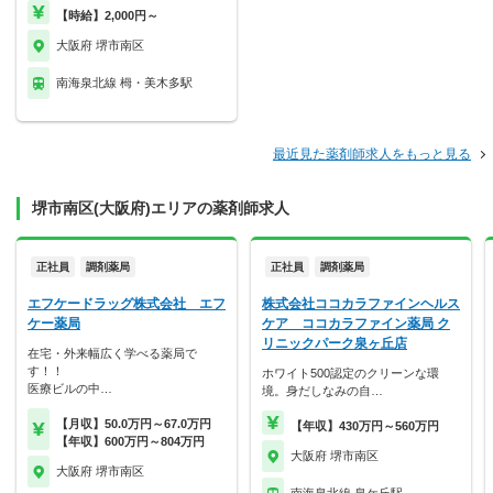
【時給】2,000円～
大阪府 堺市南区
南海泉北線 栂・美木多駅
最近見た薬剤師求人をもっと見る
堺市南区(大阪府)エリアの薬剤師求人
正社員
調剤薬局
正社員
調剤薬局
エフケードラッグ株式会社 エフ
株式会社ココカラファインヘルス
ケー薬局
ケア ココカラファイン薬局 ク
リニックパーク泉ヶ丘店
在宅・外来幅広く学べる薬局で
す！！
ホワイト500認定のクリーンな環
医療ビルの中…
境。身だしなみの自…
【月収】50.0万円～67.0万円
【年収】430万円～560万円
【年収】600万円～804万円
大阪府 堺市南区
大阪府 堺市南区