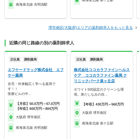
南海泉北線 泉ケ丘駅
南海泉北線 光明池駅
堺市南区(大阪府)エリアの薬剤師求人をもっと見る
近隣の同じ路線の別の薬剤師求人
正社員
調剤薬局
正社員
調剤薬局
エフケードラッグ株式会社 エフ
株式会社ココカラファインヘルス
ケー薬局
ケア ココカラファイン薬局 ク
リニックパーク泉ヶ丘店
在宅・外来幅広く学べる薬局で
す！！
ホワイト500認定のクリーンな環
医療ビルの中…
境。身だしなみの自…
【月収】50.0万円～67.0万円
【年収】430万円～560万円
【年収】600万円～804万円
大阪府 堺市南区
大阪府 堺市南区
南海泉北線 泉ケ丘駅
南海泉北線 光明池駅