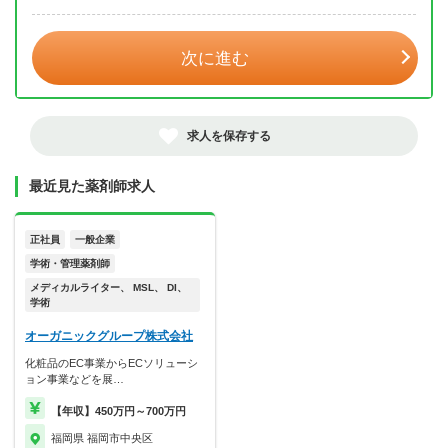
年 3月
次に進む
求人を保存する
最近見た薬剤師求人
正社員
一般企業
学術・管理薬剤師
メディカルライター、 MSL、 DI、
学術
オーガニックグループ株式会社
化粧品のEC事業からECソリューシ
ョン事業などを展…
【年収】450万円～700万円
福岡県 福岡市中央区