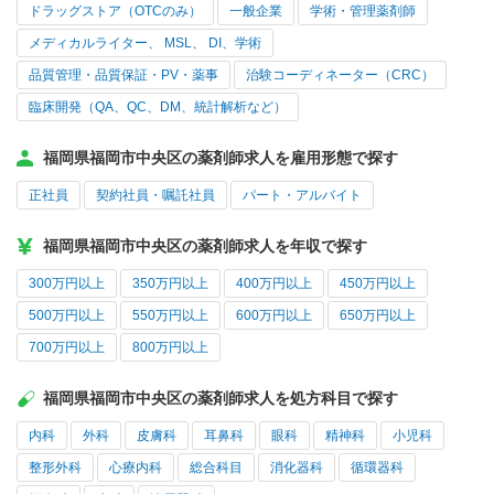
ドラッグストア（OTCのみ）
一般企業
学術・管理薬剤師
メディカルライター、 MSL、 DI、学術
品質管理・品質保証・PV・薬事
治験コーディネーター（CRC）
臨床開発（QA、QC、DM、統計解析など）
福岡県福岡市中央区の薬剤師求人を雇用形態で探す
正社員
契約社員・嘱託社員
パート・アルバイト
福岡県福岡市中央区の薬剤師求人を年収で探す
300万円以上
350万円以上
400万円以上
450万円以上
500万円以上
550万円以上
600万円以上
650万円以上
700万円以上
800万円以上
福岡県福岡市中央区の薬剤師求人を処方科目で探す
内科
外科
皮膚科
耳鼻科
眼科
精神科
小児科
整形外科
心療内科
総合科目
消化器科
循環器科