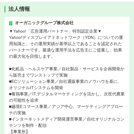
法人情報
オーガニックグループ株式会社
▼Yahoo!「広告運用パートナー」特別認定企業▼
Yahoo!ディスプレイアドネットワーク（YDN）についての運
用知識と、その運用実績が基準以上であることを認定された
パートナーです。最適な運用手法を広告主にご提案し、効果
の最大化を目指します。
■化粧品・ヘルスケア事業／自社製品・サービスを企画開発か
ら販売までワンストップで実施
■ECソリューション事業／自社通販事業のノウハウを基に、
オリジナルITシステムを開発
■養鶏事業／IT,デジタルマーケティングを活かし、次世代農業
の可能性を追求
■越境Eコマース事業／アジア中心。マーケティングアプロー
チの実施
■インターネットメディア開発運営事業／自社オリジナルコン
テンツを制作・配信
【事業所】