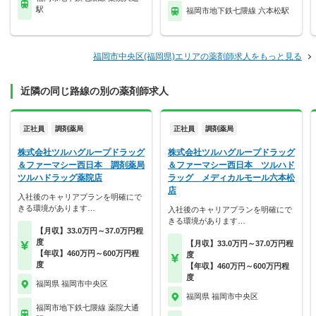
駅
福岡市地下鉄七隈線 六本松駅
福岡市中央区(福岡県)エリアの薬剤師求人をもっと見る
近隣の同じ路線の別の薬剤師求人
正社員
調剤薬局
正社員
調剤薬局
株式会社ツルハグループドラッグ
株式会社ツルハグループドラッグ
＆ファーマシー西日本 調剤薬局
＆ファーマシー西日本 ツルハド
ツルハドラッグ薬院店
ラッグ メディカルモール六本松
店
入社後のキャリアプランを明確にで
きる環境があります…
入社後のキャリアプランを明確にで
きる環境があります…
【月収】33.0万円～37.0万円程
度
【月収】33.0万円～37.0万円程
【年収】460万円～600万円程
度
度
【年収】460万円～600万円程
度
福岡県 福岡市中央区
福岡県 福岡市中央区
福岡市地下鉄七隈線 薬院大通