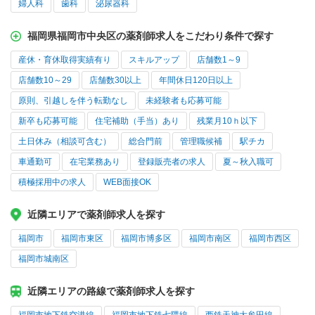
婦人科
歯科
泌尿器科
福岡県福岡市中央区の薬剤師求人をこだわり条件で探す
産休・育休取得実績有り
スキルアップ
店舗数1～9
店舗数10～29
店舗数30以上
年間休日120日以上
原則、引越しを伴う転勤なし
未経験者も応募可能
新卒も応募可能
住宅補助（手当）あり
残業月10ｈ以下
土日休み（相談可含む）
総合門前
管理職候補
駅チカ
車通勤可
在宅業務あり
登録販売者の求人
夏～秋入職可
積極採用中の求人
WEB面接OK
近隣エリアで薬剤師求人を探す
福岡市
福岡市東区
福岡市博多区
福岡市南区
福岡市西区
福岡市城南区
近隣エリアの路線で薬剤師求人を探す