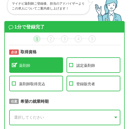
マイナビ薬剤師ご登録後、担当のアドバイザーより
この求人についてご案内差し上げます！
1分で登録完了
1
2
3
4
5
取得資格
必須
必須
薬剤師
認定薬剤師
薬剤師取得見込
登録販売者
取得予定年
希望の就業時期
必須
任意