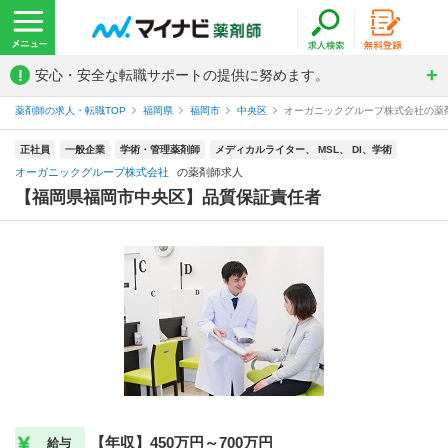
!
安心・安全な転職サポートの提供に努めます。
薬剤師の求人・転職TOP
福岡県
福岡市
中央区
オーガニックグループ株式会社の薬
正社員
一般企業
学術・管理薬剤師
メディカルライター、 MSL、 DI、学術
オーガニックグループ株式会社
の薬剤師求人
【福岡県福岡市中央区】品質保証責任者
【年収】450万円～700万円
給与