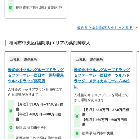
福岡市地下鉄七隈線 薬院駅 他
最近見た薬剤師求人をもっと見る
福岡市中央区(福岡県)エリアの薬剤師求人
正社員
調剤薬局
正社員
調剤薬局
株式会社ツルハグループドラッグ
株式会社ツルハグループドラッグ
＆ファーマシー西日本 調剤薬局
＆ファーマシー西日本 ツルハド
ツルハドラッグ薬院店
ラッグ メディカルモール六本松
店
入社後のキャリアプランを明確にで
きる環境があります…
入社後のキャリアプランを明確にで
きる環境があります…
【月収】33.0万円～37.0万円程
度
【月収】33.0万円～37.0万円程
【年収】460万円～600万円程
度
度
【年収】460万円～600万円程
度
福岡県 福岡市中央区
福岡県 福岡市中央区
福岡市地下鉄七隈線 薬院大通