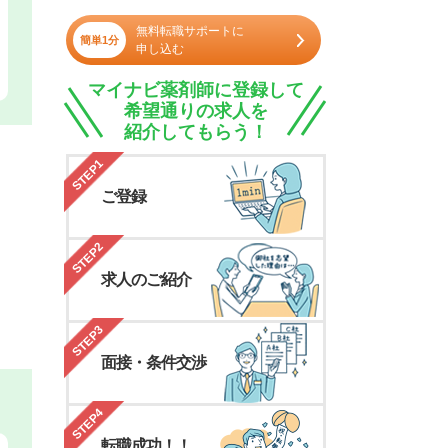
無料転職サポートに
簡単1分
申し込む
マイナビ薬剤師に登録して
希望通りの求人を
紹介してもらう！
STEP1
ご登録
STEP2
求人のご紹介
STEP3
面接・条件交渉
STEP4
転職成功！！