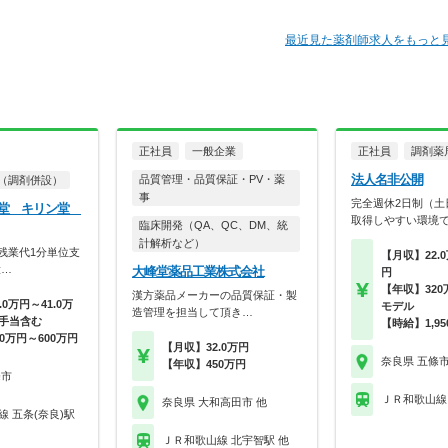
最近見た薬剤師求人をもっと
正社員
一般企業
正社員
調剤薬
法人名非公開
品質管理・品質保証・PV・薬
（調剤併設）
事
完全週休2日制（土
ン堂 キリン堂
取得しやすい環境
臨床開発（QA、QC、DM、統
計解析など）
！残業代1分単位支
【月収】22.0
大…
大峰堂薬品工業株式会社
円
【年収】320
漢方薬品メーカーの品質保証・製
0万円～41.0万
モデル
造管理を担当して頂き…
手当含む
【時給】1,9
0万円～600万円
【月収】32.0万円
奈良県 五條
【年収】450万円
條市
ＪＲ和歌山線
奈良県 大和高田市 他
 五条(奈良)駅
ＪＲ和歌山線 北宇智駅 他