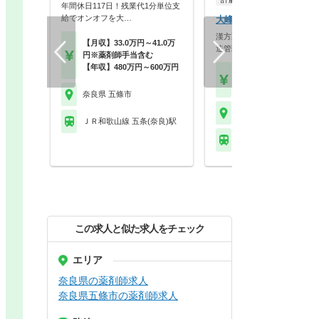
年間休日117日！残業代1分単位支
給でオンオフを大…
大峰堂薬品工業株式会社
漢方薬品メーカーの品質保証
【月収】33.0万円～41.0万
造管理を担当して頂き…
円※薬剤師手当含む
【年収】480万円～600万円
【月収】32.0万円
【年収】450万円
奈良県 五條市
奈良県 大和高田市 他
ＪＲ和歌山線 五条(奈良)駅
ＪＲ和歌山線 北宇智駅
この求人と似た求人をチェック
エリア
奈良県の薬剤師求人
奈良県五條市の薬剤師求人