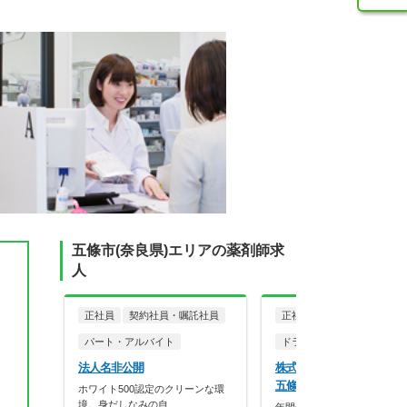
五條市(奈良県)エリアの薬剤師求
人
正社員
契約社員・嘱託社員
正社員
パート・アルバイト
ドラッグストア（調剤併設
法人名非公開
株式会社キリン堂 キリ
五條店
ホワイト500認定のクリーンな環
境。身だしなみの自…