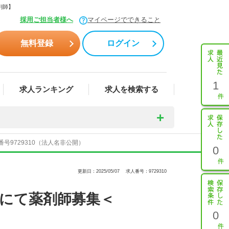
剤師】
採用ご担当者様へ
マイページでできること
無料登録
ログイン
1
求人ランキング
求人を検索する
号9729310（法人名非公開）
0
更新日：2025/05/07
求人番号：9729310
舗にて薬剤師募集＜
0