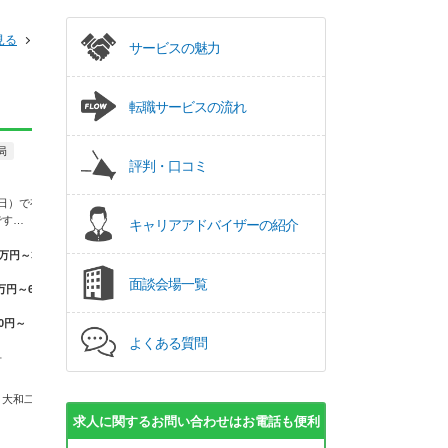
見る
サービスの魅力
転職サービスの流れ
局
正社員
一般企業
正社員
調剤薬局
評判・口コミ
株式会社ウィステ
品質管理・品質保証・PV・薬
事
局 五條市今井店
日）で有給も
です…
キャリアアドバイザーの紹介
最寄駅より徒歩圏内
金陽製薬株式会社 本社
の薬局での求人です
残業：月平均10時間程度☆ワーク
万円～35.0万
ライフバランスを保…
【年収】550
面談会場一覧
万円～670万円
定年収
【月収】25.0万円～30.0万
円程度
50円～
奈良県 五條市
【年収】350万円～450万円
よくある質問
程度 ※想定年収
市
ＪＲ和歌山線 五
奈良県 五條市
 大和二見駅
求人に関するお問い合わせはお電話も便利
ＪＲ和歌山線 北宇智駅