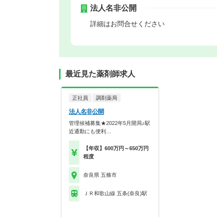
法人名非公開
詳細はお問合せください
最近見た薬剤師求人
正社員
調剤薬局
法人名非公開
管理候補募集★2022年5月開局♪駅
近通勤にも便利…
【年収】600万円～650万円
程度
奈良県 五條市
ＪＲ和歌山線 五条(奈良)駅