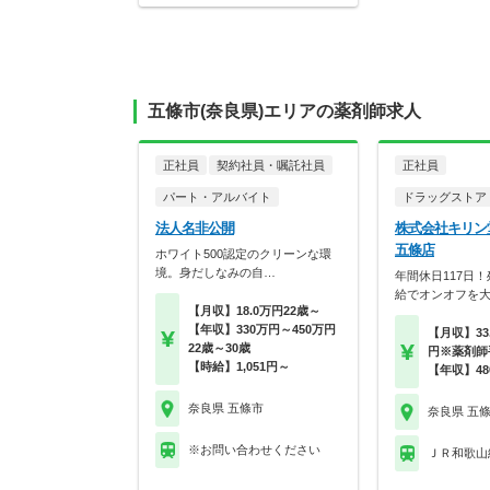
五條市(奈良県)エリアの薬剤師求人
正社員
契約社員・嘱託社員
正社員
パート・アルバイト
ドラッグストア
法人名非公開
株式会社キリ
五條店
ホワイト500認定のクリーンな環
境。身だしなみの自…
年間休日117日
給でオンオフを
【月収】18.0万円22歳～
【年収】330万円～450万円
【月収】33.
22歳～30歳
円※薬剤師
【時給】1,051円～
【年収】48
奈良県 五條市
奈良県 五
※お問い合わせください
ＪＲ和歌山線