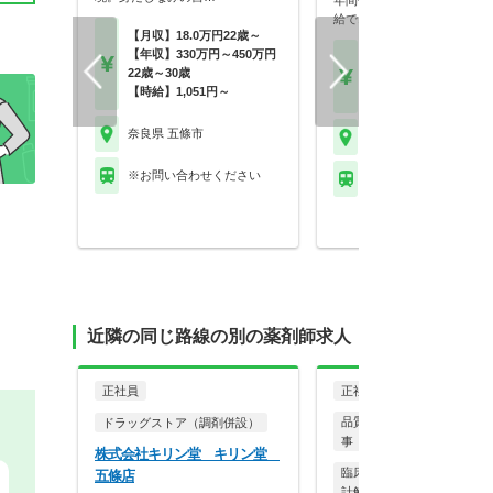
年間休日117日！残業代1分
給でオンオフを大…
【月収】18.0万円22歳～
【年収】330万円～450万円
【月収】33.0万円～41.
22歳～30歳
円※薬剤師手当含む
【時給】1,051円～
【年収】480万円～60
奈良県 五條市
奈良県 五條市
※お問い合わせください
ＪＲ和歌山線 五条(奈良
近隣の同じ路線の別の薬剤師求人
正社員
正社員
一般企業
品質管理・品質保証・PV・
ドラッグストア（調剤併設）
事
株式会社キリン堂 キリン堂
臨床開発（QA、QC、DM
五條店
計解析など）