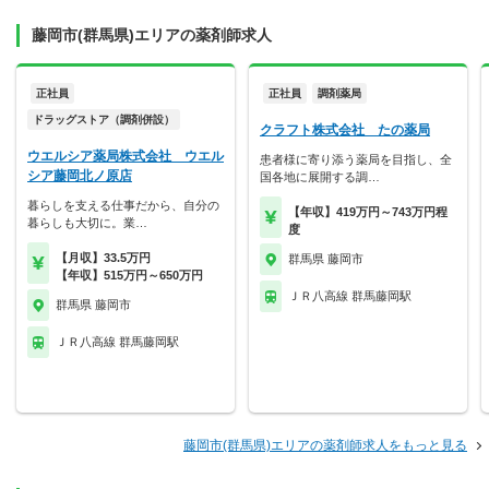
藤岡市(群馬県)エリアの薬剤師求人
正社員
正社員
調剤薬局
ドラッグストア（調剤併設）
クラフト株式会社 たの薬局
ウエルシア薬局株式会社 ウエル
患者様に寄り添う薬局を目指し、全
シア藤岡北ノ原店
国各地に展開する調…
暮らしを支える仕事だから、自分の
【年収】419万円～743万円程
暮らしも大切に。業…
度
【月収】33.5万円
群馬県 藤岡市
【年収】515万円～650万円
ＪＲ八高線 群馬藤岡駅
群馬県 藤岡市
ＪＲ八高線 群馬藤岡駅
藤岡市(群馬県)エリアの薬剤師求人をもっと見る