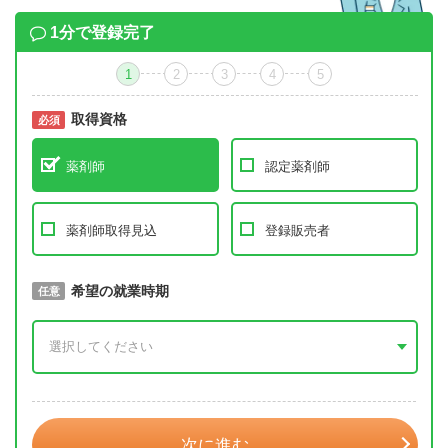
1分で登録完了
1
2
3
4
5
取得資格
必須
必須
薬剤師
認定薬剤師
薬剤師取得見込
登録販売者
取得予定年
希望の就業時期
必須
任意
年 3月
次に進む