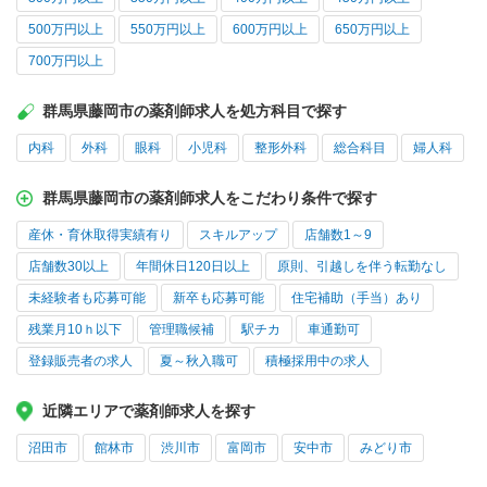
500万円以上
550万円以上
600万円以上
650万円以上
700万円以上
群馬県藤岡市の薬剤師求人を処方科目で探す
内科
外科
眼科
小児科
整形外科
総合科目
婦人科
群馬県藤岡市の薬剤師求人をこだわり条件で探す
産休・育休取得実績有り
スキルアップ
店舗数1～9
店舗数30以上
年間休日120日以上
原則、引越しを伴う転勤なし
未経験者も応募可能
新卒も応募可能
住宅補助（手当）あり
残業月10ｈ以下
管理職候補
駅チカ
車通勤可
登録販売者の求人
夏～秋入職可
積極採用中の求人
近隣エリアで薬剤師求人を探す
沼田市
館林市
渋川市
富岡市
安中市
みどり市