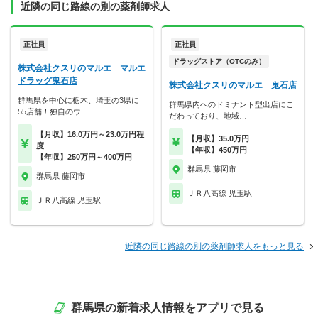
近隣の同じ路線の別の薬剤師求人
正社員
正社員
ドラッグストア（OTCのみ）
株式会社クスリのマルエ マルエ
ドラッグ鬼石店
株式会社クスリのマルエ 鬼石店
群馬県を中心に栃木、埼玉の3県に
群馬県内へのドミナント型出店にこ
55店舗！独自のウ…
だわっており、地域…
【月収】16.0万円～23.0万円程
【月収】35.0万円
度
【年収】450万円
【年収】250万円～400万円
群馬県 藤岡市
群馬県 藤岡市
ＪＲ八高線 児玉駅
ＪＲ八高線 児玉駅
近隣の同じ路線の別の薬剤師求人をもっと見る
群馬県の新着求人情報をアプリで見る