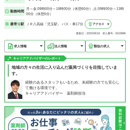
月～金:09時00分～18時00分（休憩60分）,土:09時00分～13時
勤務時間
00分（休憩0分）
最寄り駅
ＪＲ八高線「児玉駅」 バス・車17分
アクセス
更新日：2025/06/16 求人番号：9103886
求人情報
法人情報
類似の求人
キャリアアドバイザーのレポート
地域の方々の生活に入り込んだ薬局づくりを目指していま
す。
経験のあるスタッフもいるため、未経験の方でも安心し
て働ける環境です。
キャリアアドバイザー 薬剤師担当