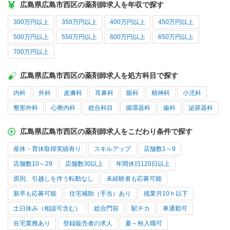
広島県広島市西区の薬剤師求人を年収で探す
300万円以上
350万円以上
400万円以上
450万円以上
500万円以上
550万円以上
600万円以上
650万円以上
700万円以上
広島県広島市西区の薬剤師求人を処方科目で探す
内科
外科
皮膚科
耳鼻科
眼科
精神科
小児科
整形外科
心療内科
総合科目
循環器科
歯科
泌尿器科
広島県広島市西区の薬剤師求人をこだわり条件で探す
産休・育休取得実績有り
スキルアップ
店舗数1～9
店舗数10～29
店舗数30以上
年間休日120日以上
原則、引越しを伴う転勤なし
未経験者も応募可能
新卒も応募可能
住宅補助（手当）あり
残業月10ｈ以下
土日休み（相談可含む）
総合門前
駅チカ
車通勤可
在宅業務あり
登録販売者の求人
夏～秋入職可