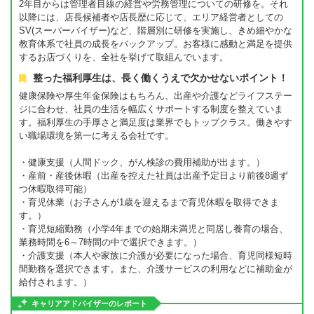
2年目からは管理者目線の経営や労務管理についての研修を。それ
以降には、店長候補者や店長歴に応じて、エリア経営者としての
SV(スーパーバイザー)など、階層別に研修を実施し、きめ細やかな
教育体系で社員の成長をバックアップ。お客様に感動と満足を提供
するお店づくりを、全社を挙げて取組んでいます。
整った福利厚生は、長く働くうえで欠かせないポイント！
健康保険や厚生年金保険はもちろん、出産や介護などライフステー
ジに合わせ、社員の生活を幅広くサポートする制度を整えていま
す。福利厚生の手厚さと満足度は業界でもトップクラス。働きやす
い職場環境を第一に考える会社です。
・健康支援（人間ドック、がん検診の費用補助が出ます。）
・産前・産後休暇（出産を控えた社員は出産予定日より前後8週ず
つ休暇取得可能）
・育児休業（お子さんが1歳を迎えるまで育児休暇を取得できま
す。）
・育児短縮勤務（小学4年までの始期未満児と同居し養育の場合、
業務時間を6～7時間の中で選択できます。）
・介護支援（本人や家族に介護が必要になった場合、育児同様短時
間勤務を選択できます。また、介護サービスの利用などに補助金が
給付されます。）
キャリアアドバイザーのレポート