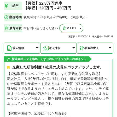
【月収】22.3万円程度
給与
【年収】320万円～450万円
勤務時間
就業時間1:08時00分～22時00分（休憩60分）
最寄り駅
※お問い合わせください
アクセス
更新日：2026/05/22 求人番号：9057283
求人情報
法人情報
類似の求人
株式会社レデイ薬局 くすりのレデイフジ井…のポイント
充実した研修制度！社員の成長をバックアップします。
【資格取得やレベルアップに応じ、より実践的な知識を取得】
新入社員～入社2年目の社員に対しては、最短で登録販売者試験へ
の合格取得をサポートするとともに、2年間で取扱医薬品全般の知
識が習得できるようカリキュラムを組んでいます。また、レデイ薬
局オリジナル研修の強みとして、単なる知識研修にならないようロ
ールプレイングを導入し、得た知識を自分の言葉で話す研修システ
ムにしていることも特長です。
【階層別研修で、経験に応じた教育を】