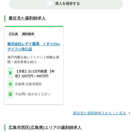
求人を保存する
最近見た薬剤師求人
正社員
調剤薬局
株式会社レデイ薬局 くすりのレ
デイフジ井口店
瀬戸内圏を核にドミナント戦略を展
開！成長発展を続け…
【月収】22.3万円程度 【年
収】320万円～450万円
広島県 広島市西区
※お問い合わせください
最近見た薬剤師求人をもっと見る
広島市西区(広島県)エリアの薬剤師求人