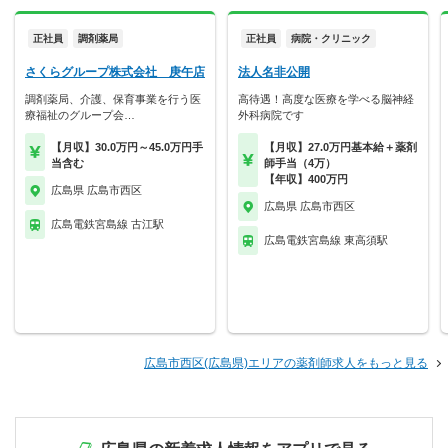
正社員
調剤薬局
正社員
病院・クリニック
さくらグループ株式会社 庚午店
法人名非公開
調剤薬局、介護、保育事業を行う医
高待遇！高度な医療を学べる脳神経
療福祉のグループ会…
外科病院です
【月収】30.0万円～45.0万円手
【月収】27.0万円基本給＋薬剤
当含む
師手当（4万）
【年収】400万円
広島県 広島市西区
広島県 広島市西区
広島電鉄宮島線 古江駅
広島電鉄宮島線 東高須駅
広島市西区(広島県)エリアの薬剤師求人をもっと見る