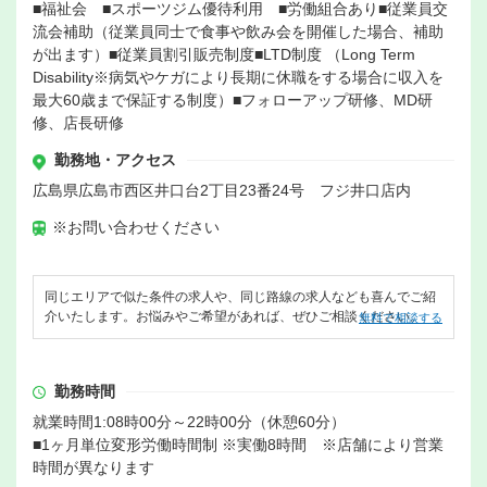
■福祉会 ■スポーツジム優待利用 ■労働組合あり■従業員交
流会補助（従業員同士で食事や飲み会を開催した場合、補助
が出ます）■従業員割引販売制度■LTD制度 （Long Term
Disability※病気やケガにより長期に休職をする場合に収入を
最大60歳まで保証する制度）■フォローアップ研修、MD研
修、店長研修
勤務地・アクセス
広島県広島市西区井口台2丁目23番24号 フジ井口店内
※お問い合わせください
同じエリアで似た条件の求人や、同じ路線の求人なども喜んでご紹
介いたします。お悩みやご希望があれば、ぜひご相談ください。
無料で相談する
勤務時間
就業時間1:08時00分～22時00分（休憩60分）
■1ヶ月単位変形労働時間制 ※実働8時間 ※店舗により営業
時間が異なります