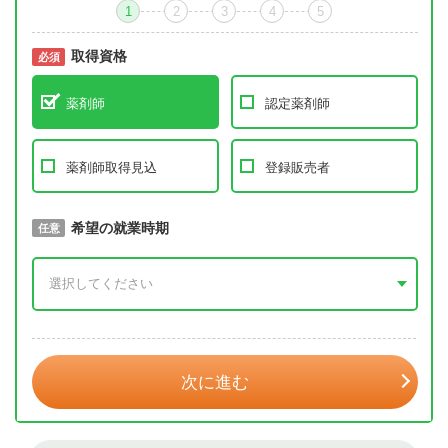
1
2
3
4
5
取得資格
必須
必須
薬剤師
認定薬剤師
薬剤師取得見込
登録販売者
取得予定年
希望の就業時期
必須
任意
年 3月
次に進む