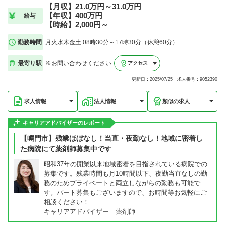
【月収】21.0万円～31.0万円
【年収】400万円
給与
【時給】2,000円～
勤務時間
月火水木金土:08時30分～17時30分（休憩60分）
最寄り駅
※お問い合わせください
アクセス
更新日：2025/07/25 求人番号：9052390
求人情報
法人情報
類似の求人
キャリアアドバイザーのレポート
【鳴門市】残業ほぼなし！当直・夜勤なし！地域に密着し
た病院にて薬剤師募集中です
昭和37年の開業以来地域密着を目指されている病院での
募集です。残業時間も月10時間以下、夜勤当直なしの勤
務のためプライベートと両立しながらの勤務も可能で
す。パート募集もございますので、お時間等お気軽にご
相談ください！
キャリアアドバイザー 薬剤師