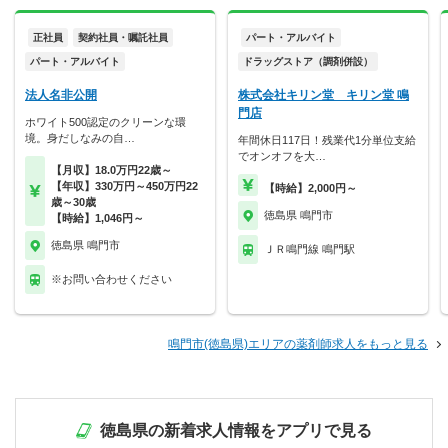
正社員
契約社員・嘱託社員
パート・アルバイト
パート・アルバイト
ドラッグストア（調剤併設）
法人名非公開
株式会社キリン堂 キリン堂 鳴
門店
ホワイト500認定のクリーンな環
境。身だしなみの自…
年間休日117日！残業代1分単位支給
でオンオフを大…
【月収】18.0万円22歳～
【年収】330万円～450万円22
【時給】2,000円～
歳～30歳
徳島県 鳴門市
【時給】1,046円～
徳島県 鳴門市
ＪＲ鳴門線 鳴門駅
※お問い合わせください
鳴門市(徳島県)エリアの薬剤師求人をもっと見る
徳島県の新着求人情報をアプリで見る