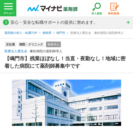
!
安心・安全な転職サポートの提供に努めます。
薬剤師の求人・転職TOP
徳島県
鳴門市
医療法人愛生会 兼松病院の薬剤師求人
正社員
病院・クリニック
募集停止
医療法人愛生会
兼松病院の薬剤師求人
【鳴門市】残業ほぼなし！当直・夜勤なし！地域に密
着した病院にて薬剤師募集中です