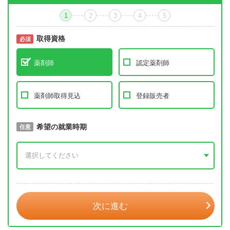
1
2
3
4
5
取得資格
必須
必須
薬剤師
認定薬剤師
薬剤師取得見込
登録販売者
取得予定年
希望の就業時期
必須
任意
年 3月
次に進む