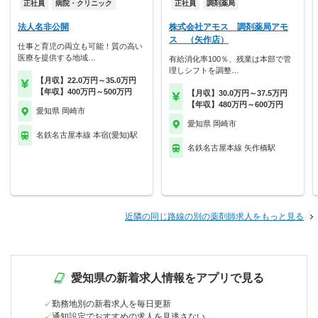
正社員
病院・クリニック
正社員
調剤薬局
法人名非公開
株式会社アモス 調剤薬局アモ
ス （矢作店）
仕事と育児の両立も可能！質の高い
医療を提供する地域…
有給消化率100％、残業は本部で管
理しシフトを調整…
【月収】22.0万円～35.0万円
【年収】400万円～500万円
【月収】30.0万円～37.5万円
【年収】480万円～600万円
愛知県 岡崎市
愛知県 岡崎市
名鉄名古屋本線 本宿(愛知)駅
名鉄名古屋本線 矢作橋駅
近隣の同じ路線の別の薬剤師求人をもっと見る
愛知県の新着求人情報をアプリで見る
勤務地別の新着求人を毎日更新
通知設定でおすすめの求人を見逃さない