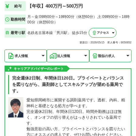
【年収】400万円～500万円
給与
月～金:09時00分～19時00分（休憩60分）,土:09時00分～18時
勤務時間
00分（休憩60分）
最寄り駅
名鉄名古屋本線「男川駅」 徒歩15分
アクセス
更新日：2026/05/15 求人番号：9050652
求人情報
法人情報
類似の求人
キャリアアドバイザーのレポート
完全週休2日制、年間休日120日。プライベートとバランス
を図りながら、薬剤師としてスキルアップが望める薬局で
す。
愛知県岡崎市に展開する調剤薬局です。透析、内科、精
神科と基礎となる処方が学べます。
完全週休2日制、年間休日120日。時間外勤務はほぼ無
く、オンオフの切り替えがはっきりされている薬局で
す。
勉強意欲の高い方、プライベートとバランスを図りたい
方にオススメの求人です。ぜひお問い合わせください。