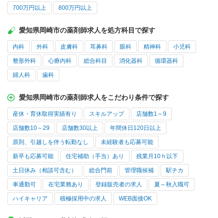
700万円以上
800万円以上
愛知県岡崎市の薬剤師求人を処方科目で探す
内科
外科
皮膚科
耳鼻科
眼科
精神科
小児科
整形外科
心療内科
総合科目
消化器科
循環器科
婦人科
歯科
愛知県岡崎市の薬剤師求人をこだわり条件で探す
産休・育休取得実績有り
スキルアップ
店舗数1～9
店舗数10～29
店舗数30以上
年間休日120日以上
原則、引越しを伴う転勤なし
未経験者も応募可能
新卒も応募可能
住宅補助（手当）あり
残業月10ｈ以下
土日休み（相談可含む）
総合門前
管理職候補
駅チカ
車通勤可
在宅業務あり
登録販売者の求人
夏～秋入職可
ハイキャリア
積極採用中の求人
WEB面接OK