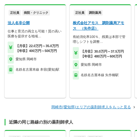
正社員
病院・クリニック
正社員
調剤薬局
法人名非公開
株式会社アモス 調剤薬局アモ
ス （矢作店）
仕事と育児の両立も可能！質の高い
医療を提供する地域…
有給消化率100％、残業は本部で管
理しシフトを調整…
【月収】22.0万円～35.0万円
【年収】400万円～500万円
【月収】30.0万円～37.5万円
【年収】480万円～600万円
愛知県 岡崎市
愛知県 岡崎市
名鉄名古屋本線 本宿(愛知)駅
名鉄名古屋本線 矢作橋駅
岡崎市(愛知県)エリアの薬剤師求人をもっと見る
近隣の同じ路線の別の薬剤師求人