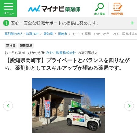
!
安心・安全な転職サポートの提供に努めます。
薬剤師の求人・転職TOP
愛知県
岡崎市
お～ろら薬局 ひかりが丘 みやこ医療株式
正社員
調剤薬局
お～ろら薬局 ひかりが丘
みやこ医療株式会社
の薬剤師求人
【愛知県岡崎市】プライベートとバランスを図りなが
ら、薬剤師としてスキルアップが望める薬局です。