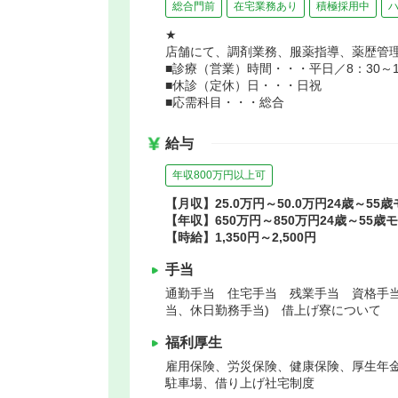
総合門前
在宅業務あり
積極採用中
★
店舗にて、調剤業務、服薬指導、薬歴管
■診療（営業）時間・・・平日／8：30～19
■休診（定休）日・・・日祝
■応需科目・・・総合
給与
年収800万円以上可
【月収】25.0万円～50.0万円24歳～55
【年収】650万円～850万円24歳～55歳
【時給】1,350円～2,500円
手当
通勤手当 住宅手当 残業手当 資格手
当、休日勤務手当) 借上げ寮について
福利厚生
雇用保険、労災保険、健康保険、厚生年
駐車場、借り上げ社宅制度