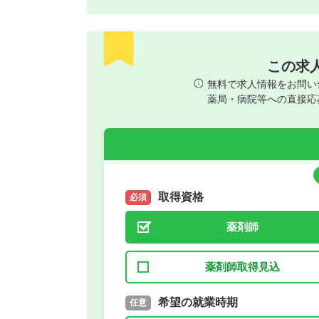
この求
無料で求人情報をお問い
薬局・病院等への直接応
取得資格
必須
薬剤師
薬剤師取得見込
取得予定年
希望の就業時期
必須
任意