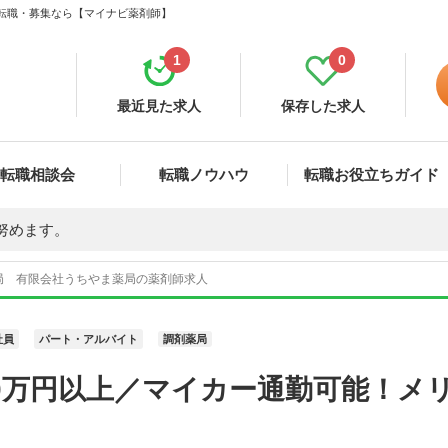
・転職・募集なら【マイナビ薬剤師】
1
0
最近見た求人
保存した求人
転職相談会
転職ノウハウ
転職お役立ちガイド
努めます。
局 有限会社うちやま薬局の薬剤師求人
社員
パート・アルバイト
調剤薬局
50万円以上／マイカー通勤可能！メ