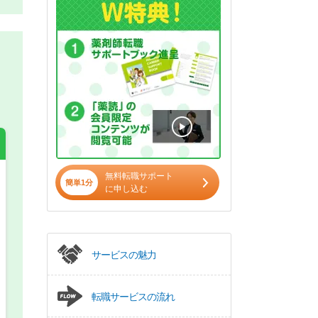
無料転職サポート
簡単1分
に申し込む
希望の働き方
必須
正社員
サービスの魅力
パート(週4日～5日)
転職サービスの流れ