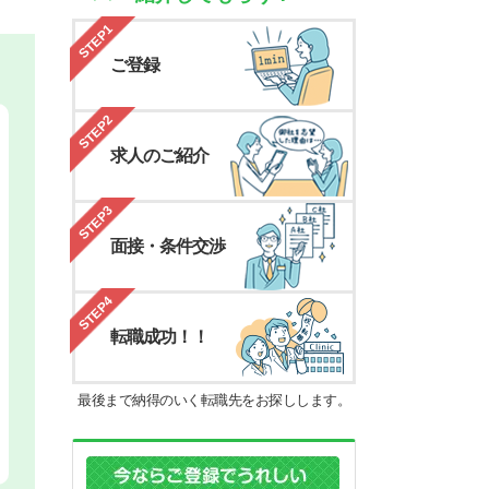
STEP1
ご登録
STEP2
求人のご紹介
STEP3
面接・条件交渉
STEP4
転職成功！！
最後まで納得のいく転職先をお探しします。