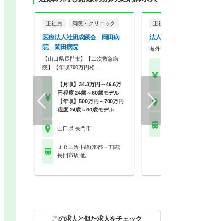
正社員
病院・クリニック
正社員
調剤薬局
医療法人社団成蹊会 岡田病
法人名非公開
院 岡田病院
海外研修制度を導入しており
【山口県長門市】【二次救急病
【月収】40.0万円以上
院】【年収700万円相…
【年収】480万円以上 
ル
【月収】34.3万円～46.6万
円程度 24歳～60歳モデル
【年収】500万円～700万円
山口県 長門市
程度 24歳～60歳モデル
ＪＲ山陰本線(京都－下
山口県 長門市
長門三隅駅
ＪＲ山陰本線(京都－下関)
長門市駅 他
この求人と似た求人をチェック