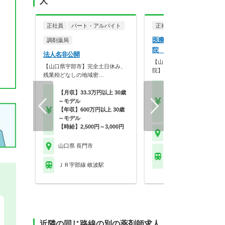
人
正社員
パート・アルバイト
正社員
病院・クリニッ
医療法人社団成蹊会 岡田
調剤薬局
院 岡田病院
法人名非公開
【山口県長門市】【二次救急
【山口県宇部市】完全土日休み、
院】【年収700万円相…
残業殆どなしの地域密…
【月収】34.3万円～46.
【月収】33.3万円以上 30歳
円程度 24歳～60歳モ
～モデル
【年収】500万円～70
【年収】600万円以上 30歳
程度 24歳～60歳モデル
～モデル
【時給】2,500円～3,000円
山口県 長門市
山口県 長門市
ＪＲ山陰本線(京都－下
長門市駅 他
ＪＲ宇部線 岐波駅
近隣の同じ路線の別の薬剤師求人