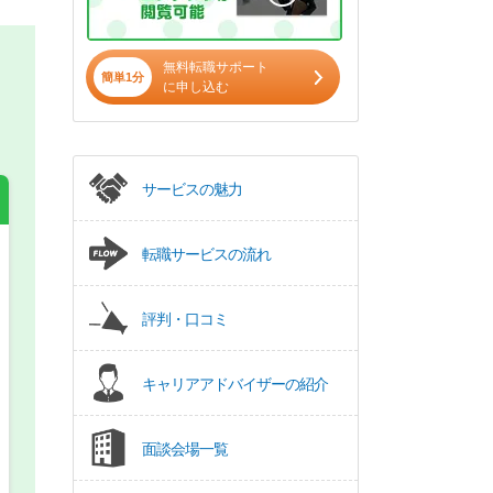
無料転職サポート
簡単1分
に申し込む
サービスの魅力
転職サービスの流れ
希望の働き方
必須
評判・口コミ
正社員
キャリアアドバイザーの紹介
パート(週4日～5日)
面談会場一覧