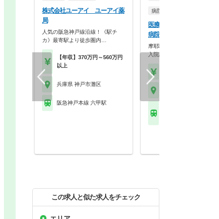
株式会社ユーアイ ユーアイ薬
病院・クリニック
局
医療法人寛仁会吉田アーデ
人気の阪急神戸線沿線！《駅チ
病院
カ》最寄駅より徒歩圏内…
摩耶駅すぐの好立地！外来調
入院調剤・服薬指導に…
【年収】370万円～560万円
以上
【時給】1,414円～2,0
兵庫県 神戸市灘区
兵庫県 神戸市灘区
阪急神戸本線 六甲駅
ＪＲ東海道本線(米原－
摩耶駅 他
この求人と似た求人をチェック
エリア