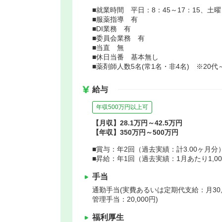
■就業時間 平日：8：45～17：15、土曜日
■服薬指導 有
■DI業務 有
■委員会業務 有
■当直 無
■休日当番 基本無し
■薬剤師人数5名(常1名・非4名) ※20代
給与
年収500万円以上可
【月収】28.1万円～42.5万円
【年収】350万円～500万円
■賞与：年2回（過去実績：計3.00ヶ月分
■昇給：年1回（過去実績：1月あたり1,000
手当
通勤手当(実費あるいは定期代支給：月30,00
管理手当：20,000円)
福利厚生