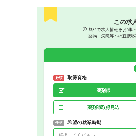
この求
無料で求人情報をお問い
薬局・病院等への直接応
取得資格
必須
薬剤師
薬剤師取得見込
取得予定年
希望の就業時期
必須
任意
年 3月