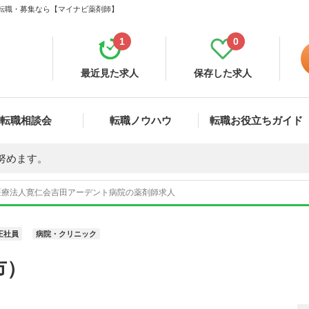
・転職・募集なら【マイナビ薬剤師】
1
0
最近見た求人
保存した求人
転職相談会
転職ノウハウ
転職お役立ちガイド
努めます。
医療法人寛仁会吉田アーデント病院の薬剤師求人
正社員
病院・クリニック
市）