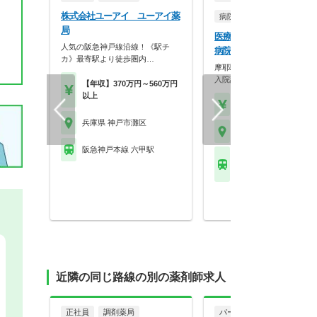
株式会社ユーアイ ユーアイ薬
病院・クリニック
局
医療法人寛仁会吉田アーデ
人気の阪急神戸線沿線！《駅チ
病院
カ》最寄駅より徒歩圏内…
摩耶駅すぐの好立地！外来調
入院調剤・服薬指導に…
【年収】370万円～560万円
以上
【時給】1,414円～2,0
兵庫県 神戸市灘区
兵庫県 神戸市灘区
阪急神戸本線 六甲駅
ＪＲ東海道本線(米原－
摩耶駅 他
近隣の同じ路線の別の薬剤師求人
正社員
調剤薬局
パート・アルバイト