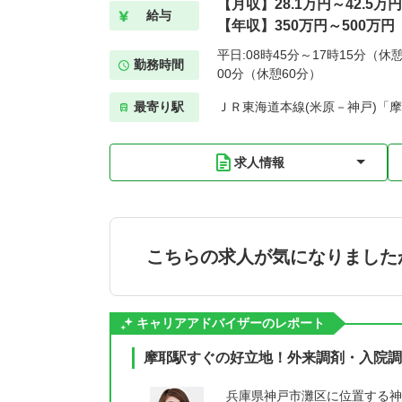
【月収】28.1万円～42.5万円
給与
【年収】350万円～500万円
平日:08時45分～17時15分（休憩
勤務時間
00分（休憩60分）
最寄り駅
ＪＲ東海道本線(米原－神戸)「摩
求人情報
こちらの求人が気になりました
キャリアアドバイザーのレポート
摩耶駅すぐの好立地！外来調剤・入院調
兵庫県神戸市灘区に位置する神