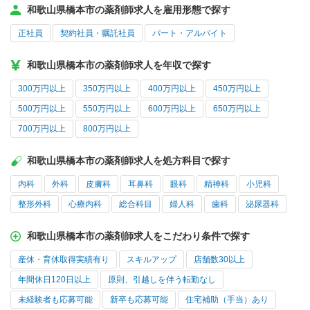
和歌山県橋本市の薬剤師求人を雇用形態で探す
正社員
契約社員・嘱託社員
パート・アルバイト
和歌山県橋本市の薬剤師求人を年収で探す
300万円以上
350万円以上
400万円以上
450万円以上
500万円以上
550万円以上
600万円以上
650万円以上
700万円以上
800万円以上
和歌山県橋本市の薬剤師求人を処方科目で探す
内科
外科
皮膚科
耳鼻科
眼科
精神科
小児科
整形外科
心療内科
総合科目
婦人科
歯科
泌尿器科
和歌山県橋本市の薬剤師求人をこだわり条件で探す
産休・育休取得実績有り
スキルアップ
店舗数30以上
年間休日120日以上
原則、引越しを伴う転勤なし
未経験者も応募可能
新卒も応募可能
住宅補助（手当）あり