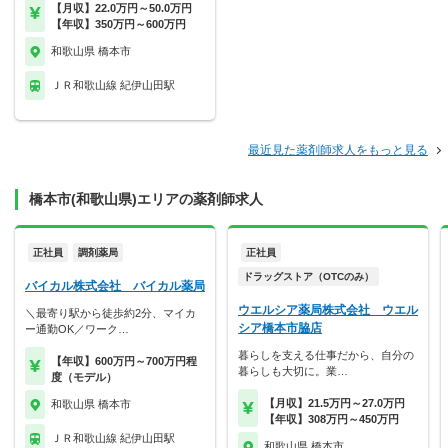
【月収】22.0万円～50.0万円
【年収】350万円～600万円
和歌山県 橋本市
ＪＲ和歌山線 紀伊山田駅
最近見た薬剤師求人をもっと見る
橋本市(和歌山県)エリアの薬剤師求人
正社員
調剤薬局
正社員
ドラッグストア（OTCのみ）
バイカル株式会社 バイカル薬局
ウエルシア薬局株式会社 ウエル
＼最寄り駅から徒歩約2分、マイカ
シア橋本市脇店
ー通勤OK／ワーク…
暮らしを支える仕事だから、自分の
【年収】600万円～700万円程
暮らしも大切に。業…
度（モデル）
【月収】21.5万円～27.0万円
和歌山県 橋本市
【年収】308万円～450万円
ＪＲ和歌山線 紀伊山田駅
和歌山県 橋本市