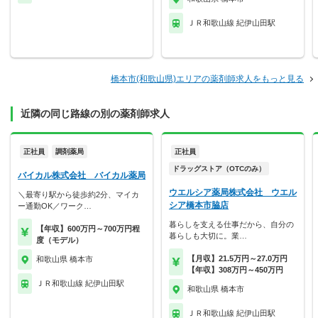
ＪＲ和歌山線 紀伊山田駅
橋本市(和歌山県)エリアの薬剤師求人をもっと見る
近隣の同じ路線の別の薬剤師求人
正社員
調剤薬局
正社員
ドラッグストア（OTCのみ）
バイカル株式会社 バイカル薬局
ウエルシア薬局株式会社 ウエル
＼最寄り駅から徒歩約2分、マイカ
シア橋本市脇店
ー通勤OK／ワーク…
暮らしを支える仕事だから、自分の
【年収】600万円～700万円程
暮らしも大切に。業…
度（モデル）
【月収】21.5万円～27.0万円
和歌山県 橋本市
【年収】308万円～450万円
ＪＲ和歌山線 紀伊山田駅
和歌山県 橋本市
ＪＲ和歌山線 紀伊山田駅