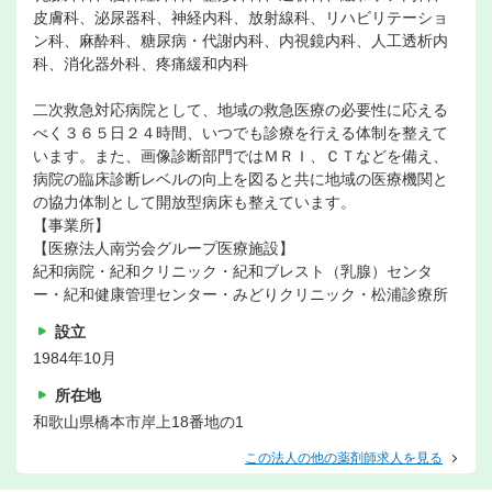
皮膚科、泌尿器科、神経内科、放射線科、リハビリテーショ
ン科、麻酔科、糖尿病・代謝内科、内視鏡内科、人工透析内
科、消化器外科、疼痛緩和内科
二次救急対応病院として、地域の救急医療の必要性に応える
べく３６５日２４時間、いつでも診療を行える体制を整えて
います。また、画像診断部門ではＭＲＩ、ＣＴなどを備え、
病院の臨床診断レベルの向上を図ると共に地域の医療機関と
の協力体制として開放型病床も整えています。
【事業所】
【医療法人南労会グループ医療施設】
紀和病院・紀和クリニック・紀和ブレスト（乳腺）センタ
ー・紀和健康管理センター・みどりクリニック・松浦診療所
設立
1984年10月
所在地
和歌山県橋本市岸上18番地の1
この法人の他の薬剤師求人を見る