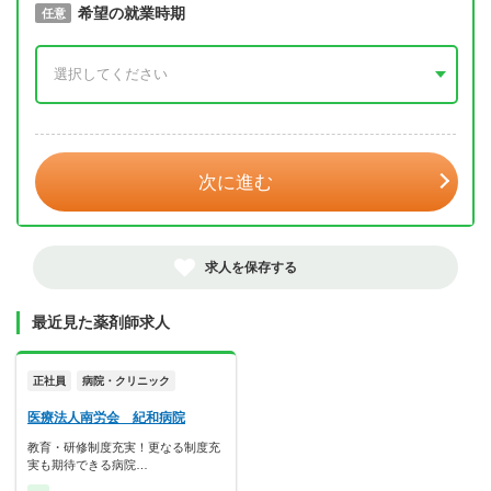
取得予定年
希望の就業時期
必須
任意
年 3月
次に進む
求人を保存する
最近見た薬剤師求人
正社員
病院・クリニック
医療法人南労会 紀和病院
教育・研修制度充実！更なる制度充
実も期待できる病院…