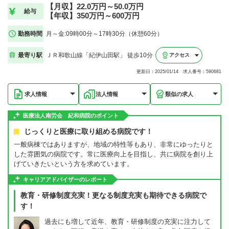
【月収】22.0万円～50.0万円
給与
【年収】350万円～600万円
勤務時間
月～金:09時00分～17時30分（休憩60分）
最寄り駅
ＪＲ和歌山線「紀伊山田駅」 徒歩10分
アクセス
更新日：2025/01/14 求人番号：590681
求人情報
法人情報
類似の求人
医療法人南労会 紀和病院のポイント
じっくりと医療に取り組める病院です！
一般病棟ではありますが、地域の特性等もあり、非常にゆったりと
した雰囲気の病院です。常に医療向上を目指し、共に病院を創り上
げていきたいという方を求めています。
キャリアアドバイザーのレポート
教育・研修制度充実！更なる制度充実も期待できる病院で
す！
過去にも増して近年、教育・研修制度の充実に注力して