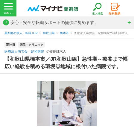
!
安心・安全な転職サポートの提供に努めます。
薬剤師の求人・転職TOP
和歌山県
橋本市
医療法人南労会 紀和病院の薬剤師求人
正社員
病院・クリニック
医療法人南労会 紀和病院
の薬剤師求人
【和歌山県橋本市／JR和歌山線】急性期～療養まで幅
広い経験を積める環境◎地域に根付いた病院です。