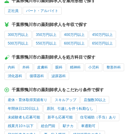
千葉県鴨川市の薬剤師求人を雇用形態で探す
正社員
パート・アルバイト
千葉県鴨川市の薬剤師求人を年収で探す
300万円以上
350万円以上
400万円以上
450万円以上
500万円以上
550万円以上
600万円以上
650万円以上
千葉県鴨川市の薬剤師求人を処方科目で探す
内科
外科
皮膚科
眼科
精神科
小児科
整形外科
消化器科
循環器科
泌尿器科
千葉県鴨川市の薬剤師求人をこだわり条件で探す
産休・育休取得実績有り
スキルアップ
店舗数30以上
年間休日120日以上
原則、引越しを伴う転勤なし
未経験者も応募可能
新卒も応募可能
住宅補助（手当）あり
残業月10ｈ以下
総合門前
駅チカ
車通勤可