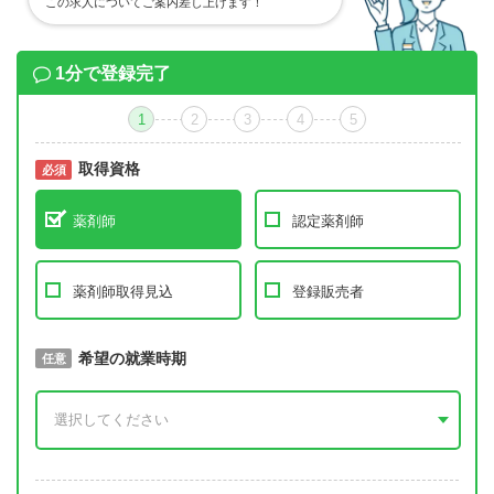
この求人についてご案内差し上げます！
1分で登録完了
1
2
3
4
5
取得資格
必須
必須
薬剤師
認定薬剤師
薬剤師取得見込
登録販売者
取得予定年
希望の就業時期
必須
任意
年 3月