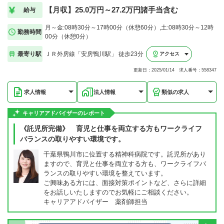
【月収】25.0万円～27.2万円諸手当含む
給与
月～金:08時30分～17時00分（休憩60分）,土:08時30分～12時
勤務時間
00分（休憩0分）
最寄り駅
ＪＲ外房線「安房鴨川駅」 徒歩23分
アクセス
更新日：2025/01/14 求人番号：558347
求人情報
法人情報
類似の求人
キャリアアドバイザーのレポート
《託児所完備》 育児と仕事を両立する方もワークライフ
バランスの取りやすい環境です。
千葉県鴨川市に位置する精神科病院です。託児所があり
ますので、育児と仕事を両立する方も、ワークライフバ
ランスの取りやすい環境を整えています。
ご興味ある方には、面接対策ポイントなど、さらに詳細
をお話しいたしますのでお気軽にご相談ください。
キャリアアドバイザー 薬剤師担当