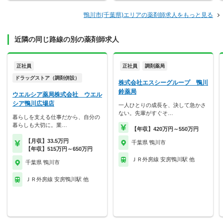
鴨川市(千葉県)エリアの薬剤師求人をもっと見る
近隣の同じ路線の別の薬剤師求人
正社員
正社員
調剤薬局
ドラッグストア（調剤併設）
株式会社エスシーグループ 鴨川
鈴薬局
ウエルシア薬局株式会社 ウエル
シア鴨川広場店
一人ひとりの成長を、決して急かさ
ない。先輩がすぐそ…
暮らしを支える仕事だから、自分の
暮らしも大切に。業…
【年収】420万円～550万円
【月収】33.5万円
千葉県 鴨川市
【年収】515万円～650万円
ＪＲ外房線 安房鴨川駅 他
千葉県 鴨川市
ＪＲ外房線 安房鴨川駅 他