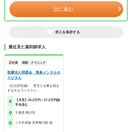
次に進む
求人を保存する
最近見た薬剤師求人
正社員
病院・クリニック
医療法人明星会 東条メンタルホ
スピタル
《託児所完備》 育児と仕事を両立
する方もワークライ…
【月収】25.0万円～27.2万円諸
手当含む
千葉県 鴨川市
ＪＲ外房線 安房鴨川駅 他