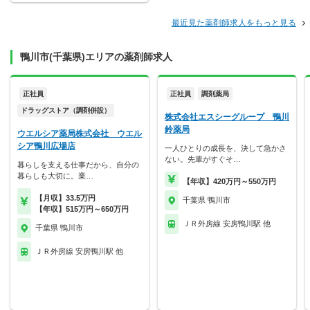
最近見た薬剤師求人をもっと見る
鴨川市(千葉県)エリアの薬剤師求人
正社員
正社員
調剤薬局
ドラッグストア（調剤併設）
株式会社エスシーグループ 鴨川
鈴薬局
ウエルシア薬局株式会社 ウエル
シア鴨川広場店
一人ひとりの成長を、決して急かさ
ない。先輩がすぐそ…
暮らしを支える仕事だから、自分の
暮らしも大切に。業…
【年収】420万円～550万円
【月収】33.5万円
千葉県 鴨川市
【年収】515万円～650万円
ＪＲ外房線 安房鴨川駅 他
千葉県 鴨川市
ＪＲ外房線 安房鴨川駅 他