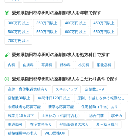
愛知県額田郡幸田町の薬剤師求人を年収で探す
300万円以上
350万円以上
400万円以上
450万円以上
500万円以上
550万円以上
600万円以上
650万円以上
700万円以上
愛知県額田郡幸田町の薬剤師求人を処方科目で探す
内科
皮膚科
耳鼻科
精神科
小児科
消化器科
愛知県額田郡幸田町の薬剤師求人をこだわり条件で探す
産休・育休取得実績有り
スキルアップ
店舗数1～9
店舗数30以上
年間休日120日以上
原則、引越しを伴う転勤なし
未経験者も応募可能
新卒も応募可能
住宅補助（手当）あり
残業月10ｈ以下
土日休み（相談可含む）
総合門前
駅チカ
車通勤可
在宅業務あり
登録販売者の求人
夏～秋入職可
積極採用中の求人
WEB面接OK