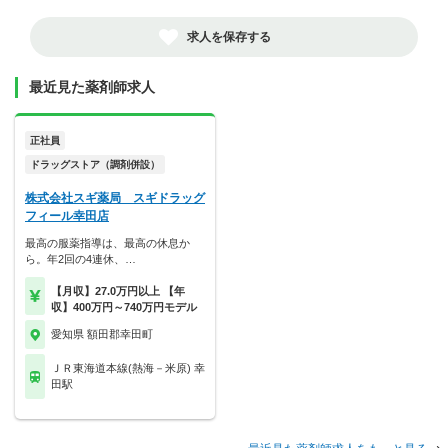
求人を保存する
最近見た薬剤師求人
正社員
ドラッグストア（調剤併設）
株式会社スギ薬局 スギドラッグ
フィール幸田店
最高の服薬指導は、最高の休息か
ら。年2回の4連休、…
【月収】27.0万円以上 【年
収】400万円～740万円モデル
愛知県 額田郡幸田町
ＪＲ東海道本線(熱海－米原) 幸
田駅