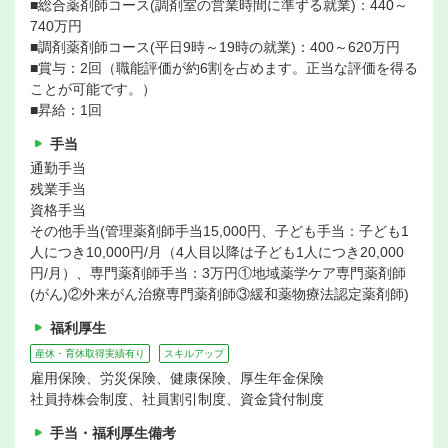
■総合薬剤師コース(調剤室の営業時間に準ずる就業)：440～
740万円
■調剤薬剤師コース(平日9時～19時の就業)：400～620万円
■賞与：2回（職能評価が約6割を占めます。正当な評価を得る
ことが可能です。）
■昇給：1回
手当
通勤手当
残業手当
資格手当
その他手当(管理薬剤師手当15,000円、子ども手当：子ども1
人につき10,000円/月（4人目以降は子ども1人につき20,000
円/月）、専門薬剤師手当：3万円①地域薬学ケア専門薬剤師
(がん)②外来がん治療専門薬剤師③緩和薬物療法認定薬剤師)
福利厚生
産休・育休取得実績有り
スキルアップ
雇用保険、労災保険、健康保険、厚生年金保険
社員持株会制度、社員割引制度、資金貸付制度
手当・福利厚生備考