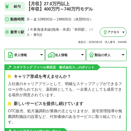
【月収】27.0万円以上
給与
【年収】400万円～740万円モデル
勤務時間
月～金:10時00分～19時00分（休憩60分）
ＪＲ東海道本線(熱海－米原)「幸田駅」 バ
最寄り駅
アクセス
ス・車5分
更新日：2026/06/18 求人番号：544468
求人情報
法人情報
類似の求人
スギドラッグ フィール幸田店 株式会社ス…のポイント
キャリア形成を考えませんか？
入社後のキャリアプランとして、明確なステップアップができるフ
ローが作られており、薬剤師としても、一企業人としても成長でき
る場所が用意されています。
新しいサービスを提供し続けています
OTC販売、処方箋調剤が業務の主となりますが、居宅管理指導や無
菌調剤施設の設置など、付加価値のあるサービスに取り組んでいま
す。