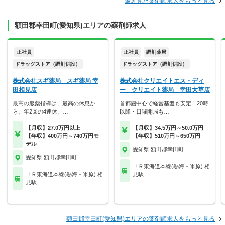
最近見た薬剤師求人をもっと見る
額田郡幸田町(愛知県)エリアの薬剤師求人
正社員
正社員
調剤薬局
ドラッグストア（調剤併設）
ドラッグストア（調剤併設）
株式会社スギ薬局 スギ薬局 幸
株式会社クリエイトエス・ディ
田相見店
ー クリエイト薬局 幸田大草店
最高の服薬指導は、最高の休息か
首都圏中心で経営基盤も安定！20時
ら。年2回の4連休、…
以降・日曜開局も…
【月収】27.0万円以上
【月収】34.5万円～50.0万円
【年収】400万円～740万円モ
【年収】510万円～650万円
デル
愛知県 額田郡幸田町
愛知県 額田郡幸田町
ＪＲ東海道本線(熱海－米原) 相
ＪＲ東海道本線(熱海－米原) 相
見駅
見駅
額田郡幸田町(愛知県)エリアの薬剤師求人をもっと見る