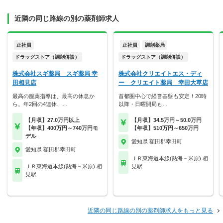
近隣の同じ路線の別の薬剤師求人
正社員
正社員
調剤薬局
ドラッグストア（調剤併設）
ドラッグストア（調剤併設）
株式会社スギ薬局 スギ薬局 幸
株式会社クリエイトエス・ディ
田相見店
ー クリエイト薬局 幸田大草店
最高の服薬指導は、最高の休息か
首都圏中心で経営基盤も安定！20時
ら。年2回の4連休、…
以降・日曜開局も…
【月収】27.0万円以上
【月収】34.5万円～50.0万円
【年収】400万円～740万円モ
【年収】510万円～650万円
デル
愛知県 額田郡幸田町
愛知県 額田郡幸田町
ＪＲ東海道本線(熱海－米原) 相
ＪＲ東海道本線(熱海－米原) 相
見駅
見駅
近隣の同じ路線の別の薬剤師求人をもっと見る