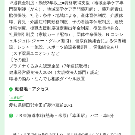
※退職金制度：勤続3年以上■資格取得支援（地域薬学ケア専
門薬剤師（がん）、地域薬学ケア専門薬剤師）、薬剤師責任
賠償保険、社宅：条件・地域による、産休育休制度、介護休
職、育児・介護短時間勤務制度、子の看護等休暇制度、連続
休暇制度、復職支援制度確定拠出年金制度、従業員持株会、
社員割引制度（家族カード配布）、団体生命保険、N-コンシ
ェルジュ(レジャー・グルメ割引)、健康保険組合による保養施
設、レジャー施設、スポーツ施設各種割引、労働組合あり
（スギ薬局ユニオン）など
【その他】
プラチナくるみん認定企業（7年連続取得）
健康経営優良法人2024（大規模法人部門）認定
職場の悩み・なんでも相談ダイヤル設置
勤務地・アクセス
車通勤可
愛知県額田郡幸田町菱池蔵前28-1
ＪＲ東海道本線(熱海－米原)「幸田駅」 バス・車5分
同じエリアで似た条件の求人や、同じ路線の求人なども喜んでご紹