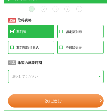
1
2
3
4
5
取得資格
必須
必須
薬剤師
認定薬剤師
薬剤師取得見込
登録販売者
取得予定年
希望の就業時期
必須
任意
年 3月
次に進む