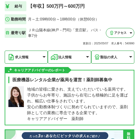
【年収】500万円～600万円
給与
勤務時間
月～土:09時00分～18時00分（休憩60分）
ＪＲ山陽本線(神戸－門司)「里庄駅」 バス・
最寄り駅
アクセス
車7分
更新日：2025/05/07 求人番号：540990
求人情報
法人情報
類似の求人
キャリアアドバイザーのレポート
医療機器レンタル企業が薬局を運営！薬剤師募集中
地域の皆様に愛され、支えていただいている薬局です。
子供からお年寄り、施設から在宅にも積極的に足を運ば
れ、幅広い仕事をされています。
安心の勤務体制づくりに努めてられていますので、薬剤
師としての業務に専念できる企業です。
キャリアアドバイザー 薬剤師