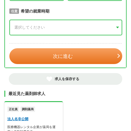
取得予定年
希望の就業時期
必須
任意
年 3月
次に進む
求人を保存する
最近見た薬剤師求人
正社員
調剤薬局
法人名非公開
医療機器レンタル企業が薬局を運