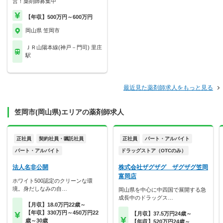
営！薬剤師募集中
【年収】500万円～600万円
岡山県 笠岡市
ＪＲ山陽本線(神戸－門司) 里庄
駅
最近見た薬剤師求人をもっと見る
笠岡市(岡山県)エリアの薬剤師求人
正社員
契約社員・嘱託社員
正社員
パート・アルバイト
パート・アルバイト
ドラッグストア（OTCのみ）
法人名非公開
株式会社ザグザグ ザグザグ笠岡
富岡店
ホワイト500認定のクリーンな環
境。身だしなみの自…
岡山県を中心に中四国で展開する急
成長中のドラッグス…
【月収】18.0万円22歳～
【年収】330万円～450万円22
【月収】37.5万円24歳～
歳～30歳
【年収】520万円24歳～