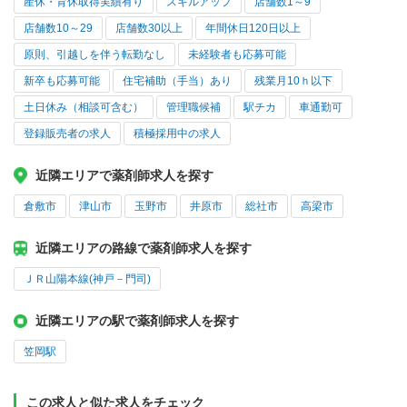
産休・育休取得実績有り
スキルアップ
店舗数1～9
店舗数10～29
店舗数30以上
年間休日120日以上
原則、引越しを伴う転勤なし
未経験者も応募可能
新卒も応募可能
住宅補助（手当）あり
残業月10ｈ以下
土日休み（相談可含む）
管理職候補
駅チカ
車通勤可
登録販売者の求人
積極採用中の求人
近隣エリアで薬剤師求人を探す
倉敷市
津山市
玉野市
井原市
総社市
高梁市
近隣エリアの路線で薬剤師求人を探す
ＪＲ山陽本線(神戸－門司)
近隣エリアの駅で薬剤師求人を探す
笠岡駅
この求人と似た求人をチェック