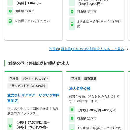
【時給】1,047円～
【時給】2,000円～
岡山県 笠岡市
岡山県 笠岡市
※お問い合わせください
ＪＲ山陽本線(神戸－門司) 笠岡
駅
笠岡市(岡山県)エリアの薬剤師求人をもっと見る
近隣の同じ路線の別の薬剤師求人
正社員
パート・アルバイト
正社員
調剤薬局
ドラッグストア（OTCのみ）
法人名非公開
株式会社ザグザグ ザグザグ笠岡
残業少なめ、急なお休みも相談しや
富岡店
すい環境です。和気…
岡山県を中心に中四国で展開する急
【年収】400万円～600万円
成長中のドラッグス…
岡山県 笠岡市
【月収】37.5万円24歳～
【年収】520万円24歳～
ＪＲ山陽本線(神戸－門司) 笠岡