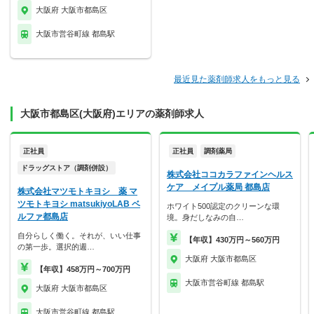
大阪府 大阪市都島区
大阪市営谷町線 都島駅
最近見た薬剤師求人をもっと見る
大阪市都島区(大阪府)エリアの薬剤師求人
正社員
正社員
調剤薬局
ドラッグストア（調剤併設）
株式会社ココカラファインヘルス
ケア メイプル薬局 都島店
株式会社マツモトキヨシ 薬 マ
ツモトキヨシ matsukiyoLAB ベ
ホワイト500認定のクリーンな環
ルファ都島店
境。身だしなみの自…
自分らしく働く。それが、いい仕事
【年収】430万円～560万円
の第一歩。選択的週…
大阪府 大阪市都島区
【年収】458万円～700万円
大阪市営谷町線 都島駅
大阪府 大阪市都島区
大阪市営谷町線 都島駅