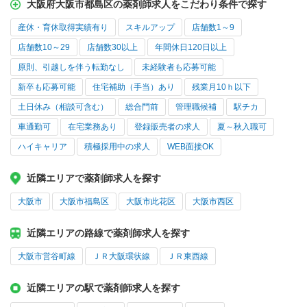
大阪府大阪市都島区の薬剤師求人をこだわり条件で探す
産休・育休取得実績有り
スキルアップ
店舗数1～9
店舗数10～29
店舗数30以上
年間休日120日以上
原則、引越しを伴う転勤なし
未経験者も応募可能
新卒も応募可能
住宅補助（手当）あり
残業月10ｈ以下
土日休み（相談可含む）
総合門前
管理職候補
駅チカ
車通勤可
在宅業務あり
登録販売者の求人
夏～秋入職可
ハイキャリア
積極採用中の求人
WEB面接OK
近隣エリアで薬剤師求人を探す
大阪市
大阪市福島区
大阪市此花区
大阪市西区
近隣エリアの路線で薬剤師求人を探す
大阪市営谷町線
ＪＲ大阪環状線
ＪＲ東西線
近隣エリアの駅で薬剤師求人を探す