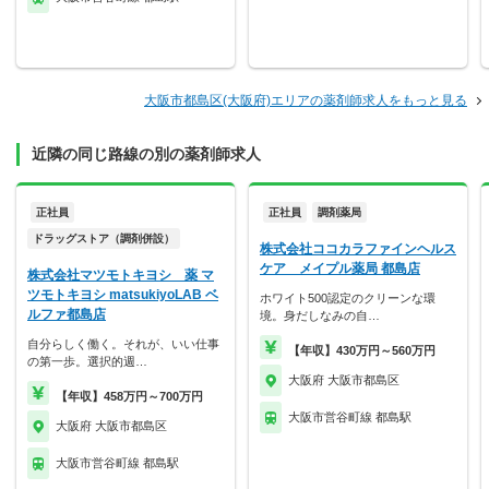
大阪市都島区(大阪府)エリアの薬剤師求人をもっと見る
近隣の同じ路線の別の薬剤師求人
正社員
正社員
調剤薬局
ドラッグストア（調剤併設）
株式会社ココカラファインヘルス
ケア メイプル薬局 都島店
株式会社マツモトキヨシ 薬 マ
ツモトキヨシ matsukiyoLAB ベ
ホワイト500認定のクリーンな環
ルファ都島店
境。身だしなみの自…
自分らしく働く。それが、いい仕事
【年収】430万円～560万円
の第一歩。選択的週…
大阪府 大阪市都島区
【年収】458万円～700万円
大阪市営谷町線 都島駅
大阪府 大阪市都島区
大阪市営谷町線 都島駅