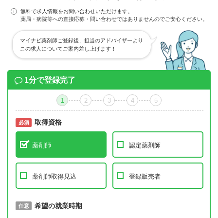
無料で求人情報をお問い合わせいただけます。
薬局・病院等への直接応募・問い合わせではありませんのでご安心ください。
マイナビ薬剤師ご登録後、担当のアドバイザーより
この求人についてご案内差し上げます！
1分で登録完了
1
2
3
4
5
取得資格
必須
必須
薬剤師
認定薬剤師
薬剤師取得見込
登録販売者
取得予定年
希望の就業時期
必須
任意