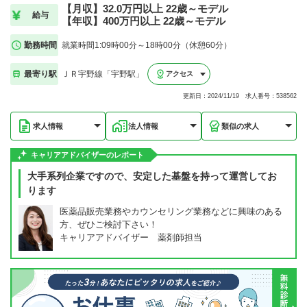
【月収】32.0万円以上 22歳～モデル
給与
【年収】400万円以上 22歳～モデル
勤務時間
就業時間1:09時00分～18時00分（休憩60分）
最寄り駅
ＪＲ宇野線「宇野駅」
アクセス
更新日：2024/11/19 求人番号：538562
求人情報
法人情報
類似の求人
キャリアアドバイザーのレポート
大手系列企業ですので、安定した基盤を持って運営してお
ります
医薬品販売業務やカウンセリング業務などに興味のある
方、ぜひご検討下さい！
キャリアアドバイザー 薬剤師担当