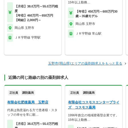
15年以上勤務…
【月収】38.0万円～55.0万円程
度
【年収】450万円～600万円30
【年収】460万円～650万円
歳～35歳モデル
【時給】2,000円～
岡山県 玉野市
岡山県 玉野市
ＪＲ宇野線 常山駅
ＪＲ宇野線 宇野駅
玉野市(岡山県)エリアの薬剤師求人をもっと見る
近隣の同じ路線の別の薬剤師求人
正社員
調剤薬局
正社員
調剤薬局
有限会社肥後薬局 玉野店
有限会社コスモスエンタープライ
ズ コスモス薬局
代表は熱意溢れる方で患者様・スタ
ッフの幸せを常に願…
1996年創立の地域密着型企業です。
15年以上勤務…
【月収】38.0万円～55.0万円程