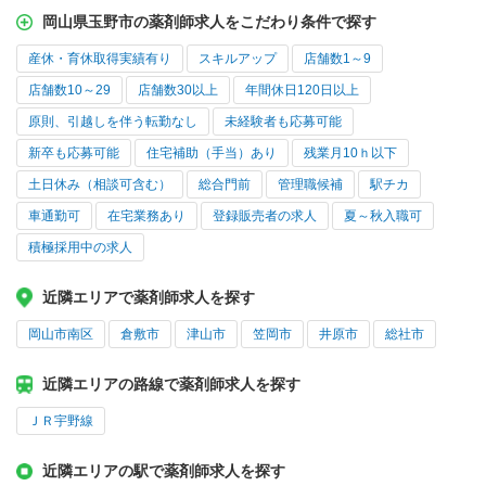
岡山県玉野市の薬剤師求人をこだわり条件で探す
産休・育休取得実績有り
スキルアップ
店舗数1～9
店舗数10～29
店舗数30以上
年間休日120日以上
原則、引越しを伴う転勤なし
未経験者も応募可能
新卒も応募可能
住宅補助（手当）あり
残業月10ｈ以下
土日休み（相談可含む）
総合門前
管理職候補
駅チカ
車通勤可
在宅業務あり
登録販売者の求人
夏～秋入職可
積極採用中の求人
近隣エリアで薬剤師求人を探す
岡山市南区
倉敷市
津山市
笠岡市
井原市
総社市
近隣エリアの路線で薬剤師求人を探す
ＪＲ宇野線
近隣エリアの駅で薬剤師求人を探す