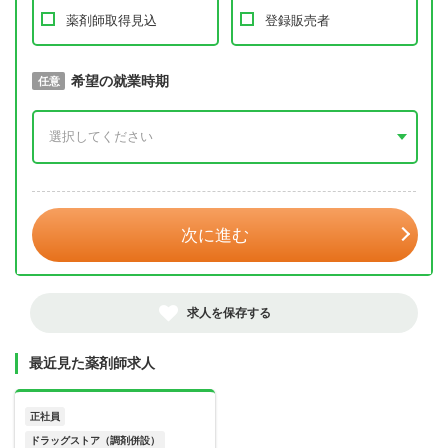
薬剤師取得見込
登録販売者
取得予定年
希望の就業時期
必須
任意
年 3月
次に進む
求人を保存する
最近見た薬剤師求人
正社員
ドラッグストア（調剤併設）