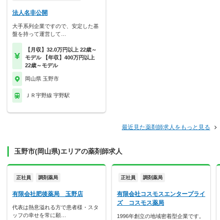
法人名非公開
大手系列企業ですので、安定した基
盤を持って運営して…
【月収】32.0万円以上 22歳～
モデル 【年収】400万円以上
22歳～モデル
岡山県 玉野市
ＪＲ宇野線 宇野駅
最近見た薬剤師求人をもっと見る
玉野市(岡山県)エリアの薬剤師求人
正社員
調剤薬局
正社員
調剤薬局
有限会社肥後薬局 玉野店
有限会社コスモスエンタープライ
ズ コスモス薬局
代表は熱意溢れる方で患者様・スタ
ッフの幸せを常に願…
1996年創立の地域密着型企業です。