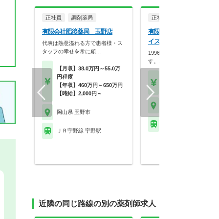
正社員
調剤薬局
正社員
調剤薬局
有限会社肥後薬局 玉野店
有限会社コスモスエンター
イズ コスモス薬局
代表は熱意溢れる方で患者様・ス
タッフの幸せを常に願…
1996年創立の地域密着型企
す。15年以上勤務…
【月収】38.0万円～55.0万
円程度
【年収】450万円～60
【年収】460万円～650万円
30歳～35歳モデル
【時給】2,000円～
岡山県 玉野市
岡山県 玉野市
ＪＲ宇野線 常山駅
ＪＲ宇野線 宇野駅
近隣の同じ路線の別の薬剤師求人