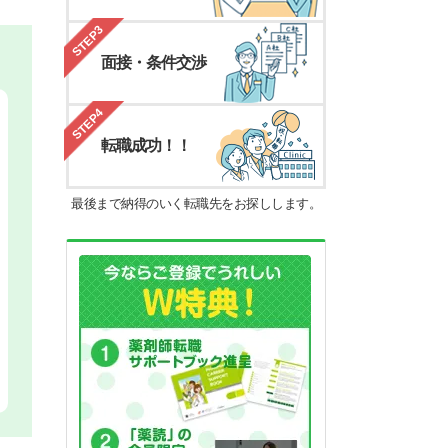
STEP3
面接・条件交渉
STEP4
転職成功！！
最後まで納得のいく転職先をお探しします。