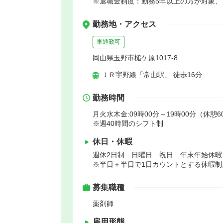
※退職金制度：勤務5年以上の方が対象、
勤務地・アクセス
車通勤可
岡山県玉野市槌ケ原1017-8
ＪＲ宇野線「常山駅」 徒歩16分
勤務時間
月火水木金:09時00分～19時00分（休憩6
※週40時間のシフト制
休日・休暇
週休2日制 日曜日 祝日 年末年始休
※半日＋半日で1日カウントとする休暇制
募集職種
薬剤師
雇用形態