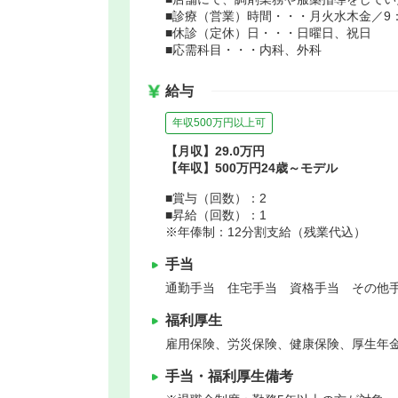
■診療（営業）時間・・・月火水木金／9：00
■休診（定休）日・・・日曜日、祝日
■応需科目・・・内科、外科
給与
年収500万円以上可
【月収】29.0万円
【年収】500万円24歳～モデル
■賞与（回数）：2
■昇給（回数）：1
※年俸制：12分割支給（残業代込）
手当
通勤手当 住宅手当 資格手当 その他手
福利厚生
雇用保険、労災保険、健康保険、厚生年
手当・福利厚生備考