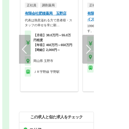
正社員
調剤薬局
正社員
調剤薬局
有限会社肥後薬局 玉野店
有限会社コスモスエンター
イズ コスモス薬局
代表は熱意溢れる方で患者様・ス
タッフの幸せを常に願…
1996年創立の地域密着型企
す。15年以上勤務…
【月収】38.0万円～55.0万
円程度
【年収】450万円～60
【年収】460万円～650万円
30歳～35歳モデル
【時給】2,000円～
岡山県 玉野市
岡山県 玉野市
ＪＲ宇野線 常山駅
ＪＲ宇野線 宇野駅
この求人と似た求人をチェック