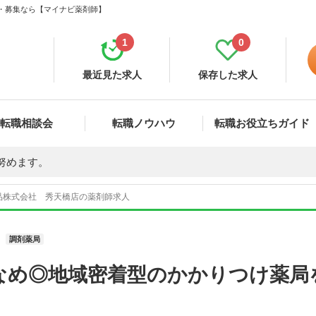
職・募集なら【マイナビ薬剤師】
1
0
最近見た求人
保存した求人
転職相談会
転職ノウハウ
転職お役立ちガイド
努めます。
品株式会社 秀天橋店の薬剤師求人
調剤薬局
なめ◎地域密着型のかかりつけ薬局