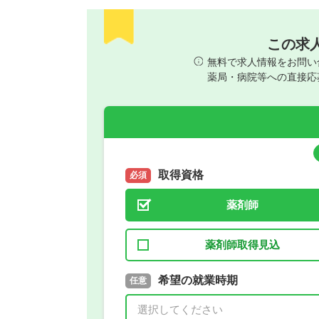
この求
無料で求人情報をお問い
薬局・病院等への直接応
取得資格
必須
薬剤師
薬剤師取得見込
取得予定年
希望の就業時期
必須
任意
年 3月