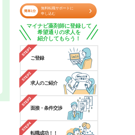
無料転職サポートに
簡単1分
申し込む
マイナビ薬剤師に登録して
希望通りの求人を
紹介してもらう！
STEP1
ご登録
STEP2
求人のご紹介
STEP3
面接・条件交渉
STEP4
転職成功！！