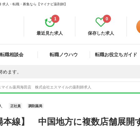
師 求人・転職・募集なら【マイナビ薬剤師】
1
0
最近見た求人
保存した求人
転職相談会
転職ノウハウ
転職お役立ちガイド
努めます。
スマイル薬局海田店 株式会社エスマイルの薬剤師求人
人
正社員
調剤薬局
陽本線】 中国地方に複数店舗展開