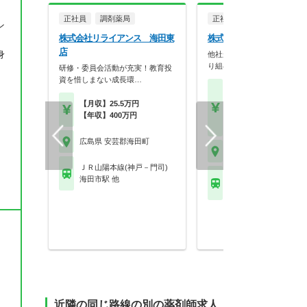
正社員
調剤薬局
正社員
調剤薬局
ン
株式会社リライアンス 海田東
株式会社ホロン 海田店
店
身
他社がしていない事を積極的
り組む調剤薬局グルー…
研修・委員会活動が充実！教育投
資を惜しまない成長環…
【月収】22.5万円～33.
円（別途、資格手当5
【月収】25.5万円
り）
【年収】400万円
【年収】420万円～60
、
広島県 安芸郡海田町
広島県 安芸郡海田町
ＪＲ山陽本線(神戸－門司)
ＪＲ山陽本線(神戸－門
海田市駅 他
海田市駅 他
近隣の同じ路線の別の薬剤師求人