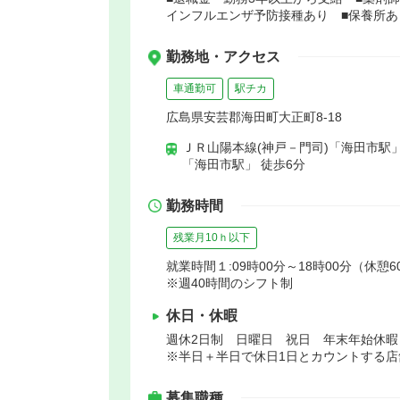
インフルエンザ予防接種あり ■保養所あ
勤務地・アクセス
車通勤可
駅チカ
広島県安芸郡海田町大正町8-18
ＪＲ山陽本線(神戸－門司)「海田市駅」
「海田市駅」 徒歩6分
勤務時間
残業月10ｈ以下
就業時間１:09時00分～18時00分（休憩6
※週40時間のシフト制
休日・休暇
週休2日制 日曜日 祝日 年末年始休
※半日＋半日で休日1日とカウントする店
募集職種