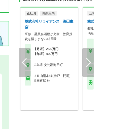
正社員
調剤薬局
正社員
調剤薬局
株式会社リライアンス 海田東
株式会社ホロン 海田店
店
他社がしていない事を積極的
り組む調剤薬局グルー…
研修・委員会活動が充実！教育投
資を惜しまない成長環…
【月収】22.5万円～33.
円（別途、資格手当5
【月収】25.5万円
り）
【年収】400万円
【年収】420万円～60
広島県 安芸郡海田町
広島県 安芸郡海田町
ＪＲ山陽本線(神戸－門司)
ＪＲ山陽本線(神戸－門
海田市駅 他
海田市駅 他