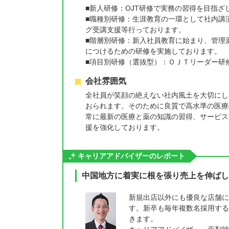
■新人研修：OJT研修で実務の習得を目指ざ
■職種別研修：生涯教育の一環として社内講
グ受講支援等行っております。
■階層別研修：新入社員教育に始まり、管理
につけるための研修を実施しております。
■項目別研修（選抜型）：ＯＪＴリーダー研修
会社雰囲気
全社員が笑顔の絶えない社内風土を大切にし
おられます。そのために良質で高水準の医療
常に最新の医療と薬の知識の習得、サービス
援を強化しております。
キャリアアドバイザーのレポート
中国地方に着実に根を張り売上を伸ばし
新規出店以外にも優良な店舗に
す。新卒も毎年複数名採用する
きます。