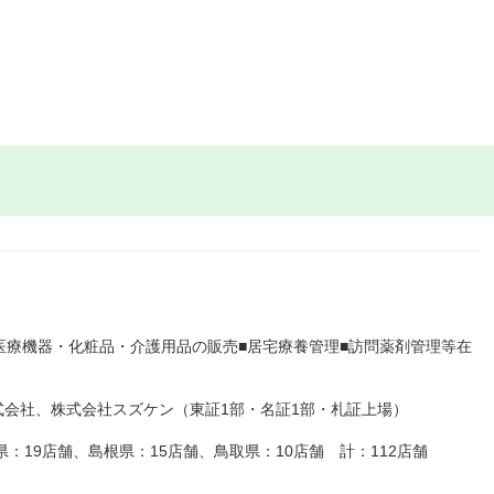
医療機器・化粧品・介護用品の販売■居宅療養管理■訪問薬剤管理等在
会社、株式会社スズケン（東証1部・名証1部・札証上場）
県：19店舗、島根県：15店舗、鳥取県：10店舗 計：112店舗