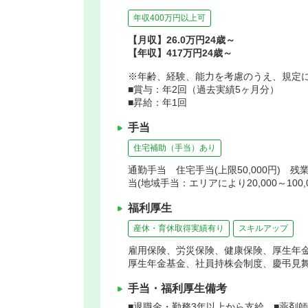
年収400万円以上可
【月収】26.0万円24歳～
【年収】417万円24歳～
※年齢、経験、能力を考慮のうえ、規定
■賞与：年2回（過去実績5ヶ月分）
■昇給：年1回
手当
住宅補助（手当）あり
通勤手当 住宅手当(上限50,000円) 残
当(地域手当：エリアにより20,000～100
福利厚生
産休・育休取得実績有り
スキルアップ
雇用保険、労災保険、健康保険、厚生年
厚生年金基金、社員持株会制度、慶弔見
手当・福利厚生備考
■退職金・勤務3年以上から支給 ■薬剤