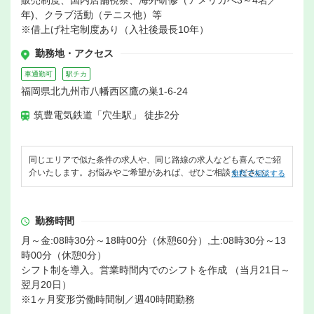
販売制度、国内店舗視察、海外研修（アメリカへ3～4名／
年)、クラブ活動（テニス他）等
※借上げ社宅制度あり（入社後最長10年）
勤務地・アクセス
車通勤可
駅チカ
福岡県北九州市八幡西区鷹の巣1-6-24
筑豊電気鉄道「穴生駅」 徒歩2分
同じエリアで似た条件の求人や、同じ路線の求人なども喜んでご紹
介いたします。お悩みやご希望があれば、ぜひご相談ください。
無料で相談する
勤務時間
月～金:08時30分～18時00分（休憩60分）,土:08時30分～13
時00分（休憩0分）
シフト制を導入。営業時間内でのシフトを作成 （当月21日～
翌月20日）
※1ヶ月変形労働時間制／週40時間勤務