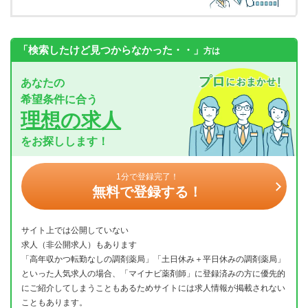
「検索したけど見つからなかった・・」
方は
あなたの
希望条件に合う
理想の求人
をお探しします！
1分で登録完了！
無料で登録する！
サイト上では公開していない
求人（非公開求人）もあります
「高年収かつ転勤なしの調剤薬局」「土日休み＋平日休みの調剤薬局」
といった人気求人の場合、「マイナビ薬剤師」に登録済みの方に優先的
にご紹介してしまうこともあるためサイトには求人情報が掲載されない
こともあります。