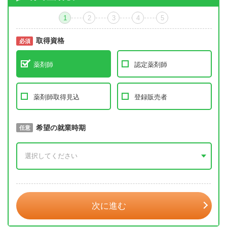
1
2
3
4
5
取得資格
必須
必須
薬剤師
認定薬剤師
薬剤師取得見込
登録販売者
取得予定年
希望の就業時期
必須
任意
年 3月
次に進む