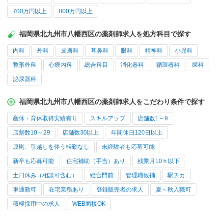
700万円以上
800万円以上
福岡県北九州市八幡西区の薬剤師求人を処方科目で探す
内科
外科
皮膚科
耳鼻科
眼科
精神科
小児科
整形外科
心療内科
総合科目
消化器科
循環器科
歯科
泌尿器科
福岡県北九州市八幡西区の薬剤師求人をこだわり条件で探す
産休・育休取得実績有り
スキルアップ
店舗数1～9
店舗数10～29
店舗数30以上
年間休日120日以上
原則、引越しを伴う転勤なし
未経験者も応募可能
新卒も応募可能
住宅補助（手当）あり
残業月10ｈ以下
土日休み（相談可含む）
総合門前
管理職候補
駅チカ
車通勤可
在宅業務あり
登録販売者の求人
夏～秋入職可
積極採用中の求人
WEB面接OK