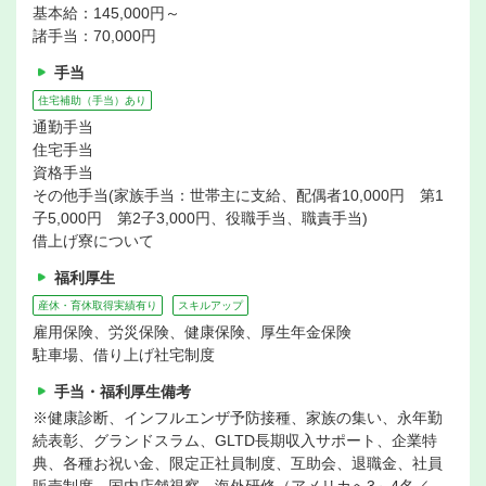
基本給：145,000円～
諸手当：70,000円
手当
住宅補助（手当）あり
通勤手当
住宅手当
資格手当
その他手当(家族手当：世帯主に支給、配偶者10,000円 第1
子5,000円 第2子3,000円、役職手当、職責手当)
借上げ寮について
福利厚生
産休・育休取得実績有り
スキルアップ
雇用保険、労災保険、健康保険、厚生年金保険
駐車場、借り上げ社宅制度
手当・福利厚生備考
※健康診断、インフルエンザ予防接種、家族の集い、永年勤
続表彰、グランドスラム、GLTD長期収入サポート、企業特
典、各種お祝い金、限定正社員制度、互助会、退職金、社員