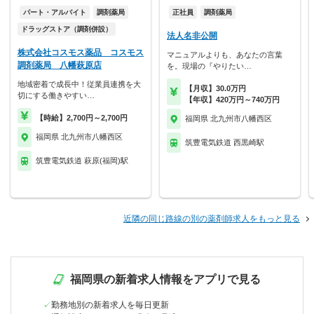
パート・アルバイト
調剤薬局
正社員
調剤薬局
ドラッグストア（調剤併設）
法人名非公開
株式会社コスモス薬品 コスモス
マニュアルよりも、あなたの言葉
調剤薬局 八幡萩原店
を。現場の『やりたい…
地域密着で成長中！従業員連携を大
【月収】30.0万円
切にする働きやすい…
【年収】420万円～740万円
【時給】2,700円～2,700円
福岡県 北九州市八幡西区
福岡県 北九州市八幡西区
筑豊電気鉄道 西黒崎駅
筑豊電気鉄道 萩原(福岡)駅
近隣の同じ路線の別の薬剤師求人をもっと見る
福岡県の新着求人情報をアプリで見る
勤務地別の新着求人を毎日更新