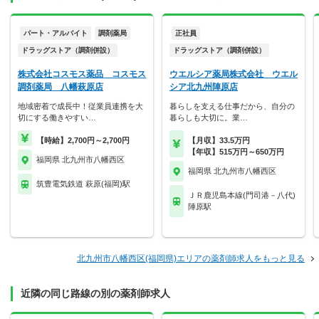
パート・アルバイト
調剤薬局
正社員
ドラッグストア（調剤併設）
ドラッグストア（調剤併設）
株式会社コスモス薬品 コスモス
ウエルシア薬局株式会社 ウエル
調剤薬局 八幡萩原店
シア北九州陣原店
地域密着で成長中！従業員連携を大
暮らしを支える仕事だから、自分の
切にする働きやすい…
暮らしも大切に。業…
【時給】2,700円～2,700円
【月収】33.5万円
【年収】515万円～650万円
福岡県 北九州市八幡西区
福岡県 北九州市八幡西区
筑豊電気鉄道 萩原(福岡)駅
ＪＲ鹿児島本線(門司港－八代)
陣原駅
北九州市八幡西区(福岡県)エリアの薬剤師求人をもっと見る
近隣の同じ路線の別の薬剤師求人