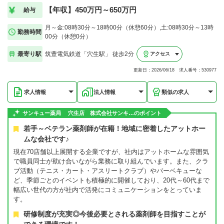
【年収】450万円～650万円
給与
月～金:08時30分～18時00分（休憩60分）,土:08時30分～13時
勤務時間
00分（休憩0分）
最寄り駅
筑豊電気鉄道「穴生駅」 徒歩2分
アクセス
更新日：2026/06/18 求人番号：530977
求人情報
法人情報
類似の求人
サンキュー薬局 穴生店 株式会社サンキ…のポイント
若手～ベテラン薬剤師が在籍！地域に密着したアットホー
ムな会社です♪
現在70店舗以上展開する企業ですが、社内はアットホームな雰囲気
で職員同士が助け合いながら業務に取り組んでいます。また、クラ
ブ活動（テニス・カート・アスリートクラブ）やバーベキューな
ど、季節ごとのイベントも積極的に開催しており、20代～60代まで
幅広い世代の方が社内で活発にコミュニケーションをとっていま
す。
研修制度が充実◎今後必要とされる薬剤師を目指すことが