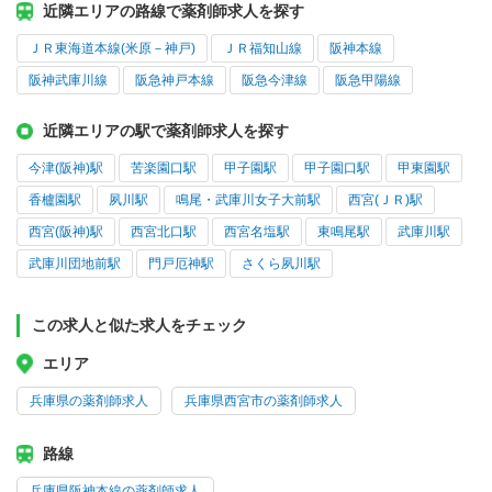
近隣エリアの路線で薬剤師求人を探す
ＪＲ東海道本線(米原－神戸)
ＪＲ福知山線
阪神本線
阪神武庫川線
阪急神戸本線
阪急今津線
阪急甲陽線
近隣エリアの駅で薬剤師求人を探す
今津(阪神)駅
苦楽園口駅
甲子園駅
甲子園口駅
甲東園駅
香櫨園駅
夙川駅
鳴尾・武庫川女子大前駅
西宮(ＪＲ)駅
西宮(阪神)駅
西宮北口駅
西宮名塩駅
東鳴尾駅
武庫川駅
武庫川団地前駅
門戸厄神駅
さくら夙川駅
この求人と似た求人をチェック
エリア
兵庫県の薬剤師求人
兵庫県西宮市の薬剤師求人
路線
兵庫県阪神本線の薬剤師求人