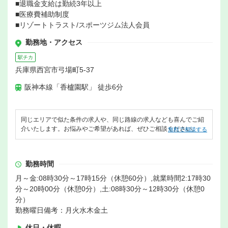
■退職金支給は勤続3年以上
■医療費補助制度
■リゾートトラスト/スポーツジム法人会員
勤務地・アクセス
駅チカ
兵庫県西宮市弓場町5-37
阪神本線「香櫨園駅」 徒歩6分
同じエリアで似た条件の求人や、同じ路線の求人なども喜んでご紹
介いたします。お悩みやご希望があれば、ぜひご相談ください。
無料で相談する
勤務時間
月～金:08時30分～17時15分（休憩60分）,就業時間2:17時30
分～20時00分（休憩0分）,土:08時30分～12時30分（休憩0
分）
勤務曜日備考：月火水木金土
休日・休暇