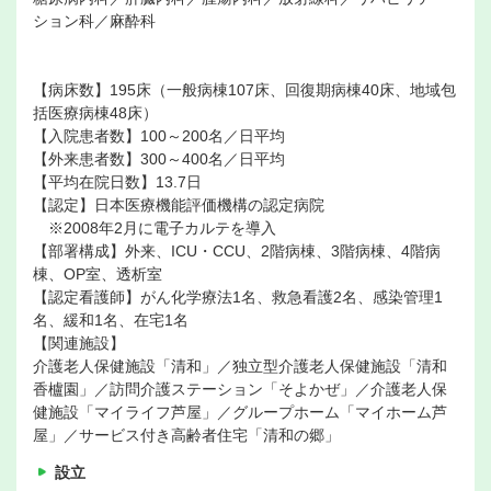
ション科／麻酔科
【病床数】195床（一般病棟107床、回復期病棟40床、地域包
括医療病棟48床）
【入院患者数】100～200名／日平均
【外来患者数】300～400名／日平均
【平均在院日数】13.7日
【認定】日本医療機能評価機構の認定病院
※2008年2月に電子カルテを導入
【部署構成】外来、ICU・CCU、2階病棟、3階病棟、4階病
棟、OP室、透析室
【認定看護師】がん化学療法1名、救急看護2名、感染管理1
名、緩和1名、在宅1名
【関連施設】
介護老人保健施設「清和」／独立型介護老人保健施設「清和
香櫨園」／訪問介護ステーション「そよかぜ」／介護老人保
健施設「マイライフ芦屋」／グループホーム「マイホーム芦
屋」／サービス付き高齢者住宅「清和の郷」
設立