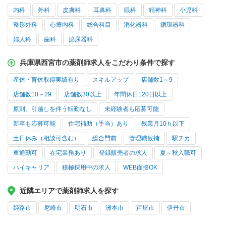
内科
外科
皮膚科
耳鼻科
眼科
精神科
小児科
整形外科
心療内科
総合科目
消化器科
循環器科
婦人科
歯科
泌尿器科
兵庫県西宮市の薬剤師求人をこだわり条件で探す
産休・育休取得実績有り
スキルアップ
店舗数1～9
店舗数10～29
店舗数30以上
年間休日120日以上
原則、引越しを伴う転勤なし
未経験者も応募可能
新卒も応募可能
住宅補助（手当）あり
残業月10ｈ以下
土日休み（相談可含む）
総合門前
管理職候補
駅チカ
車通勤可
在宅業務あり
登録販売者の求人
夏～秋入職可
ハイキャリア
積極採用中の求人
WEB面接OK
近隣エリアで薬剤師求人を探す
姫路市
尼崎市
明石市
洲本市
芦屋市
伊丹市