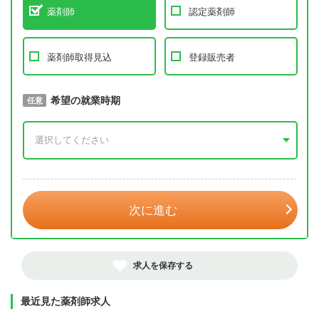
薬剤師
認定薬剤師
薬剤師取得見込
登録販売者
取得予定年
希望の就業時期
必須
任意
年 3月
次に進む
求人を保存する
最近見た薬剤師求人