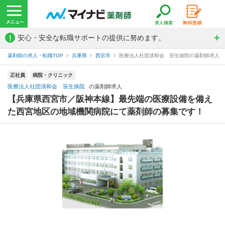
!
安心・安全な転職サポートの提供に努めます。
薬剤師の求人・転職TOP
兵庫県
西宮市
医療法人社団清和会 笹生病院の薬剤師求人
正社員
病院・クリニック
医療法人社団清和会 笹生病院
の薬剤師求人
【兵庫県西宮市／阪神本線】最先端の医療設備を備え
た西宮地区の地域機関病院にて薬剤師の募集です！