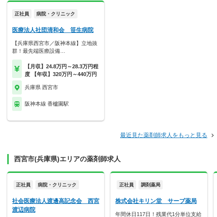
正社員
病院・クリニック
医療法人社団清和会 笹生病院
【兵庫県西宮市／阪神本線】立地抜
群！最先端医療設備…
【月収】24.8万円～28.3万円程
度 【年収】320万円～440万円
兵庫県 西宮市
阪神本線 香櫨園駅
最近見た薬剤師求人をもっと見る
西宮市(兵庫県)エリアの薬剤師求人
正社員
病院・クリニック
正社員
調剤薬局
社会医療法人渡邊高記念会 西宮
株式会社キリン堂 サーブ薬局
渡辺病院
年間休日117日！残業代1分単位支給