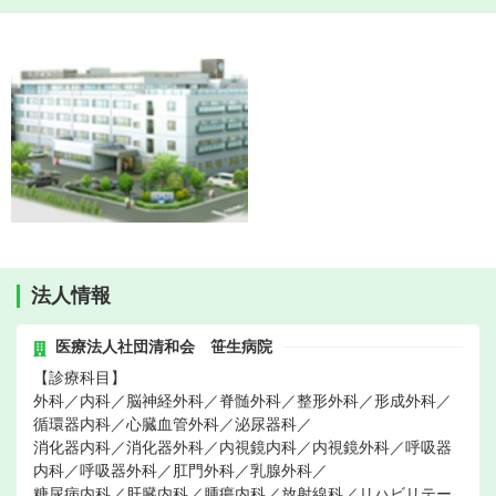
法人情報
医療法人社団清和会 笹生病院
【診療科目】
外科／内科／脳神経外科／脊髄外科／整形外科／形成外科／
循環器内科／心臓血管外科／泌尿器科／
消化器内科／消化器外科／内視鏡内科／内視鏡外科／呼吸器
内科／呼吸器外科／肛門外科／乳腺外科／
糖尿病内科／肝臓内科／腫瘍内科／放射線科／リハビリテー