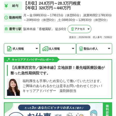
【月収】24.8万円～28.3万円程度
給与
【年収】320万円～440万円
月～金:08時30分～17時15分（休憩60分）,就業時間2:17時30分
勤務時間
～20時00分（休憩0分）,土:08時30分～12時30分（休憩0分）
最寄り駅
阪神本線「香櫨園駅」 徒歩6分
アクセス
更新日：2026/06/08 求人番号：528822
求人情報
法人情報
類似の求人
キャリアアドバイザーのレポート
【兵庫県西宮市／阪神本線】立地抜群！最先端医療設備が
整った急性期病院です。
福利厚生も手厚いため安心して働いていただけます。
ご興味のあられるかたは是非お問い合わせください！
キャリアアドバイザー 薬剤師担当