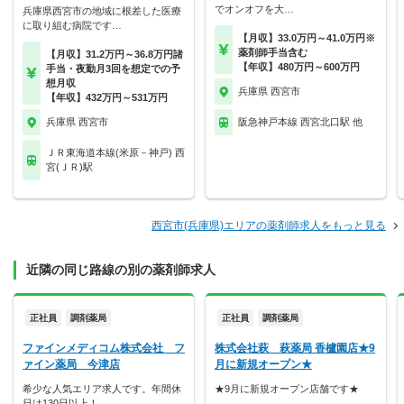
でオンオフを大…
兵庫県西宮市の地域に根差した医療
に取り組む病院です…
【月収】33.0万円～41.0万円※
薬剤師手当含む
【月収】31.2万円～36.8万円諸
【年収】480万円～600万円
手当・夜勤月3回を想定での予
想月収
兵庫県 西宮市
【年収】432万円～531万円
兵庫県 西宮市
阪急神戸本線 西宮北口駅 他
ＪＲ東海道本線(米原－神戸) 西
宮(ＪＲ)駅
西宮市(兵庫県)エリアの薬剤師求人をもっと見る
近隣の同じ路線の別の薬剤師求人
正社員
調剤薬局
正社員
調剤薬局
ファインメディコム株式会社 フ
株式会社萩 萩薬局 香櫨園店★9
ァイン薬局 今津店
月に新規オープン★
希少な人気エリア求人です。年間休
★9月に新規オープン店舗です★
日は130日以上！…