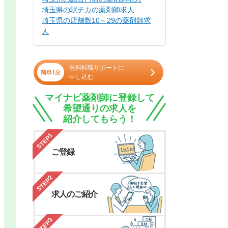
埼玉県の駅チカの薬剤師求人
埼玉県の店舗数10～29の薬剤師求
人
無料転職サポートに
簡単1分
申し込む
マイナビ薬剤師に登録して
希望通りの求人を
紹介してもらう！
STEP1
ご登録
STEP2
求人のご紹介
STEP3