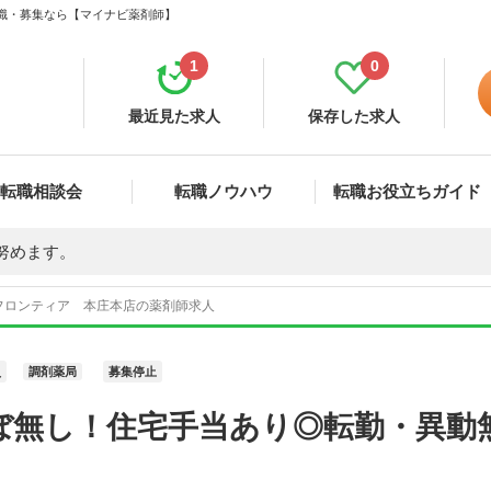
転職・募集なら【マイナビ薬剤師】
1
0
最近見た求人
保存した求人
転職相談会
転職ノウハウ
転職お役立ちガイド
努めます。
フロンティア 本庄本店の薬剤師求人
員
調剤薬局
募集停止
ぼ無し！住宅手当あり◎転勤・異動