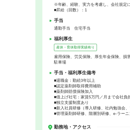
※年齢、経験、実力を考慮し、会社規定
■昇給（回数）：1
手当
通勤手当 住宅手当
福利厚生
産休・育休取得実績有り
雇用保険、労災保険、厚生年金保険、損
駐車場
手当・福利厚生備考
■退職金：勤続3年以上
■認定薬剤師取得費用補助
■薬剤師賠償保険加入
■借上げ社宅：家賃5万円／月まで会社負
■独立支援制度あり
■新入社員研修（導入研修、社内勉強会、
■管理薬剤師研修、階層別研修、e-ラー
勤務地・アクセス