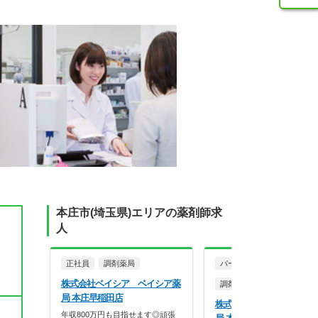
本庄市(埼玉県)エリアの薬剤師求
人
正社員
調剤薬局
パート・アルバイト
株式会社ベイシア ベイシア薬
調剤薬局
局 本庄早稲田店
株式会社ベイシア ベイシ
年収800万円も目指せます◎頑張