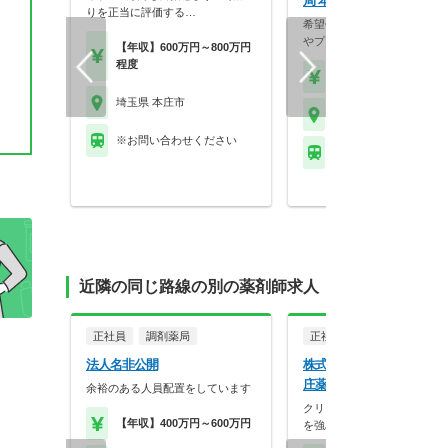
局 本庄早稲田店
りを正当に評価する…
希望休も月2回取得可能で、
やプライベートと両立…
【年収】600万円～800万円
程度
【時給】2,400円～2,5
埼玉県 本庄市
埼玉県 本庄市
※お問い合わせください
※お問い合わせくださ
近隣の同じ路線の別の薬剤師求人
正社員
調剤薬局
正社員
調剤薬局
法人名非公開
株式会社のぞみ調剤 のぞ
庄薬局
余裕のある人員配置をしています
クリニックとのマンツーマン
【年収】400万円～600万円
を強みにしています。