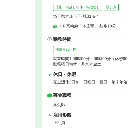
原則、引越しを伴う転勤なし
駅チカ
埼玉県本庄市千代田1-5-4
ＪＲ高崎線「本庄駅」 徒歩10分
勤務時間
残業月10ｈ以下
就業時間1:09時00分～09時00分（休憩6
勤務曜日備考：月水木金土
休日・休暇
完全週休2日制 日曜日 祝日 年末年
募集職種
薬剤師
雇用形態
正社員