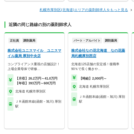
札幌市厚別区(北海道)エリアの薬剤師求人をもっと見る
近隣の同じ路線の別の薬剤師求人
正社員
調剤薬局
パート・アルバイト
調剤薬局
株式会社ユニスマイル ユニスマ
株式会社なの花北海道 なの花薬
イル薬局 厚別中央店
局札幌厚別西店
コンプライアンス重視の店舗設計！
北海道125店舗の安定感！復職率
上場企業母体で研修…
90％で長く働きや…
【月収】26.2万円～41.0万円
【時給】2,000円～
【年収】393万円～600万円
北海道 札幌市厚別区
北海道 札幌市厚別区
ＪＲ函館本線(函館－旭川) 厚別
ＪＲ函館本線(函館－旭川) 厚別
駅
駅