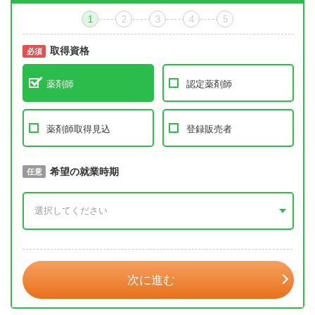
1
2
3
4
5
取得資格
必須
必須
薬剤師
認定薬剤師
薬剤師取得見込
登録販売者
取得予定年
希望の就業時期
必須
任意
年 3月
次に進む