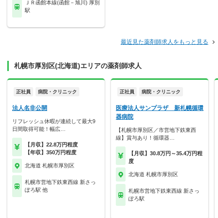
ＪＲ函館本線(函館－旭川) 厚別
駅
最近見た薬剤師求人をもっと見る
札幌市厚別区(北海道)エリアの薬剤師求人
正社員
病院・クリニック
正社員
病院・クリニック
法人名非公開
医療法人サンプラザ 新札幌循環
器病院
リフレッシュ休暇が連続して最大9
日間取得可能！幅広…
【札幌市厚別区／市営地下鉄東西
線】賞与あり！循環器…
【月収】22.8万円程度
【年収】350万円程度
【月収】30.8万円～35.4万円程
度
北海道 札幌市厚別区
北海道 札幌市厚別区
札幌市営地下鉄東西線 新さっ
ぽろ駅 他
札幌市営地下鉄東西線 新さっ
ぽろ駅