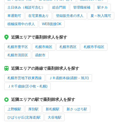
土日休み（相談可含む）
総合門前
管理職候補
駅チカ
車通勤可
在宅業務あり
登録販売者の求人
夏～秋入職可
積極採用中の求人
WEB面接OK
近隣エリアで薬剤師求人を探す
札幌市豊平区
札幌市南区
札幌市西区
札幌市手稲区
札幌市清田区
函館市
近隣エリアの路線で薬剤師求人を探す
札幌市営地下鉄東西線
ＪＲ函館本線(函館－旭川)
ＪＲ千歳線(苫小牧－札幌)
近隣エリアの駅で薬剤師求人を探す
上野幌駅
厚別駅
新札幌駅
新さっぽろ駅
ひばりが丘(北海道)駅
大谷地駅