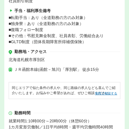
社員割引制度
手当・福利厚生備考
■転勤手当：あり（全道勤務の方のみ対象）
■独身寮：あり（全道勤務の方のみ対象）
■復職フォロー制度
■その他：弔慰見舞金制度、社員表彰、労働組合あり
■GLTD制度（団体長期障害所得補償保険）
勤務地・アクセス
北海道札幌市厚別区
ＪＲ函館本線(函館－旭川)「厚別駅」 徒歩15分
同じエリアで似た条件の求人や、同じ路線の求人なども喜んでご紹
介いたします。お悩みやご希望があれば、ぜひご相談ください。
無料で相談する
勤務時間
就業時間1:10時00分～20時00分（休憩60分）
1カ月変形労働制／1日平均8時間・週平均労働時間40時間