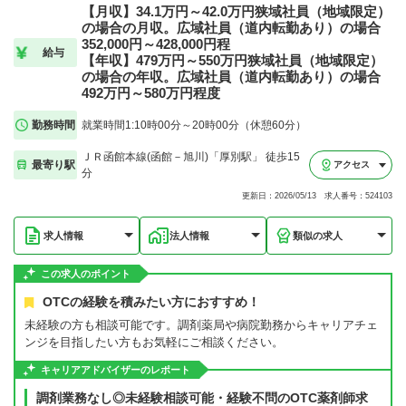
【月収】34.1万円～42.0万円狭域社員（地域限定）
の場合の月収。広域社員（道内転勤あり）の場合
352,000円～428,000円程
給与
【年収】479万円～550万円狭域社員（地域限定）
の場合の年収。広域社員（道内転勤あり）の場合
492万円～580万円程度
勤務時間
就業時間1:10時00分～20時00分（休憩60分）
ＪＲ函館本線(函館－旭川)「厚別駅」 徒歩15
最寄り駅
アクセス
分
更新日：2026/05/13 求人番号：524103
求人情報
法人情報
類似の求人
この求人のポイント
OTCの経験を積みたい方におすすめ！
未経験の方も相談可能です。調剤薬局や病院勤務からキャリアチェ
ンジを目指したい方もお気軽にご相談ください。
キャリアアドバイザーのレポート
調剤業務なし◎未経験相談可能・経験不問のOTC薬剤師求