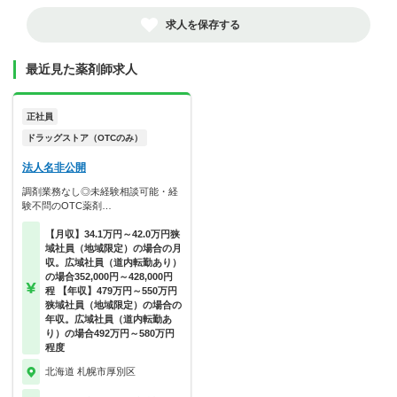
求人を保存する
最近見た薬剤師求人
正社員
ドラッグストア（OTCのみ）
法人名非公開
調剤業務なし◎未経験相談可能・経
験不問のOTC薬剤…
【月収】34.1万円～42.0万円狭
域社員（地域限定）の場合の月
収。広域社員（道内転勤あり）
の場合352,000円～428,000円
程 【年収】479万円～550万円
狭域社員（地域限定）の場合の
年収。広域社員（道内転勤あ
り）の場合492万円～580万円
程度
北海道 札幌市厚別区