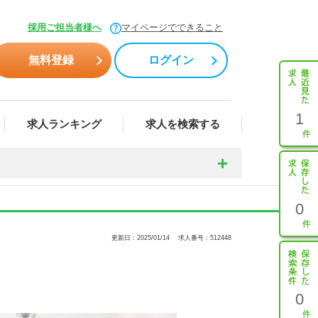
採用ご担当者様へ
マイページでできること
無料登録
ログイン
1
求人ランキング
求人を検索する
0
更新日：2025/01/14
求人番号：512448
0