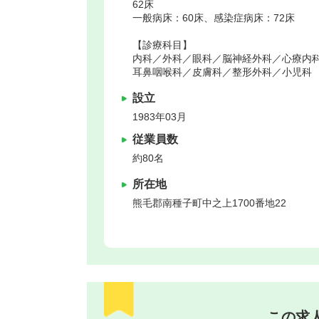
62床
一般病床：60床、感染症病床：72床
【診療科目】
内科／外科／眼科／脳神経外科／心療内
耳鼻咽喉科／皮膚科／整形外科／小児科
設立
1983年03月
従業員数
約80名
所在地
熊毛郡南種子町
中之上1700番地22
この求