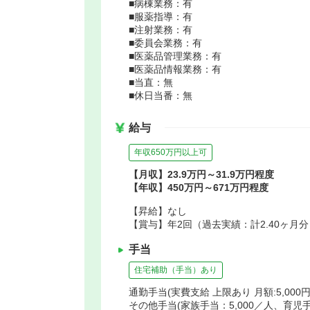
■病棟業務：有
■服薬指導：有
■注射業務：有
■委員会業務：有
■医薬品管理業務：有
■医薬品情報業務：有
■当直：無
■休日当番：無
給与
年収650万円以上可
【月収】23.9万円～31.9万円程度
【年収】450万円～671万円程度
【昇給】なし
【賞与】年2回（過去実績：計2.40ヶ月分
手当
住宅補助（手当）あり
通勤手当(実費支給 上限あり 月額:5,000
その他手当(家族手当：5,000／人、育児