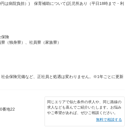
,000円は病院負担）) 保育補助について(託児所あり（平日18時まで・利
金保険
員寮（独身寮）、社員寮（家族寮）
・社会保険完備など、正社員と処遇は変わりません。※1年ごとに更新
同じエリアで似た条件の求人や、同じ路線の
求人なども喜んでご紹介いたします。お悩み
0番地22
やご希望があれば、ぜひご相談ください。
無料で相談する