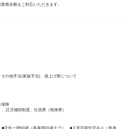
科業務全般をご対応いただきます。
 その他手当(家族手当) 借上げ寮について
金保険
）、託児補助制度、社員寮（独身寮）
■定年一律60歳（再雇用65歳まで） ■入居可能住宅あり（単身