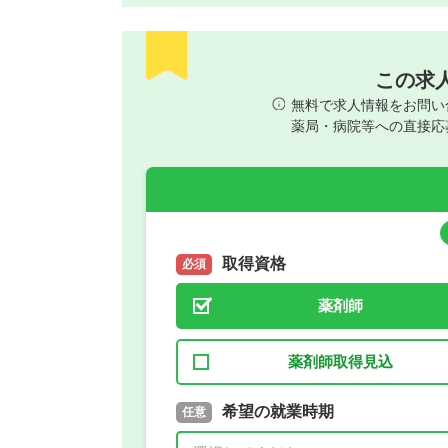
この求
無料で求人情報をお問い
薬局・病院等への直接応
取得資格
必須
薬剤師
薬剤師取得見込
取得予定年
希望の就業時期
必須
任意