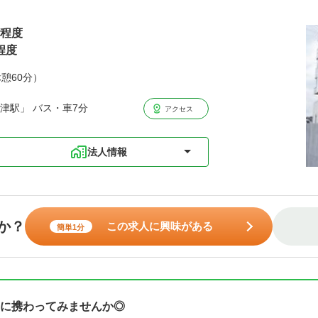
円程度
程度
休憩60分）
津駅」 バス・車7分
アクセス
法人情報
か？
この求人に興味がある
簡単1分
に携わってみませんか◎