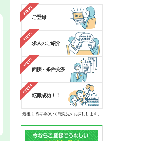
STEP1
ご登録
STEP2
求人のご紹介
STEP3
面接・条件交渉
STEP4
転職成功！！
最後まで納得のいく転職先をお探しします。