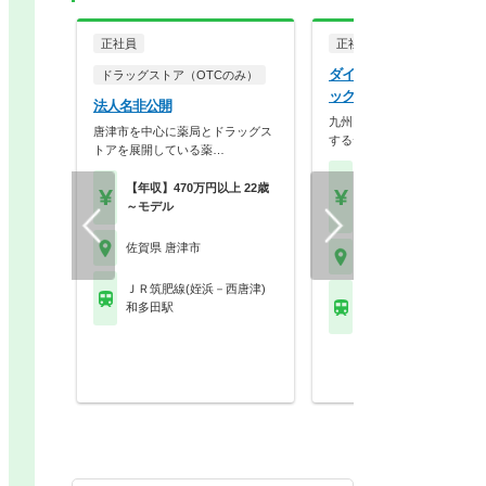
正社員
正社員
ダイレックス株式会社 ダ
ドラッグストア（OTCのみ）
ックス唐津店
法人名非公開
九州～北陸地方に約300店舗
唐津市を中心に薬局とドラッグス
するディスカウント…
トアを展開している薬…
【月収】15.5万円～25.
【年収】470万円以上 22歳
円程度
～モデル
【年収】290万円～47
佐賀県 唐津市
佐賀県 唐津市
ＪＲ筑肥線(姪浜－西唐津)
ＪＲ筑肥線(姪浜－西唐
和多田駅
唐津駅 他