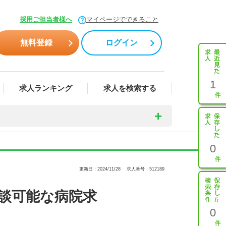
採用ご担当者様へ
マイページでできること
無料登録
ログイン
1
求人ランキング
求人を検索する
0
更新日：2024/11/28
求人番号：512189
相談可能な病院求
0