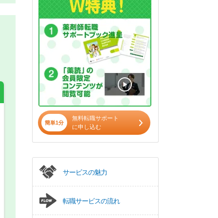
無料転職サポート
簡単1分
に申し込む
希望の働き方
必須
正社員
サービスの魅力
パート(週4日～5日)
転職サービスの流れ