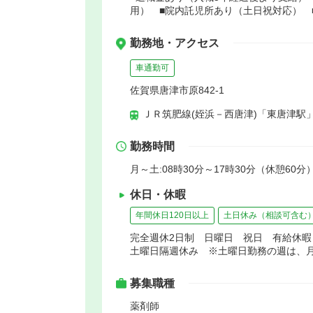
用） ■院内託児所あり（土日祝対応） 
勤務地・アクセス
車通勤可
佐賀県唐津市原842-1
ＪＲ筑肥線(姪浜－西唐津)「東唐津駅」
勤務時間
月～土:08時30分～17時30分（休憩60分
休日・休暇
年間休日120日以上
土日休み（相談可含む
完全週休2日制 日曜日 祝日 有給休暇
土曜日隔週休み ※土曜日勤務の週は、月
募集職種
薬剤師