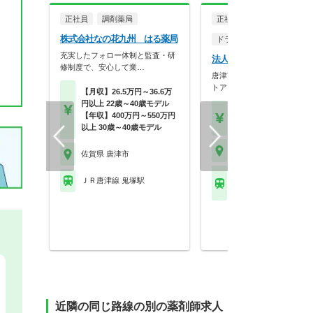
正社員
調剤薬局
正社員
株式会社なの花九州 はる薬局
ドラッグストア（OTCのみ
充実したフォロー体制と監査・研
法人名非公開
修制度で、安心して業…
唐津市を中心に薬局とドラッ
トアを展開している薬…
【月収】26.5万円～36.6万
円以上 22歳～40歳モデル
【年収】470万円以上 2
【年収】400万円～550万円
～モデル
以上 30歳～40歳モデル
佐賀県 唐津市
佐賀県 唐津市
ＪＲ筑肥線(姪浜－西唐
ＪＲ唐津線 鬼塚駅
和多田駅
近隣の同じ路線の別の薬剤師求人