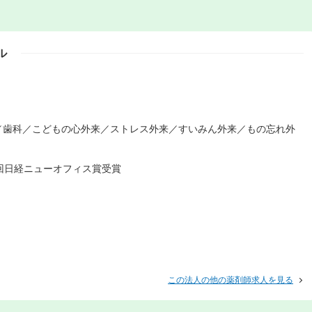
ル
／歯科／こどもの心外来／ストレス外来／すいみん外来／もの忘れ外
回日経ニューオフィス賞受賞
この法人の他の薬剤師求人を見る