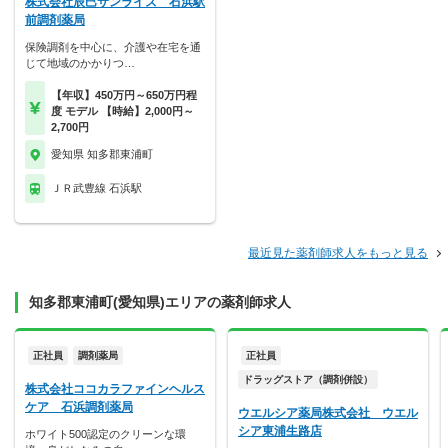
株式会社辰巳サンライズ 石浜駅
前調剤薬局
保険調剤を中心に、介護や在宅を通
じて地域のかかりつ…
【年収】450万円～650万円程
度 モデル 【時給】2,000円～
2,700円
愛知県 知多郡東浦町
ＪＲ武豊線 石浜駅
最近見た薬剤師求人をもっと見る
知多郡東浦町(愛知県)エリアの薬剤師求人
正社員
調剤薬局
正社員
ドラッグストア（調剤併設）
株式会社ココカラファインヘルス
ケア 石浜調剤薬局
ウエルシア薬局株式会社 ウエル
シア東浦生路店
ホワイト500認定のクリーンな環