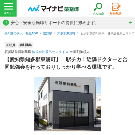
!
安心・安全な転職サポートの提供に努めます。
薬剤師の求人・転職TOP
愛知県
知多郡東浦町
石浜駅前調剤薬局 株式会社辰巳サンラ
正社員
調剤薬局
石浜駅前調剤薬局
株式会社辰巳サンライズ
の薬剤師求人
【愛知県知多郡東浦町】 駅チカ！近隣ドクターと合
同勉強会を行っておりしっかり学べる環境です。