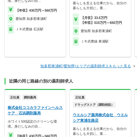
境。身だしなみの自…
暮らしを支える仕事だから、自分の
暮らしも大切に。業…
【年収】430万円～560万円
【月収】33.5万円
愛知県 知多郡東浦町
【年収】515万円～650万円
ＪＲ武豊線 石浜駅
愛知県 知多郡東浦町
ＪＲ武豊線 東浦駅
知多郡東浦町(愛知県)エリアの薬剤師求人をもっと見る
近隣の同じ路線の別の薬剤師求人
正社員
調剤薬局
正社員
ドラッグストア（調剤併設）
株式会社ココカラファインヘルス
ケア 石浜調剤薬局
ウエルシア薬局株式会社 ウエル
シア東浦生路店
ホワイト500認定のクリーンな環
境。身だしなみの自…
暮らしを支える仕事だから、自分の
暮らしも大切に。業…
【年収】430万円～560万円