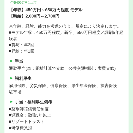
年収650万円以上可
【年収】450万円～650万円程度 モデル
【時給】2,000円～2,700円
※年齢、経験、能力を考慮のうえ、規定により決定します。
■モデル年収：450万円程度／新卒、550万円程度／調剤5年経
験者
■賞与：年2回
■昇給：年1回
手当
通勤手当(車：距離計算で支給、公共交通機関：実費支給)
福利厚生
雇用保険、労災保険、健康保険、厚生年金保険、損害保険
駐車場
手当・福利厚生備考
■薬剤師賠償責任制度
■退職金：勤務3年以上
■リゾートトラスト
■研修費負担