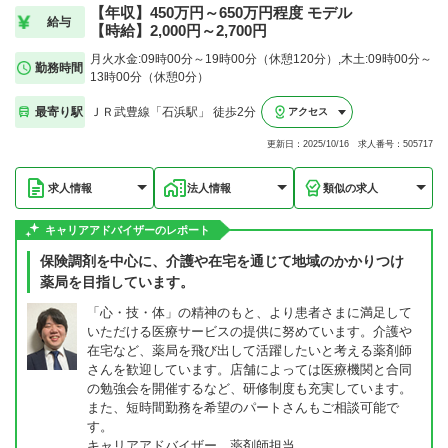
【年収】450万円～650万円程度 モデル
給与
【時給】2,000円～2,700円
月火水金:09時00分～19時00分（休憩120分）,木土:09時00分～
勤務時間
13時00分（休憩0分）
最寄り駅
ＪＲ武豊線「石浜駅」 徒歩2分
アクセス
更新日：2025/10/16 求人番号：505717
求人情報
法人情報
類似の求人
キャリアアドバイザーのレポート
保険調剤を中心に、介護や在宅を通じて地域のかかりつけ
薬局を目指しています。
「心・技・体」の精神のもと、より患者さまに満足して
いただける医療サービスの提供に努めています。介護や
在宅など、薬局を飛び出して活躍したいと考える薬剤師
さんを歓迎しています。店舗によっては医療機関と合同
の勉強会を開催するなど、研修制度も充実しています。
また、短時間勤務を希望のパートさんもご相談可能で
す。
キャリアアドバイザー 薬剤師担当