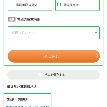
薬剤師取得見込
登録販売者
取得予定年
希望の就業時期
必須
任意
年 3月
次に進む
求人を保存する
最近見た薬剤師求人
正社員
調剤薬局