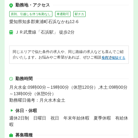
勤務地・アクセス
原則、引越しを伴う転勤なし
車通勤可
駅チカ
愛知県知多郡東浦町石浜なかね12-6
ＪＲ武豊線「石浜駅」 徒歩2分
同じエリアで似た条件の求人や、同じ路線の求人なども喜んでご紹
介いたします。お悩みやご希望があれば、ぜひご相談ください。
無料で相談する
勤務時間
月火水金:09時00分～19時00分（休憩120分）,木土:09時00分
～13時00分（休憩0分）
勤務曜日備考：月火水木金土
休日・休暇
週休2日制 日曜日 祝日 年末年始休暇 夏季休暇 有給休
暇
募集職種