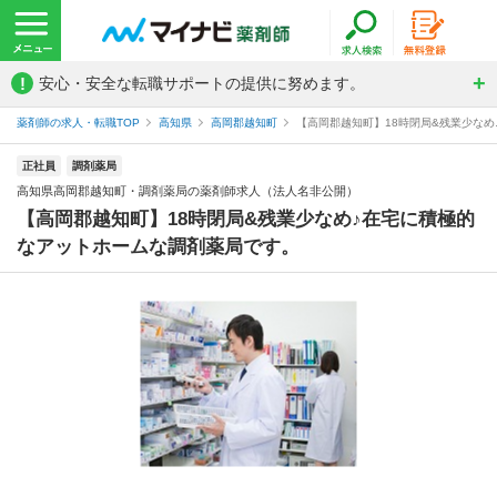
!
安心・安全な転職サポートの提供に努めます。
薬剤師の求人・転職TOP
高知県
高岡郡越知町
【高岡郡越知町】18時閉局&残業少なめ
正社員
調剤薬局
高知県高岡郡越知町・調剤薬局の薬剤師求人（法人名非公開）
【高岡郡越知町】18時閉局&残業少なめ♪在宅に積極的
なアットホームな調剤薬局です。