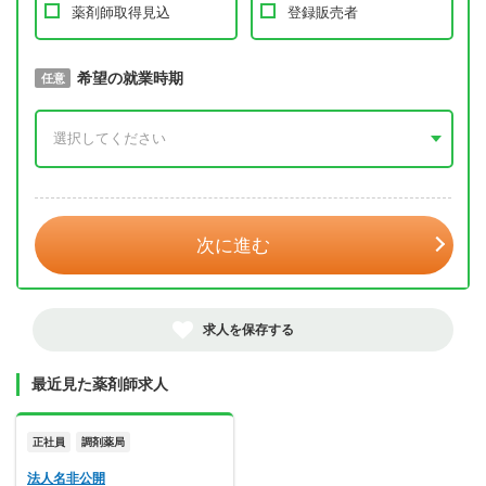
薬剤師取得見込
登録販売者
取得予定年
希望の就業時期
必須
任意
年 3月
次に進む
求人を保存する
最近見た薬剤師求人
正社員
調剤薬局
法人名非公開