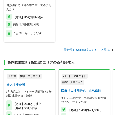
自然溢れる環境の中で働いてみませ
んか？
【年収】500万円24歳～
高知県 高岡郡越知町
※お問い合わせください
最近見た薬剤師求人をもっと見る
高岡郡越知町(高知県)エリアの薬剤師求人
正社員
病院・クリニック
パート・アルバイト
病院・クリニック
法人名非公開
医療法人社団若鮎 北島病院
託児所完備！マイカー通勤可能＆無
料駐車場あり！地域…
美しい自然の中、免震構造を持つ近
代的なデザインの病…
【月収】25.0万円以上
【年収】550万円以上
【時給】1,400円～1,800円