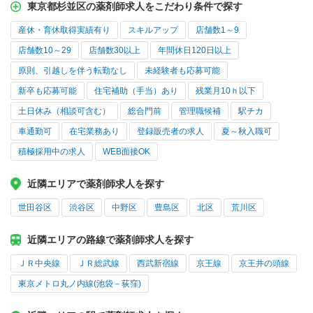
東京都杉並区の薬剤師求人をこだわり条件で探す
産休・育休取得実績有り
スキルアップ
店舗数1～9
店舗数10～29
店舗数30以上
年間休日120日以上
原則、引越しを伴う転勤なし
未経験者も応募可能
新卒も応募可能
住宅補助（手当）あり
残業月10ｈ以下
土日休み（相談可含む）
総合門前
管理職候補
駅チカ
車通勤可
在宅業務あり
登録販売者の求人
夏～秋入職可
積極採用中の求人
WEB面接OK
近隣エリアで薬剤師求人を探す
世田谷区
渋谷区
中野区
豊島区
北区
荒川区
近隣エリアの路線で薬剤師求人を探す
ＪＲ中央線
ＪＲ総武線
西武新宿線
京王線
京王井の頭線
東京メトロ丸ノ内線(池袋－荻窪)