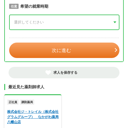
取得予定年
希望の就業時期
必須
任意
年 3月
次に進む
求人を保存する
最近見た薬剤師求人
正社員
調剤薬局
株式会社ジ・トレイル（株式会社
グラムグループ） なかがわ薬局
八幡山店