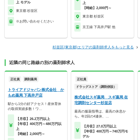
上 モデル
上
【時給】2,000円～
東京都 杉並区
東京都 杉並区
※お問い合わせください
京王線 下高井戸駅 他
杉並区(東京都)エリアの薬剤師求人をもっと見る
近隣の同じ路線の別の薬剤師求人
正社員
調剤薬局
正社員
ドラッグストア（調剤併設）
トライアドジャパン株式会社 か
もめ薬局 下高井戸店
株式会社スギ薬局 スギ薬局 在
宅調剤センター杉並店
駅から1分の好アクセス！産休育休
の取得実績多数！ワ…
最高の服薬指導は、最高の休息か
ら。年2回の4連休、…
【月収】26.2万円以上
【年収】400万円～480万円以
【月収】27.0万円以上
上
【年収】400万円～740万円モ
【時給】2,000円～
デル