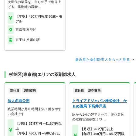
次世代の薬局を、自らの手で創り上
げる。薬剤師の職能…
【年収】480万円程度 30歳～モ
デル
東京都 杉並区
京王線 八幡山駅
最近見た薬剤師求人をもっと見る
杉並区(東京都)エリアの薬剤師求人
正社員
調剤薬局
正社員
調剤薬局
法人名非公開
トライアドジャパン株式会社 か
もめ薬局 下高井戸店
残業時間が月10時間未満！働きやす
い会社です
駅から1分の好アクセス！産休育休
の取得実績多数！ワ…
【月収】37.5万円～41.6万円以
上
【月収】26.2万円以上
【年収】450万円～500万円以
【年収】400万円～480万円以