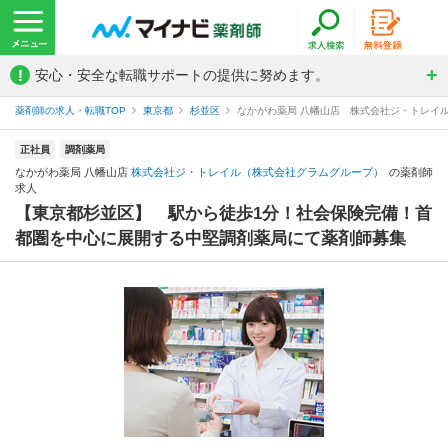
!
安心・安全な転職サポートの提供に努めます。
薬剤師の求人・転職TOP
東京都
杉並区
なかがわ薬局 八幡山店 株式会社ジ・トレイ
正社員
調剤薬局
なかがわ薬局 八幡山店
株式会社ジ・トレイル（株式会社グラムグループ）
の薬剤師
求人
【東京都杉並区】 駅から徒歩1分！社会保険完備！首
都圏を中心に展開する中堅調剤薬局にて薬剤師募集