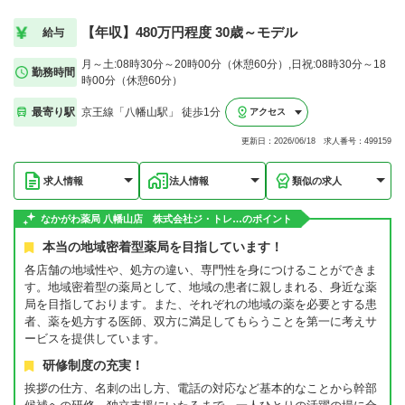
【年収】480万円程度 30歳～モデル
給与
月～土:08時30分～20時00分（休憩60分）,日祝:08時30分～18
勤務時間
時00分（休憩60分）
最寄り駅
京王線「八幡山駅」 徒歩1分
アクセス
更新日：2026/06/18 求人番号：499159
求人情報
法人情報
類似の求人
なかがわ薬局 八幡山店 株式会社ジ・トレ…のポイント
本当の地域密着型薬局を目指しています！
各店舗の地域性や、処方の違い、専門性を身につけることができま
す。地域密着型の薬局として、地域の患者に親しまれる、身近な薬
局を目指しております。また、それぞれの地域の薬を必要とする患
者、薬を処方する医師、双方に満足してもらうことを第一に考えサ
ービスを提供しています。
研修制度の充実！
挨拶の仕方、名刺の出し方、電話の対応など基本的なことから幹部