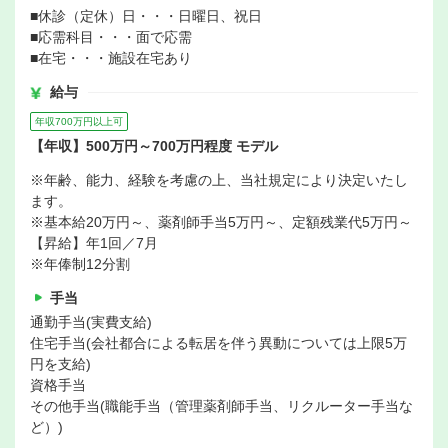
■休診（定休）日・・・日曜日、祝日
■応需科目・・・面で応需
■在宅・・・施設在宅あり
給与
年収700万円以上可
【年収】500万円～700万円程度 モデル
※年齢、能力、経験を考慮の上、当社規定により決定いたし
ます。
※基本給20万円～、薬剤師手当5万円～、定額残業代5万円～
【昇給】年1回／7月
※年俸制12分割
手当
通勤手当(実費支給)
住宅手当(会社都合による転居を伴う異動については上限5万
円を支給)
資格手当
その他手当(職能手当（管理薬剤師手当、リクルーター手当な
ど）)