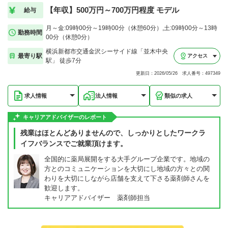
【年収】500万円～700万円程度 モデル
給与
月～金:09時00分～19時00分（休憩60分）,土:09時00分～13時
勤務時間
00分（休憩0分）
横浜新都市交通金沢シーサイド線「並木中央
最寄り駅
アクセス
駅」 徒歩7分
更新日：2026/05/26 求人番号：497349
求人情報
法人情報
類似の求人
キャリアアドバイザーのレポート
残業はほとんどありませんので、しっかりとしたワークラ
イフバランスでご就業頂けます。
全国的に薬局展開をする大手グループ企業です。地域の
方とのコミュニケーションを大切にし地域の方々との関
わりを大切にしながら店舗を支えて下さる薬剤師さんを
歓迎します。
キャリアアドバイザー 薬剤師担当