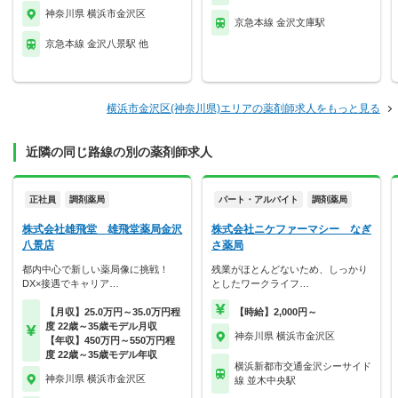
神奈川県 横浜市金沢区
京急本線 金沢文庫駅
京急本線 金沢八景駅 他
横浜市金沢区(神奈川県)エリアの薬剤師求人をもっと見る
近隣の同じ路線の別の薬剤師求人
正社員
調剤薬局
パート・アルバイト
調剤薬局
株式会社雄飛堂 雄飛堂薬局金沢
株式会社ニケファーマシー なぎ
八景店
さ薬局
都内中心で新しい薬局像に挑戦！
残業がほとんどないため、しっかり
DX×接遇でキャリア…
としたワークライフ…
【月収】25.0万円～35.0万円程
【時給】2,000円～
度 22歳～35歳モデル月収
神奈川県 横浜市金沢区
【年収】450万円～550万円程
度 22歳～35歳モデル年収
横浜新都市交通金沢シーサイド
神奈川県 横浜市金沢区
線 並木中央駅