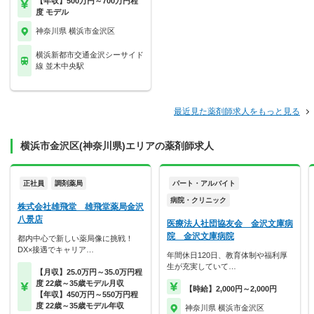
【年収】500万円～700万円程
度 モデル
神奈川県 横浜市金沢区
横浜新都市交通金沢シーサイド
線 並木中央駅
最近見た薬剤師求人をもっと見る
横浜市金沢区(神奈川県)エリアの薬剤師求人
正社員
調剤薬局
パート・アルバイト
病院・クリニック
株式会社雄飛堂 雄飛堂薬局金沢
八景店
医療法人社団協友会 金沢文庫病
院 金沢文庫病院
都内中心で新しい薬局像に挑戦！
DX×接遇でキャリア…
年間休日120日、教育体制や福利厚
生が充実していて…
【月収】25.0万円～35.0万円程
度 22歳～35歳モデル月収
【時給】2,000円～2,000円
【年収】450万円～550万円程
度 22歳～35歳モデル年収
神奈川県 横浜市金沢区