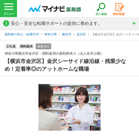
!
安心・安全な転職サポートの提供に努めます。
薬剤師の求人・転職TOP
神奈川県
横浜市
金沢区
【横浜市金沢区】金沢シーサイド線
正社員
調剤薬局
募集停止
神奈川県横浜市金沢区・調剤薬局の薬剤師求人（法人名非公開）
【横浜市金沢区】金沢シーサイド線沿線・残業少な
め！定着率◎のアットホームな職場