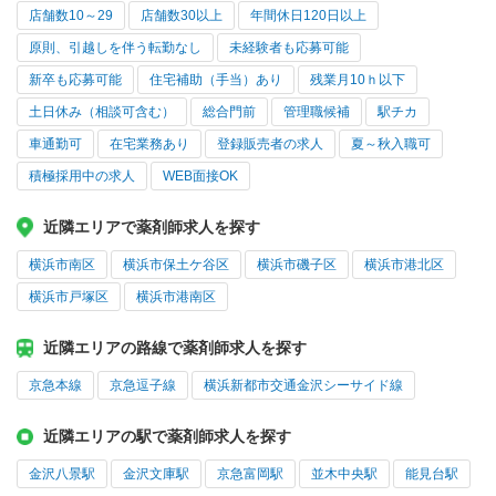
店舗数10～29
店舗数30以上
年間休日120日以上
原則、引越しを伴う転勤なし
未経験者も応募可能
新卒も応募可能
住宅補助（手当）あり
残業月10ｈ以下
土日休み（相談可含む）
総合門前
管理職候補
駅チカ
車通勤可
在宅業務あり
登録販売者の求人
夏～秋入職可
積極採用中の求人
WEB面接OK
近隣エリアで薬剤師求人を探す
横浜市南区
横浜市保土ケ谷区
横浜市磯子区
横浜市港北区
横浜市戸塚区
横浜市港南区
近隣エリアの路線で薬剤師求人を探す
京急本線
京急逗子線
横浜新都市交通金沢シーサイド線
近隣エリアの駅で薬剤師求人を探す
金沢八景駅
金沢文庫駅
京急富岡駅
並木中央駅
能見台駅